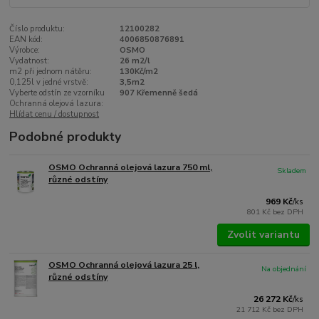
Číslo produktu:
12100282
EAN kód:
4006850876891
Výrobce:
OSMO
Vydatnost:
26 m2/l
m2 při jednom nátěru:
130Kč/m2
0,125l v jedné vrstvě:
3,5m2
Vyberte odstín ze vzorníku
907 Křemenně šedá
Ochranná olejová lazura:
Hlídat cenu / dostupnost
Podobné produkty
OSMO Ochranná olejová lazura 750 ml,
Skladem
různé odstíny
969 Kč
/
ks
801 Kč
bez DPH
Zvolit variantu
OSMO Ochranná olejová lazura 25 l,
Na objednání
různé odstíny
26 272 Kč
/
ks
21 712 Kč
bez DPH