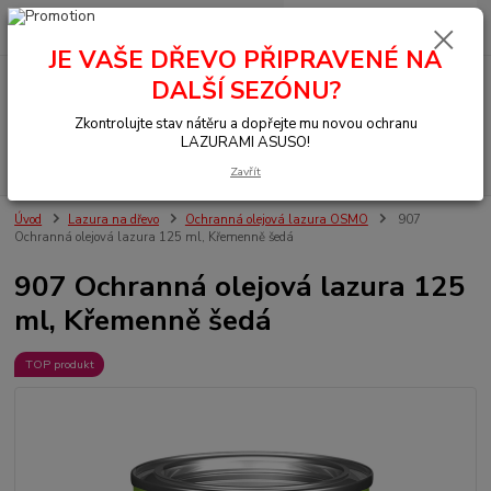
0
ks
+420 377 441 961
za
0,00 Kč
JE VAŠE DŘEVO PŘIPRAVENÉ NA
DALŠÍ SEZÓNU?
Menu
Zkontrolujte stav nátěru a dopřejte mu novou ochranu
LAZURAMI ASUSO!
Hledat
Zavřít
Úvod
Lazura na dřevo
Ochranná olejová lazura OSMO
907
Ochranná olejová lazura 125 ml, Křemenně šedá
907 Ochranná olejová lazura 125
ml, Křemenně šedá
TOP produkt