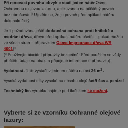
Při renovaci povrchu obvykle stačí jeden nátěr
Osmo
Ochrannou olejovou lazurou, aplikovanou na očištěný povrch
–
bez obrušování!
Ujistěte se, že je povrch před aplikací nátěru
dokonale čistý.
Je-li požadována ještě
dodatečná ochrana proti hnilobě a
modrání dřeva
, dřevo před aplikací nátěru ošetřit – pokud možno
ze všech stran – přípravkem
Osmo Impregnace dřeva WR
4001
)*.
(* Používejte biocidní přípravky bezpečně. Před použitím se vždy
přečtěte údaje na obalu a připojené informace o přípravku).
2
Vydatnost:
1 litr vystačí v jednom nátěru na asi
26 m
.
Vysoká vydatnost díky vysokému obsahu olejů
šetří čas a peníze!
Technický list
výrobku najdete pod tlačítkem
ke stažení
.
Vyberte si ze vzorníku Ochranné olejové
lazury: