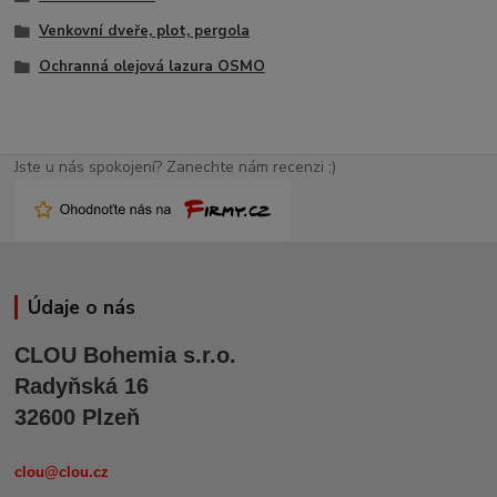
Venkovní dveře, plot, pergola
Ochranná olejová lazura OSMO
Jste u nás spokojení? Zanechte nám recenzi ;)
Údaje o nás
CLOU Bohemia s.r.o.
Radyňská 16
32600 Plzeň
clou@clou.cz