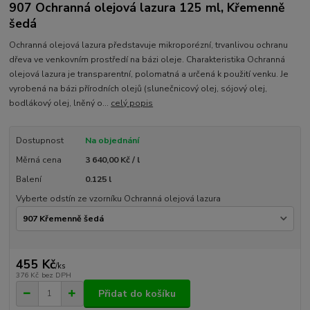
907 Ochranná olejová lazura 125 ml, Křemenně
šedá
Ochranná olejová lazura představuje mikroporézní, trvanlivou ochranu
dřeva ve venkovním prostředí na bázi oleje. Charakteristika Ochranná
olejová lazura je transparentní, polomatná a určená k použití venku. Je
vyrobená na bázi přírodních olejů (slunečnicový olej, sójový olej,
bodlákový olej, lněný o...
celý popis
Dostupnost
Na objednání
Měrná cena
3 640,00 Kč / l
Balení
0.125 l
Vyberte odstín ze vzorníku Ochranná olejová lazura
455 Kč
/
ks
376 Kč
bez DPH
Přidat do košíku