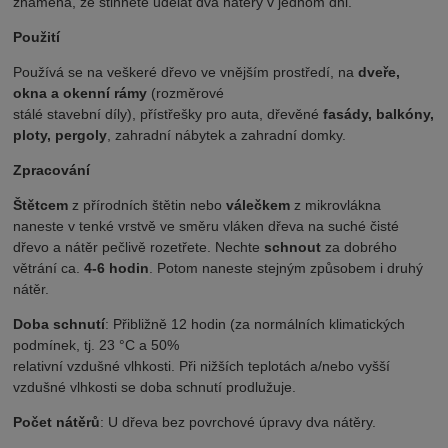
znamená, že stihnete udělat dva nátěry v jednom dni.
Použití
Používá se na veškeré dřevo ve vnějším prostředí, na
dveře,
okna a okenní rámy
(rozměrové
stálé stavební díly), přístřešky pro auta, dřevěné
fasády, balkóny,
ploty, pergoly
, zahradní nábytek a zahradní domky.
Zpracování
Štětcem
z přírodních štětin nebo
válečkem
z mikrovlákna
naneste v tenké vrstvě ve směru vláken dřeva na suché čisté
dřevo a nátěr pečlivě rozetřete. Nechte
schnout
za dobrého
větrání ca.
4-6 hodin
. Potom naneste stejným způsobem i druhý
nátěr.
Doba schnutí
: Přibližně 12 hodin (za normálních klimatických
podmínek, tj. 23 °C a 50%
relativní vzdušné vlhkosti. Při nižších teplotách a/nebo vyšší
vzdušné vlhkosti se doba schnutí prodlužuje.
Počet nátěrů
: U dřeva bez povrchové úpravy dva nátěry.