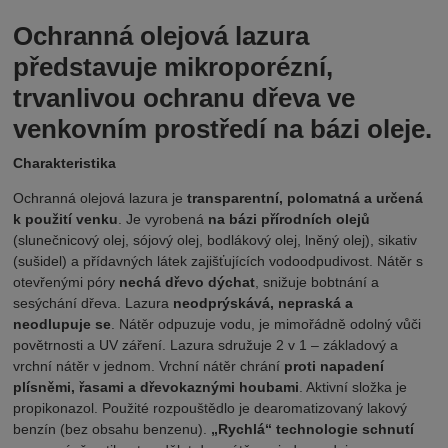
Ochranná olejová lazura
představuje mikroporézní,
trvanlivou ochranu dřeva ve
venkovním prostředí na bázi oleje.
Charakteristika
Ochranná olejová lazura je
transparentní, polomatná a určená
k použití venku
. Je vyrobená
na bázi přírodních olejů
(slunečnicový olej, sójový olej, bodlákový olej, lněný olej), sikativ
(sušidel) a přídavných látek zajišťujících vodoodpudivost. Nátěr s
otevřenými póry
nechá dřevo dýchat
, snižuje bobtnání a
sesýchání dřeva. Lazura
neodprýskává, nepraská a
neodlupuje se
. Nátěr odpuzuje vodu, je mimořádně odolný vůči
povětrnosti a UV záření. Lazura sdružuje 2 v 1 – základový a
vrchní nátěr v jednom. Vrchní nátěr chrání
proti napadení
plísněmi, řasami a dřevokaznými houbami
.
Aktivní složka je
propikonazol.
Použité rozpouštědlo je dearomatizovaný lakový
benzín (bez obsahu benzenu).
„Rychlá“ technologie schnutí