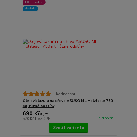
TOP produkt
Novinka
1 hodnocení
Olejová lazura na dřevo ASUSO ML Holzlasur 750
ml, různé odstíny
690 Kč
/
0,75 l
Skladem
570 Kč
bez DPH
Zvolit variantu