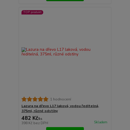
TOP produkt
1 hodnocení
Lazura na dřevo L17 laková, vodou ředitelná,
375ml, různé odstíny
482 Kč
/
ks
Skladem
398 Kč
bez DPH