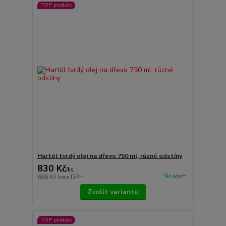
TOP produkt
Hartöl tvrdý olej na dřevo 750 ml, různé odstíny
830 Kč
/
ks
Skladem
686 Kč
bez DPH
Zvolit variantu
TOP produkt