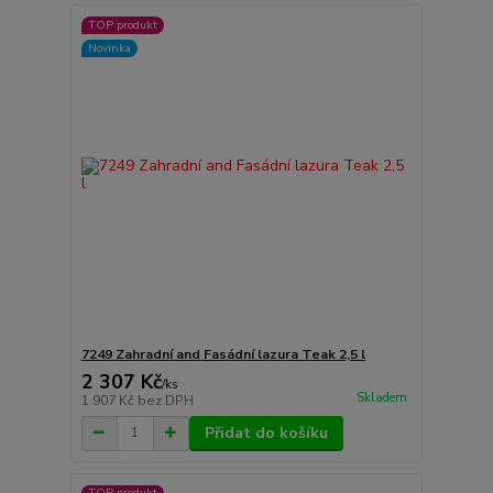
TOP produkt
Novinka
7249 Zahradní and Fasádní lazura Teak 2,5 l
2 307 Kč
/
ks
Skladem
1 907 Kč
bez DPH
Přidat do košíku
TOP produkt