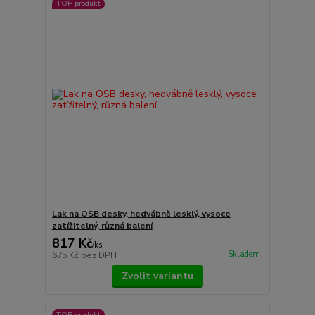
TOP produkt
Lak na OSB desky, hedvábně lesklý, vysoce
zatížitelný, různá balení
817 Kč
/
ks
Skladem
675 Kč
bez DPH
Zvolit variantu
TOP produkt