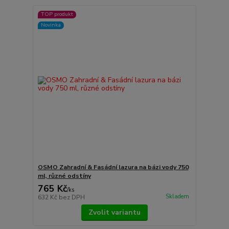
TOP produkt
Novinka
OSMO Zahradní & Fasádní lazura na bázi vody 750
ml, různé odstíny
765 Kč
/
ks
Skladem
632 Kč
bez DPH
Zvolit variantu