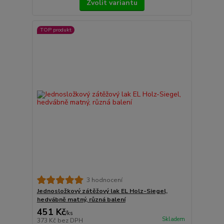
Zvolit variantu
TOP produkt
3 hodnocení
Jednosložkový zátěžový lak EL Holz-Siegel,
hedvábně matný, různá balení
451 Kč
/
ks
Skladem
373 Kč
bez DPH