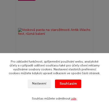
Pro základní funkčnost, zpříjemnění používání webu, analytické
účely a v případě udělení souhlasu také pro účely cílení reklamy
využíváme soubory cookies. Nastavení vlastních preferencí
Vosková pasta na starožitnosti Antik-Wachs
cookies můžete kdykoli upravit odkazem ve spodní části stránek.
fest, různá balení
382 Kč
/
ks
Souhlasím
Nastavení
Skladem
316 Kč
bez DPH
Zvolit variantu
Souhlas můžete odmítnout
zde
.
TOP produkt