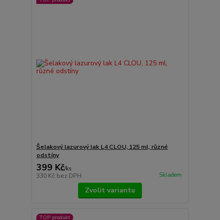
Šelakový lazurový lak L4 CLOU, 125 ml, různé
odstíny
399 Kč
/
ks
Skladem
330 Kč
bez DPH
Zvolit variantu
TOP produkt