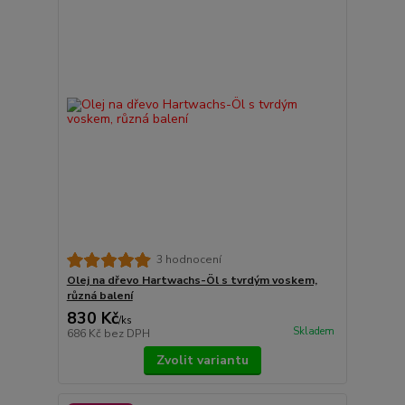
3 hodnocení
Olej na dřevo Hartwachs-Öl s tvrdým voskem,
různá balení
830 Kč
/
ks
Skladem
686 Kč
bez DPH
Zvolit variantu