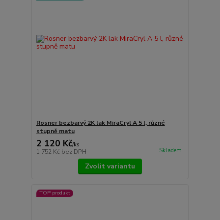
Rosner bezbarvý 2K lak MiraCryl A 5 l, různé
stupně matu
2 120 Kč
/
ks
Skladem
1 752 Kč
bez DPH
Zvolit variantu
TOP produkt