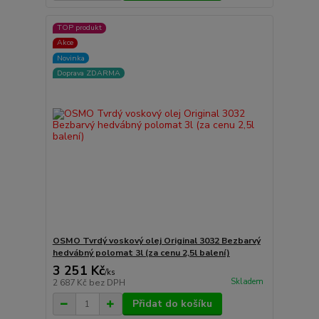
TOP produkt
Akce
Novinka
Doprava ZDARMA
OSMO Tvrdý voskový olej Original 3032 Bezbarvý
hedvábný polomat 3l (za cenu 2,5l balení)
3 251 Kč
/
ks
Skladem
2 687 Kč
bez DPH
Přidat do košíku