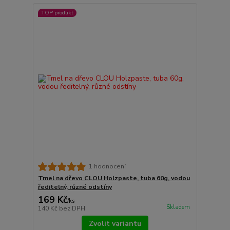
TOP produkt
1 hodnocení
Tmel na dřevo CLOU Holzpaste, tuba 60g, vodou
ředitelný, různé odstíny
169 Kč
/
ks
Skladem
140 Kč
bez DPH
Zvolit variantu