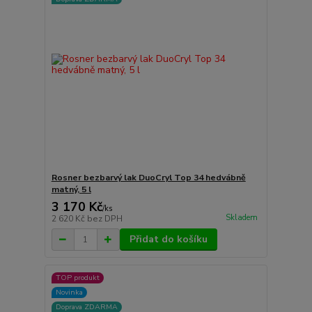
Rosner bezbarvý lak DuoCryl Top 34 hedvábně
matný, 5 l
3 170 Kč
/
ks
Skladem
2 620 Kč
bez DPH
Přidat do košíku
TOP produkt
Novinka
Doprava ZDARMA