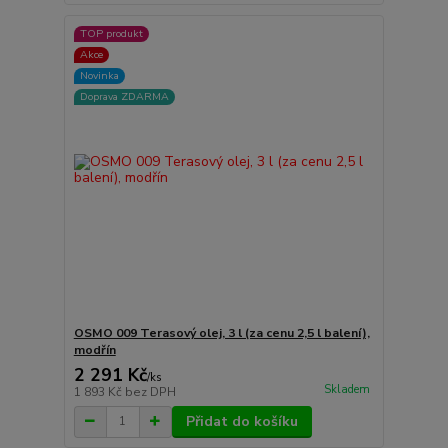
TOP produkt
Akce
Novinka
Doprava ZDARMA
OSMO 009 Terasový olej, 3 l (za cenu 2,5 l balení),
modřín
2 291 Kč
/
ks
Skladem
1 893 Kč
bez DPH
Přidat do košíku