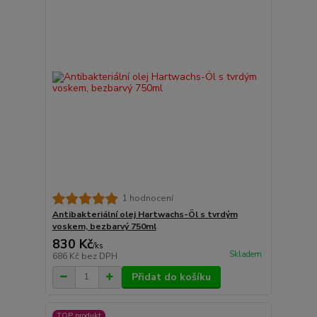
1 hodnocení
Antibakteriální olej Hartwachs-Öl s tvrdým
voskem, bezbarvý 750ml
830 Kč
/
ks
Skladem
686 Kč
bez DPH
Přidat do košíku
TOP produkt