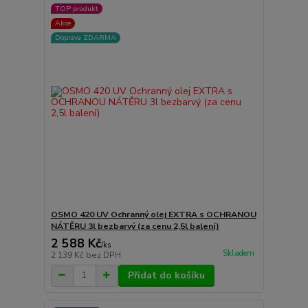
TOP produkt
Akce
Doprava ZDARMA
OSMO 420 UV Ochranný olej EXTRA s OCHRANOU
NÁTĚRU 3l bezbarvý (za cenu 2,5l balení)
2 588 Kč
/
ks
Skladem
2 139 Kč
bez DPH
Přidat do košíku