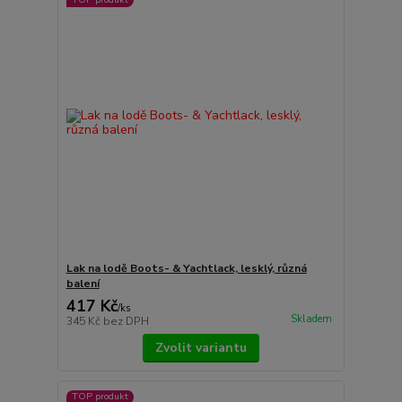
Lak na lodě Boots- & Yachtlack, lesklý, různá
balení
417 Kč
/
ks
Skladem
345 Kč
bez DPH
Zvolit variantu
TOP produkt