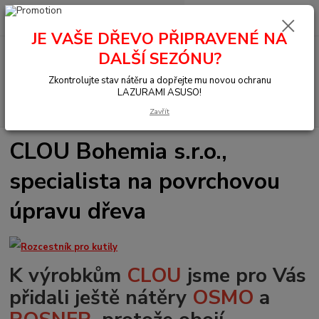
0
ks
+420 377 441 961
za
0,00 Kč
JE VAŠE DŘEVO PŘIPRAVENÉ NA
DALŠÍ SEZÓNU?
Menu
Zkontrolujte stav nátěru a dopřejte mu novou ochranu
LAZURAMI ASUSO!
Hledat
Zavřít
CLOU Bohemia s.r.o.,
specialista na povrchovou
úpravu dřeva
K výrobkům
CLOU
jsme pro Vás
přidali ještě nátěry
OSMO
a