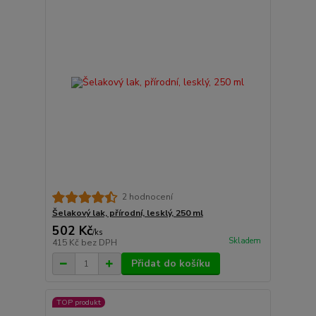
2 hodnocení
Šelakový lak, přírodní, lesklý, 250 ml
502 Kč
/
ks
Skladem
415 Kč
bez DPH
Přidat do košíku
TOP produkt