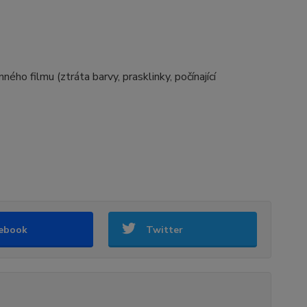
ného filmu (ztráta barvy, prasklinky, počínající
ebook
Twitter