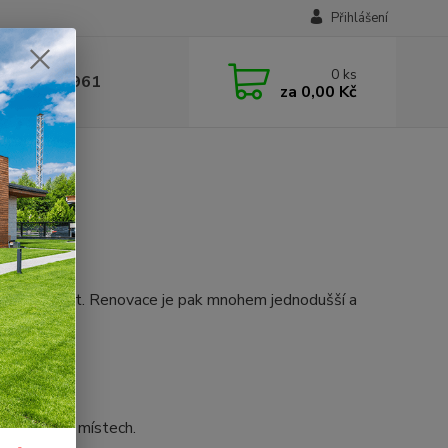
Přihlášení
0
ks
 377 441 961
za
0,00 Kč
ebo se loupat. Renovace je pak mnohem jednodušší a
namáhaných místech.