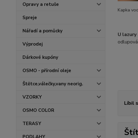
Opravy a retuše
Kapka vody
Spreje
Nářadí a pomůcky
U lazury
odlupován
Výprodej
Dárkové kupóny
OSMO - přírodní oleje
Štětce,válečky,vany neorig.
VZORKY
Líbil 
OSMO COLOR
TERASY
Ští
PODLAHY