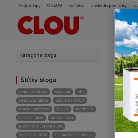
Rady a Tipy
O CLOU
Kontakty
Obchodní podmínky
Od
Úvod
Kategorie blogu
09
.
06
.
Kdy 
Štítky blogu
renovace dřeva
lakování
olej
U
lazury
často sta
renovace nátěru
lazura na dřevo
retušování dřeva
lazury
natřít stůl
Typické p
ošetření oken
údržba oken
Pov
povrchová úprava dubu
Bar
vnější prostředí
restaurování nábytku