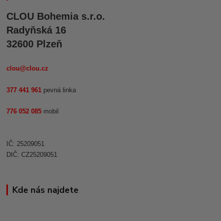
CLOU Bohemia s.r.o.
Radyňská 16
32600 Plzeň
clou@clou.cz
377 441 961
pevná linka
776 052 085
mobil
IČ: 25209051
DIČ: CZ25209051
Kde nás najdete