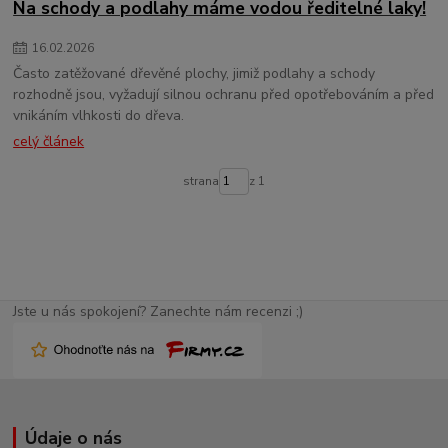
Na schody a podlahy máme vodou ředitelné laky!
16
.
02
.
2026
Často zatěžované dřevěné plochy, jimiž podlahy a schody
rozhodně jsou, vyžadují silnou ochranu před opotřebováním a před
vnikáním vlhkosti do dřeva.
celý článek
strana
z 1
Jste u nás spokojení? Zanechte nám recenzi ;)
Údaje o nás