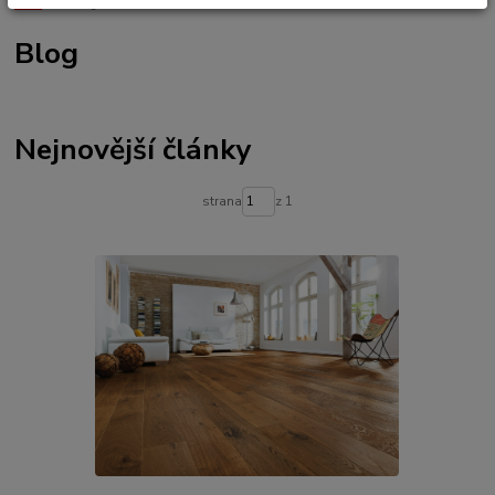
Úvod
Blog
bonusovy program
slevy na nákupy
CLOUCRYL
ROSNER
Blog
Rosner DuoCryl Top
Rosner MiraCryl A
renovace lazury
renovace oleje
nátěr terasy
terasový olej
jak natřít terasu
čím natřít terasu
jak natřít dřevěnou terasu
olej na terasu
údržba dřevěné terasy
Nejnovější články
strana
z 1