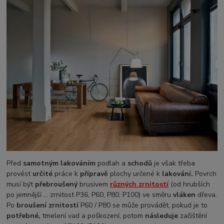
Před
samotným lakováním
podlah a
schodů
je však třeba
provést
určité
práce k
přípravě
plochy určené k
lakování.
Povrch
musí být
přebroušený
brusivem
různých zrnitostí
(od hrubších
po jemnější … zrnitost P36, P60, P80, P100) ve směru
vláken
dřeva.
Po
broušení zrnitostí
P60 / P80 se může provádět, pokud je to
potřebné,
tmelení vad a poškození, potom
následuje
začištění