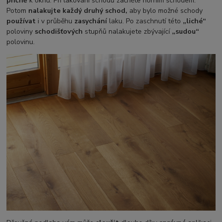
příčně
k oknu. Při lakování schodů začněte horním schodem.
Potom
nalakujte každý druhý schod,
aby bylo možné schody
používat
i v průběhu
zasychání
laku. Po zaschnutí této
„liché“
poloviny
schodišťových
stupňů nalakujete zbývající
„sudou“
polovinu.