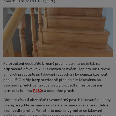
povrchu zrnitostí
P100 (P120).
Po
broušení
odstraňte
brusný
prach a pak naneste lak na
připravené
dřevo ve 2-3
lakových
vrstvách. Teplota laku, dřeva
ani okolí pracoviště při lakování i zasychání by neměla klesnout
pod +15°C. Vždy
bezprostředně
před dalším lakováním po
zaschnutí
předchozí
lakové vrstvy
proveďte mezibroušení
(zrnitost
brusiva
P180
)
a odstraňte
prach.
Aby jste
získali
obzvláště
rovnoměrný
povrch lakované podlahy,
pracujte
rychle ve směru od okna a ve směru dřeva
pravidelně
pruh vedle pruhu.
Pokud je to možné,
vyhněte
se lakování