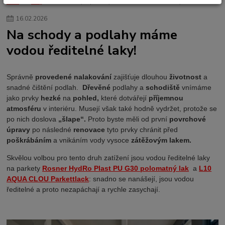
Úvod
Blog
Na schody a podlahy máme vodou ředitelné laky!
bonusovy program
slevy na nákupy
CLOUCRYL
ROSNER
16
.
02
.
2026
Rosner DuoCryl Top
Rosner MiraCryl A
renovace lazury
Na schody a podlahy máme
renovace oleje
nátěr terasy
terasový olej
jak natřít terasu
vodou ředitelné laky!
čím natřít terasu
jak natřít dřevěnou terasu
olej na terasu
údržba dřevěné terasy
Správně
provedené nalakování
zajišťuje dlouhou
životnost
a
snadné čištění podlah.
Dřevěné
podlahy a
schodiště
vnímáme
jako prvky
hezké
na
pohled,
které dotvářejí
příjemnou
atmosféru
v interiéru. Musejí však také hodně vydržet, protože se
po nich doslova
„šlape“.
Proto byste měli od první
povrchové
úpravy
po následné
renovace
tyto prvky chránit před
poškrábáním
a vnikáním vody vysoce
zátěžovým lakem.
Skvělou volbou pro tento druh zatížení jsou vodou ředitelné laky
na parkety
Rosner HydRo Plast PU G30 polomatný lak
a
L10
AQUA CLOU Parkettlack
: snadno se nanášejí, jsou vodou
ředitelné a proto nezapáchají a rychle zasychají.