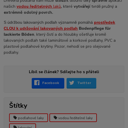
Dřevěná podlaha vám může
sloužit
dlouho díky
správné
aplikaci
našich
vodou ředitelných
laků
,
které
vytvářejí
tvrdě pružný a
extrémně odolný povrch.
S údržbou lakovaných podlah významně pomáhá
prostředek
CLOU k udržování lakovaných podlah
Bodenpflege für
, který čistí a do hloubky ošetřuje kromě
lackierte Böden
lakovaných podlah také laminátové a korkové podlahy, PVC a
plastové podlahové krytiny. Pozor, nehodí se pro olejované
podlahy.
Líbil se článek? Sdílejte ho s přáteli
Facebook
Twitter
Štítky
podlahové laky
vodou ředitelné laky
lakování