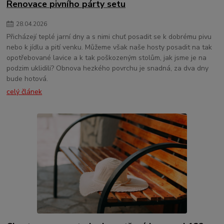
Renovace pivního párty setu
28
.
04
.
2026
Přicházejí teplé jarní dny a s nimi chuť posadit se k dobrému pivu
nebo k jídlu a pití venku. Můžeme však naše hosty posadit na tak
opotřebované lavice a k tak poškozeným stolům, jak jsme je na
podzim uklidili? Obnova hezkého povrchu je snadná, za dva dny
bude hotová.
celý článek