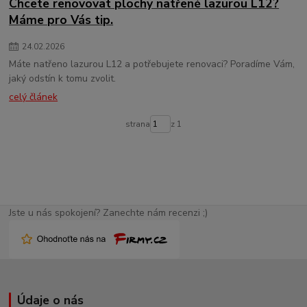
Chcete renovovat plochy natřené lazurou L12?
Máme pro Vás tip.
24
.
02
.
2026
Máte natřeno lazurou L12 a potřebujete renovaci? Poradíme Vám,
jaký odstín k tomu zvolit.
celý článek
strana
z 1
Jste u nás spokojení? Zanechte nám recenzi ;)
Údaje o nás