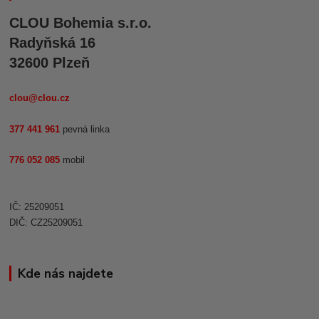
CLOU Bohemia s.r.o.
Radyňská 16
32600 Plzeň
clou@clou.cz
377 441 961
pevná linka
776 052 085
mobil
IČ: 25209051
DIČ: CZ25209051
Kde nás najdete