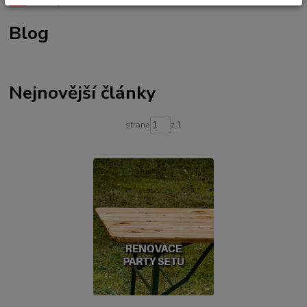
Úvod
Blog
bonusovy program
slevy na nákupy
CLOUCRYL
ROSNER
Blog
Rosner DuoCryl Top
Rosner MiraCryl A
renovace lazury
renovace oleje
nátěr terasy
terasový olej
jak natřít terasu
čím natřít terasu
jak natřít dřevěnou terasu
olej na terasu
údržba dřevěné terasy
Nejnovější články
strana
z 1