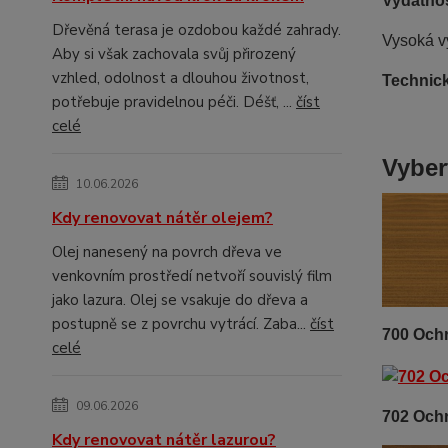
Vydatno
Dřevěná terasa je ozdobou každé zahrady.
Vysoká v
Aby si však zachovala svůj přirozený
vzhled, odolnost a dlouhou životnost,
Technick
potřebuje pravidelnou péči. Déšť, ...
číst
celé
Vyber
10.06.2026
Kdy renovovat nátěr olejem?
Olej nanesený na povrch dřeva ve
venkovním prostředí netvoří souvislý film
jako lazura. Olej se vsakuje do dřeva a
postupně se z povrchu vytrácí. Zaba...
číst
700 Och
celé
09.06.2026
702 Och
Kdy renovovat nátěr lazurou?