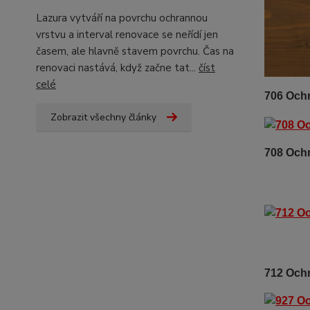
Lazura vytváří na povrchu ochrannou
vrstvu a interval renovace se neřídí jen
časem, ale hlavně stavem povrchu. Čas na
renovaci nastává, když začne tat...
číst
celé
706 Oc
Zobrazit všechny články
708 Oc
712 Och