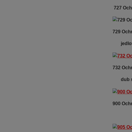
727 Ochr
729 O
jed
732 Oc
dub
900 Och
ba