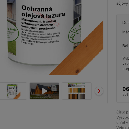
sójový 
Dos
Měr
Bal
Vyb
vzo
ole
96
801
Číslo p
Výrobc
0,75l v
Vyberte