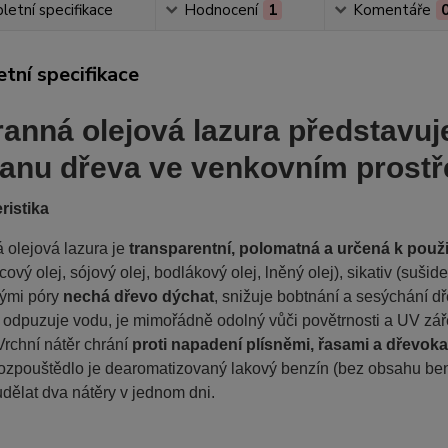
etní specifikace
Hodnocení
1
Komentáře
tní specifikace
anná olejová lazura představuje
anu dřeva ve venkovním prostřed
ristika
 olejová lazura je
transparentní, polomatná a určená k použi
cový olej, sójový olej, bodlákový olej, lněný olej), sikativ
(sušide
nými póry
nechá dřevo dýchat
, snižuje bobtnání a sesýchání d
r odpuzuje vodu, je mimořádně odolný vůči povětrnosti a UV záře
rchní nátěr chrání
proti napadení plísněmi, řasami a dřevo
rozpouštědlo je dearomatizovaný lakový benzín (bez obsahu be
udělat dva nátěry v jednom dni.