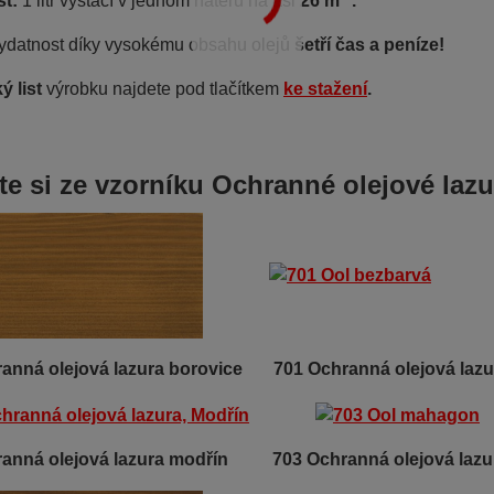
st:
1 litr vystačí v jednom nátěru na asi
26 m
.
ydatnost díky vysokému obsahu olejů
šetří čas a peníze!
ý list
výrobku najdete pod tlačítkem
ke stažení
.
te si ze vzorníku Ochranné olejové lazu
ranná olejová lazura borovice
701 Ochranná olejová laz
ranná olejová lazura modřín 7
03 Ochranná olejová laz