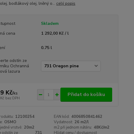
olej, bodlákový olej, lněný o...
celý popis
tupnost
Skladem
ná cena
1 292,00 Kč / l
ení
0.75 l
erte odstín ze
rníku Ochranná
jová lazura
9 Kč
/
ks
Přidat do košíku
 Kč
bez DPH
roduktu:
12100254
EAN kód:
4006850841462
e:
OSMO
Vydatnost:
26 m2/l
 jedné vrstvě:
20m2
m2 při jednom nátěru:
48Kč/m2
 odstín ze
731
Hlídat cenu / dostupnost