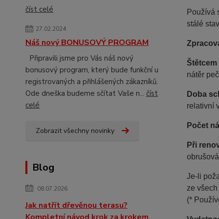
číst celé
Používá s
stálé sta
27.02.2024
Náš nový BONUSOVÝ PROGRAM
Zpracov
Připravili jsme pro Vás náš nový
Štětcem
bonusový program, který bude funkční u
nátěr peč
registrovaných a přihlášených zákazníků.
Ode dneška budeme sčítat Vaše n...
číst
Doba sc
celé
relativní
Počet ná
Zobrazit všechny novinky
Při reno
obrušová
Blog
Je-li po
ze všech
08.07.2026
(* Použív
Jak natřít dřevěnou terasu?
Kompletní návod krok za krokem