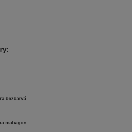
ry:
ura bezbarvá
ura mahagon