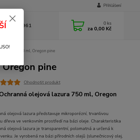
Přihlášení
0
ks
ŠÍ
 377 441 961
za
0,00 Kč
SUSO!
á lazura 750 ml, Oregon pine
, Oregon pine
Ohodnotit produkt
Ochranná olejová lazura 750 ml, Oregon
ná olejová lazura představuje mikroporézní, trvanlivou
u dřeva ve venkovním prostředí na bázi oleje. Charakteristika
ná olejová lazura je transparentní, polomatná a určená k
 venku. Je vyrobená na bázi přírodních olejů (slunečnicový olej,