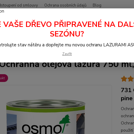
stoupení od smlouvy
Ochrana osobních údajů
Blog
E VAŠE DŘEVO PŘIPRAVENÉ NA DAL
Hledat
+420
SEZÓNU?
trolujte stav nátěru a dopřejte mu novou ochranu LAZURAMI A
azura na dřevo
Ochranná olejová lazura OSMO
731 Ochranná olejov
Zavřít
Ochranná olejová lazura 750 ml
ukt
731 
pine
Ochran
ochran
Ochran
použití