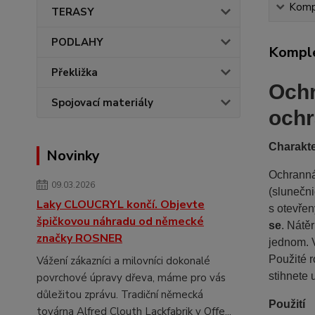
Kompl
TERASY
PODLAHY
Komple
Překližka
Ochr
Spojovací materiály
ochr
Charakte
Novinky
Ochranná
09.03.2026
(slunečni
Laky CLOUCRYL končí. Objevte
s otevře
špičkovou náhradu od německé
se
. Nátě
značky ROSNER
jednom. V
Použité 
Vážení zákazníci a milovníci dokonalé
stihnete 
povrchové úpravy dřeva, máme pro vás
důležitou zprávu. Tradiční německá
Použití
továrna Alfred Clouth Lackfabrik v Offe...