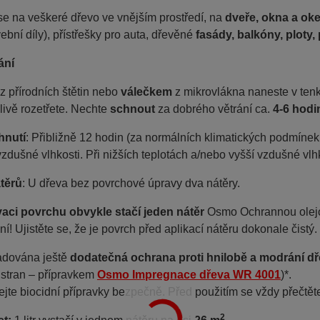
e na veškeré dřevo ve vnějším prostředí, na
dveře, okna a ok
vební díly), přístřešky pro auta, dřevěné
fasády, balkóny, ploty,
ání
z přírodních štětin nebo
válečkem
z mikrovlákna naneste v tenk
livě rozetřete. Nechte
schnout
za dobrého větrání ca.
4-6 hodi
hnutí
: Přibližně 12 hodin (za normálních klimatických podmínek,
 vzdušné vlhkosti. Při nižších teplotách a/nebo vyšší vzdušné vlh
těrů
: U dřeva bez povrchové úpravy dva nátěry.
vaci povrchu obvykle stačí jeden nátěr
Osmo Ochrannou olejo
ní!
Ujistěte se, že je povrch před aplikací nátěru dokonale čistý.
žadována ještě
dodatečná ochrana proti hnilobě a modrání d
 stran – přípravkem
Osmo Impregnace dřeva WR 4001
)*.
ejte biocidní přípravky bezpečně. Před použitím se vždy přečtět
2