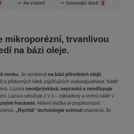
0
Ke stažení
Související zboží
1
 mikroporézní, trvanlivou
í na bázi oleje.
tí venku
. Je vyrobená
na bázi přírodních olejů
l) a přídavných látek zajišťujících vodoodpudivost. Nátěr
řeva. Lazura
neodprýskává, nepraská a neodlupuje
ní. Lazura sdružuje 2 v 1 – základový a vrchní nátěr v
kaznými houbami
.
Aktivní složka je propikonazol.
nzenu).
„Rychlá“ technologie schnutí
znamená, že