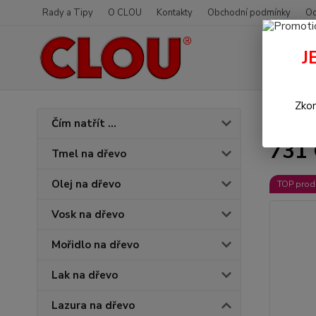
Rady a Tipy
O CLOU
Kontakty
Obchodní podmínky
Od
J
Zkon
Úvod
L
Čím natřít ...
731 
Tmel na dřevo
Olej na dřevo
TOP prod
Vosk na dřevo
Mořidlo na dřevo
Lak na dřevo
Lazura na dřevo