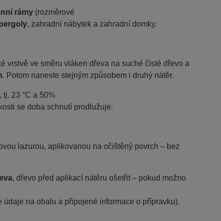
enní rámy
(rozměrové
 pergoly
, zahradní nábytek a zahradní domky.
é vrstvě ve směru vláken dřeva na suché čisté dřevo a
n
. Potom naneste stejným způsobem i druhý nátěr.
 tj. 23 °C a 50%
kosti se doba schnutí prodlužuje.
vou lazurou, aplikovanou na očištěný povrch
– bez
řeva
, dřevo před aplikací nátěru ošetřit – pokud možno
e údaje na obalu a připojené informace o přípravku).