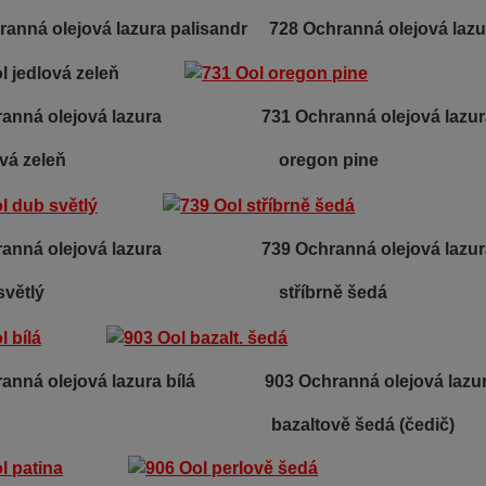
anná olejová lazura palisandr 728 Ochranná olejová lazu
chranná olejová lazura
731 Ochranná olejová lazu
lová zeleň oregon pine
hranná olejová lazura 739 Ochranná olejová lazur
 světlý stříbrně šedá
ranná olejová lazura bílá 903 Ochranná olejová lazu
zaltově šedá (čedič)