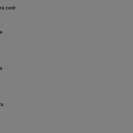
ra cedr
ra
a
ra