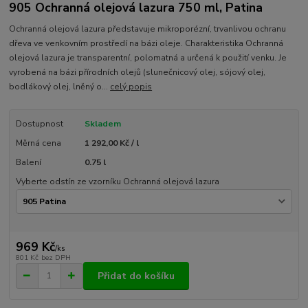
905 Ochranná olejová lazura 750 ml, Patina
Ochranná olejová lazura představuje mikroporézní, trvanlivou ochranu
dřeva ve venkovním prostředí na bázi oleje. Charakteristika Ochranná
olejová lazura je transparentní, polomatná a určená k použití venku. Je
vyrobená na bázi přírodních olejů (slunečnicový olej, sójový olej,
bodlákový olej, lněný o...
celý popis
Dostupnost
Skladem
Měrná cena
1 292,00 Kč / l
Balení
0.75 l
Vyberte odstín ze vzorníku Ochranná olejová lazura
969 Kč
/
ks
801 Kč
bez DPH
Přidat do košíku