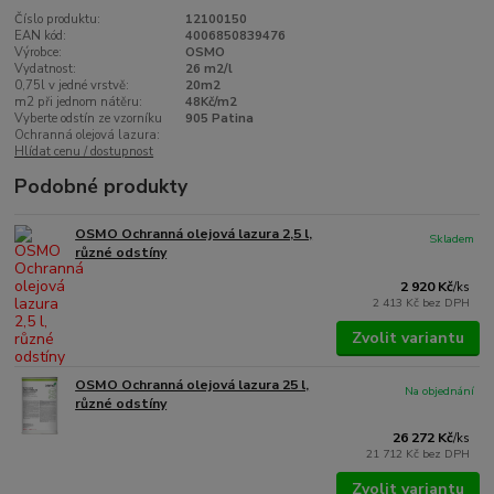
Číslo produktu:
12100150
EAN kód:
4006850839476
Výrobce:
OSMO
Vydatnost:
26 m2/l
0,75l v jedné vrstvě:
20m2
m2 při jednom nátěru:
48Kč/m2
Vyberte odstín ze vzorníku
905 Patina
Ochranná olejová lazura:
Hlídat cenu / dostupnost
Podobné produkty
OSMO Ochranná olejová lazura 2,5 l,
Skladem
různé odstíny
2 920 Kč
/
ks
2 413 Kč
bez DPH
Zvolit variantu
OSMO Ochranná olejová lazura 25 l,
Na objednání
různé odstíny
26 272 Kč
/
ks
21 712 Kč
bez DPH
Zvolit variantu