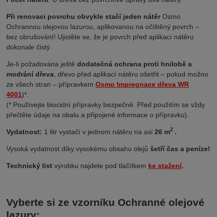
Při renovaci povrchu obvykle stačí jeden nátěr
Osmo
Ochrannou olejovou lazurou, aplikovanou na očištěný povrch
–
bez obrušování!
Ujistěte se, že je povrch před aplikací nátěru
dokonale čistý.
Je-li požadována ještě
dodatečná ochrana proti hnilobě a
modrání dřeva
, dřevo před aplikací nátěru ošetřit – pokud možno
ze všech stran – přípravkem
Osmo Impregnace dřeva WR
4001
)*.
(* Používejte biocidní přípravky bezpečně. Před použitím se vždy
přečtěte údaje na obalu a připojené informace o přípravku).
2
Vydatnost:
1 litr vystačí v jednom nátěru na asi
26 m
.
Vysoká vydatnost díky vysokému obsahu olejů
šetří čas a peníze!
Technický list
výrobku najdete pod tlačítkem
ke stažení
.
Vyberte si ze vzorníku Ochranné olejové
lazury: