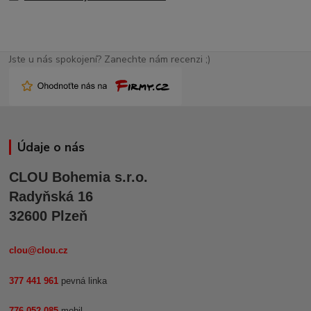
Jste u nás spokojení? Zanechte nám recenzi ;)
Údaje o nás
CLOU Bohemia s.r.o.
Radyňská 16
32600 Plzeň
clou@clou.cz
377 441 961
pevná linka
776 052 085
mobil