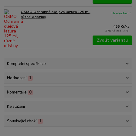
OSMO Ochranná olejová lazura 125 ml,
Na objednání
různé odstíny
455 Kč
/
ks
376 Kč
bez DPH
Zvolit variantu
Kompletní specifikace
Hodnocení
1
Komentáře
0
Ke stažení
Související zboží
1