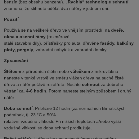
benzín (bez obsahu benzenu).
„Rychlá“ technologie schnutí
znamená, že stihnete udělat dva nátěry v jednom dni.
Použití
Používá se na veškeré dřevo ve vnějším prostředí, na
dveře,
okna a okenní rámy
(rozměrové
stálé stavební díly), přístřešky pro auta, dřevěné
fasády, balkóny,
ploty, pergoly
, zahradní nábytek a zahradní domky.
Zpracování
Štětcem
z přírodních štětin nebo
válečkem
z mikrovlákna
naneste v tenké vrstvě ve směru vláken dřeva na suché čisté
dřevo a nátěr pečlivě rozetřete. Nechte
schnout
za dobrého
větrání ca.
4-6 hodin
. Potom naneste stejným způsobem i druhý
nátěr.
Doba schnutí
: Přibližně 12 hodin (za normálních klimatických
podmínek, tj. 23 °C a 50%
relativní vzdušné vlhkosti. Při nižších teplotách a/nebo vyšší
vzdušné vlhkosti se doba schnutí prodlužuje.
Počet nátěrů
: U dřeva bez povrchové úpravy dva nátěry.