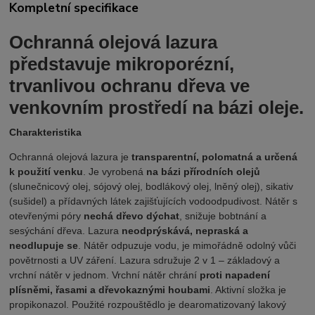
Kompletní specifikace
Ochranná olejová lazura
představuje mikroporézní,
trvanlivou ochranu dřeva ve
venkovním prostředí na bázi oleje.
Charakteristika
Ochranná olejová lazura je
transparentní, polomatná a určená
k použití venku
. Je vyrobená
na bázi přírodních olejů
(slunečnicový olej, sójový olej, bodlákový olej, lněný olej), sikativ
(sušidel) a přídavných látek zajišťujících vodoodpudivost. Nátěr s
otevřenými póry
nechá dřevo dýchat
, snižuje bobtnání a
sesýchání dřeva. Lazura
neodprýskává, nepraská a
neodlupuje se
. Nátěr odpuzuje vodu, je mimořádně odolný vůči
povětrnosti a UV záření. Lazura sdružuje 2 v 1 – základový a
vrchní nátěr v jednom. Vrchní nátěr chrání
proti napadení
plísněmi, řasami a dřevokaznými houbami
.
Aktivní složka je
propikonazol.
Použité rozpouštědlo je dearomatizovaný lakový