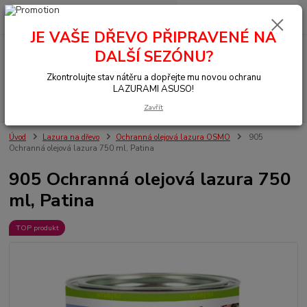
0
ks
+420 377 441 961
za
0,00 Kč
JE VAŠE DŘEVO PŘIPRAVENÉ NA
DALŠÍ SEZÓNU?
Menu
Zkontrolujte stav nátěru a dopřejte mu novou ochranu
LAZURAMI ASUSO!
Hledat
Zavřít
Úvod
Lazura na dřevo
Ochranná olejová lazura OSMO
905
Ochranná olejová lazura 750 ml, Patina
905 Ochranná olejová lazura 750
ml, Patina
TOP produkt