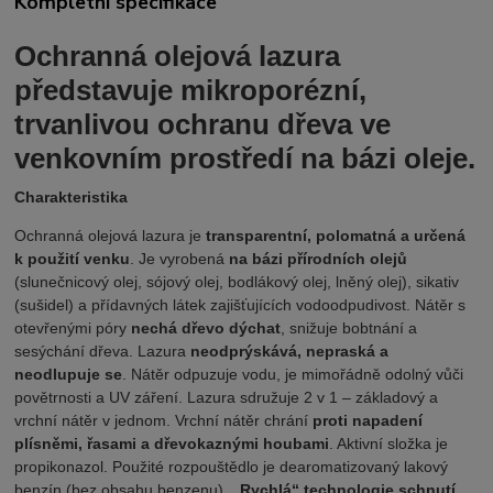
Kompletní specifikace
Ochranná olejová lazura
představuje mikroporézní,
trvanlivou ochranu dřeva ve
venkovním prostředí na bázi oleje.
Charakteristika
Ochranná olejová lazura je
transparentní, polomatná a určená
k použití venku
. Je vyrobená
na bázi přírodních olejů
(slunečnicový olej, sójový olej, bodlákový olej, lněný olej), sikativ
(sušidel) a přídavných látek zajišťujících vodoodpudivost. Nátěr s
otevřenými póry
nechá dřevo dýchat
, snižuje bobtnání a
sesýchání dřeva. Lazura
neodprýskává, nepraská a
neodlupuje se
. Nátěr odpuzuje vodu, je mimořádně odolný vůči
povětrnosti a UV záření. Lazura sdružuje 2 v 1 – základový a
vrchní nátěr v jednom. Vrchní nátěr chrání
proti napadení
plísněmi, řasami a dřevokaznými houbami
.
Aktivní složka je
propikonazol.
Použité rozpouštědlo je dearomatizovaný lakový
benzín (bez obsahu benzenu).
„Rychlá“ technologie schnutí