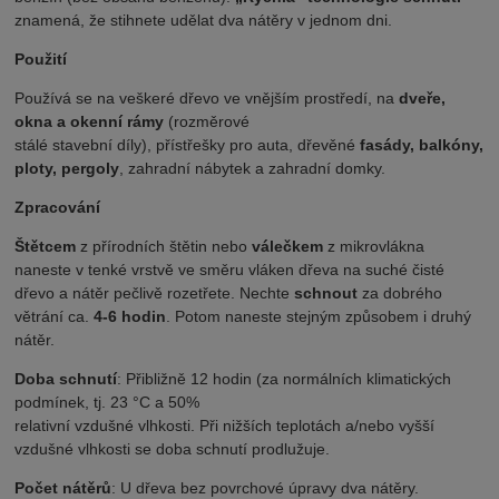
znamená, že stihnete udělat dva nátěry v jednom dni.
Použití
Používá se na veškeré dřevo ve vnějším prostředí, na
dveře,
okna a okenní rámy
(rozměrové
stálé stavební díly), přístřešky pro auta, dřevěné
fasády, balkóny,
ploty, pergoly
, zahradní nábytek a zahradní domky.
Zpracování
Štětcem
z přírodních štětin nebo
válečkem
z mikrovlákna
naneste v tenké vrstvě ve směru vláken dřeva na suché čisté
dřevo a nátěr pečlivě rozetřete. Nechte
schnout
za dobrého
větrání ca.
4-6 hodin
. Potom naneste stejným způsobem i druhý
nátěr.
Doba schnutí
: Přibližně 12 hodin (za normálních klimatických
podmínek, tj. 23 °C a 50%
relativní vzdušné vlhkosti. Při nižších teplotách a/nebo vyšší
vzdušné vlhkosti se doba schnutí prodlužuje.
Počet nátěrů
: U dřeva bez povrchové úpravy dva nátěry.