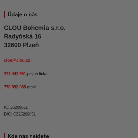
Údaje o nás
CLOU Bohemia s.r.o.
Radyňská 16
32600 Plzeň
clou@clou.cz
377 441 961
pevná linka
776 052 085
mobil
IČ: 25209051
DIČ: CZ25209051
Kde nás najdete