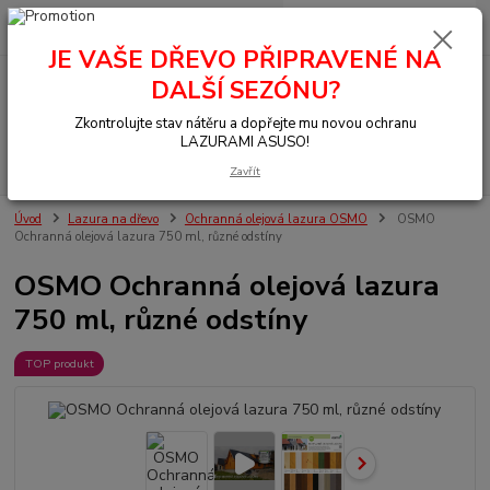
0
ks
+420 377 441 961
za
0,00 Kč
JE VAŠE DŘEVO PŘIPRAVENÉ NA
DALŠÍ SEZÓNU?
Menu
Zkontrolujte stav nátěru a dopřejte mu novou ochranu
LAZURAMI ASUSO!
Hledat
Zavřít
Úvod
Lazura na dřevo
Ochranná olejová lazura OSMO
OSMO
Ochranná olejová lazura 750 ml, různé odstíny
OSMO Ochranná olejová lazura
750 ml, různé odstíny
TOP produkt