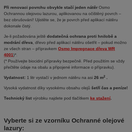
Při renovaci povrchu obvykle stačí jeden nátěr
Osmo
Ochrannou olejovou lazurou, aplikovanou na očištěný povrch
–
bez obrušování!
Ujistěte se, že je povrch před aplikací nátěru
dokonale čistý.
Je-li požadována ještě
dodatečná ochrana proti hnilobě a
modrání dřeva
, dřevo před aplikací nátěru ošetřit – pokud možno
ze všech stran – přípravkem
Osmo Impregnace dřeva WR
4001
)*.
(* Používejte biocidní přípravky bezpečně. Před použitím se vždy
přečtěte údaje na obalu a připojené informace o přípravku).
2
Vydatnost:
1 litr vystačí v jednom nátěru na asi
26 m
.
Vysoká vydatnost díky vysokému obsahu olejů
šetří čas a peníze!
Technický list
výrobku najdete pod tlačítkem
ke stažení
.
Vyberte si ze vzorníku Ochranné olejové
lazury: