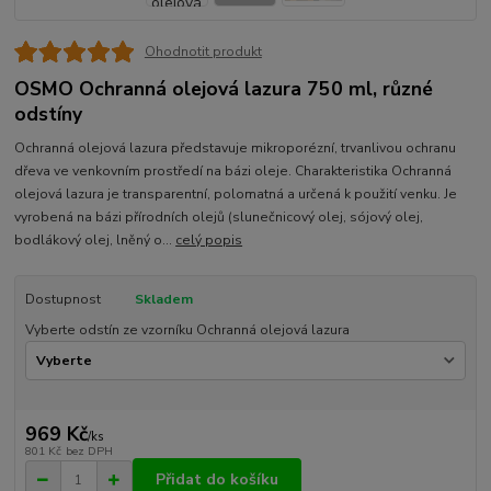
Ohodnotit produkt
OSMO Ochranná olejová lazura 750 ml, různé
odstíny
Ochranná olejová lazura představuje mikroporézní, trvanlivou ochranu
dřeva ve venkovním prostředí na bázi oleje. Charakteristika Ochranná
olejová lazura je transparentní, polomatná a určená k použití venku. Je
vyrobená na bázi přírodních olejů (slunečnicový olej, sójový olej,
bodlákový olej, lněný o...
celý popis
Dostupnost
Skladem
Vyberte odstín ze vzorníku Ochranná olejová lazura
969 Kč
/
ks
801 Kč
bez DPH
Přidat do košíku