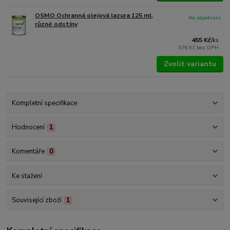
OSMO Ochranná olejová lazura 125 ml,
Na objednání
různé odstíny
455 Kč
/
ks
376 Kč
bez DPH
Zvolit variantu
Kompletní specifikace
Hodnocení
1
Komentáře
0
Ke stažení
Související zboží
1