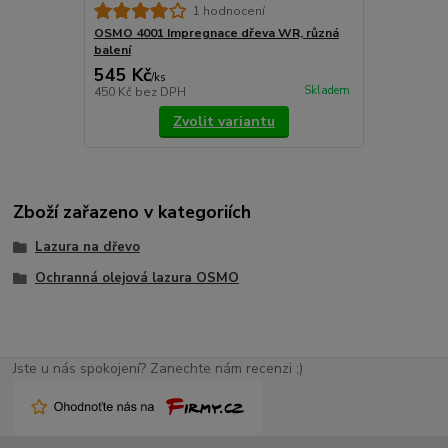
1 hodnocení
OSMO 4001 Impregnace dřeva WR, různá
balení
545 Kč
/
ks
Skladem
450 Kč
bez DPH
Zvolit variantu
Zboží zařazeno v kategoriích
Lazura na dřevo
Ochranná olejová lazura OSMO
Jste u nás spokojení? Zanechte nám recenzi ;)