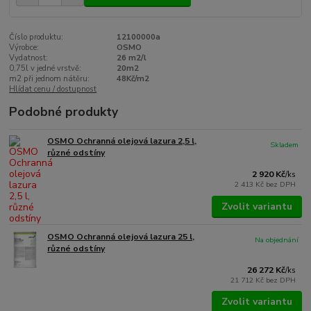
Číslo produktu:
12100000a
Výrobce:
OSMO
Vydatnost:
26 m2/l
0,75l v jedné vrstvě:
20m2
m2 při jednom nátěru:
48Kč/m2
Hlídat cenu / dostupnost
Podobné produkty
OSMO Ochranná olejová lazura 2,5 l,
Skladem
různé odstíny
2 920 Kč
/
ks
2 413 Kč
bez DPH
Zvolit variantu
OSMO Ochranná olejová lazura 25 l,
Na objednání
různé odstíny
26 272 Kč
/
ks
21 712 Kč
bez DPH
Zvolit variantu