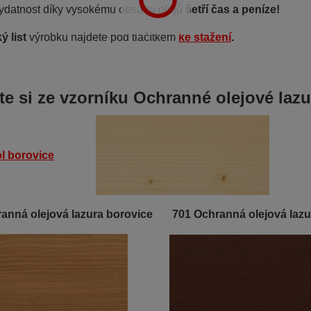
ydatnost díky vysokému obsahu olejů
šetří čas a peníze!
ý list
výrobku najdete pod tlačítkem
ke stažení
.
te si ze vzorníku Ochranné olejové lazu
ranná olejová lazura borovice
701 Ochranná olejová laz