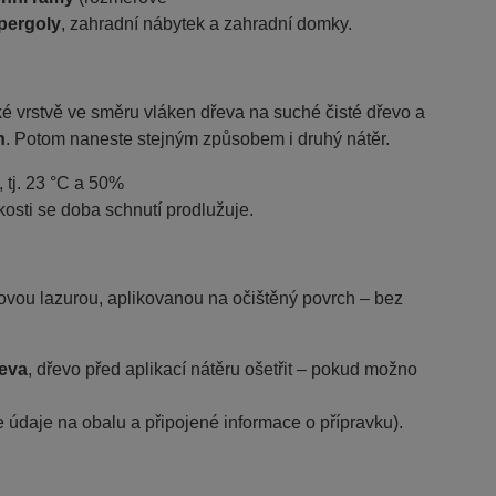
 pergoly
, zahradní nábytek a zahradní domky.
é vrstvě ve směru vláken dřeva na suché čisté dřevo a
n
. Potom naneste stejným způsobem i druhý nátěr.
 tj. 23 °C a 50%
kosti se doba schnutí prodlužuje.
vou lazurou, aplikovanou na očištěný povrch
– bez
řeva
, dřevo před aplikací nátěru ošetřit – pokud možno
e údaje na obalu a připojené informace o přípravku).