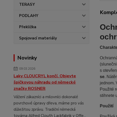
TERASY
Komple
PODLAHY
Ochr
Překližka
ochr
Spojovací materiály
Charakte
Novinky
Ochranná
(slunečni
09.03.2026
s otevře
Laky CLOUCRYL končí. Objevte
se
. Nátě
špičkovou náhradu od německé
jednom. V
značky ROSNER
Použité 
stihnete 
Vážení zákazníci a milovníci dokonalé
povrchové úpravy dřeva, máme pro vás
Použití
důležitou zprávu. Tradiční německá
továrna Alfred Clouth Lackfabrik v Offe...
Používá s