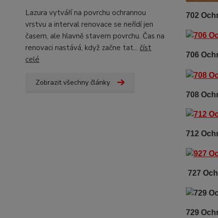
Lazura vytváří na povrchu ochrannou
702 Och
vrstvu a interval renovace se neřídí jen
časem, ale hlavně stavem povrchu. Čas na
renovaci nastává, když začne tat...
číst
706 Oc
celé
Zobrazit všechny články
708 Oc
712 Och
727 Ochr
729 O