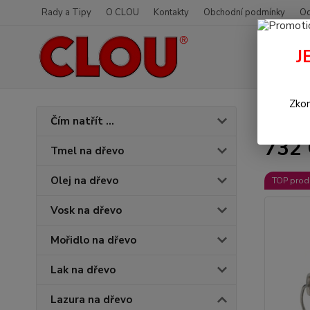
Rady a Tipy
O CLOU
Kontakty
Obchodní podmínky
Od
J
Zkon
Úvod
L
Čím natřít ...
732 
Tmel na dřevo
Olej na dřevo
TOP prod
Vosk na dřevo
Mořidlo na dřevo
Lak na dřevo
Lazura na dřevo