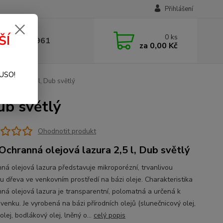
Přihlášení
0
ks
ŠÍ
 377 441 961
za
0,00 Kč
SUSO!
 lazura 2,5 l, Dub světlý
ub světlý
Ohodnotit produkt
Ochranná olejová lazura 2,5 l, Dub světlý
ná olejová lazura představuje mikroporézní, trvanlivou
u dřeva ve venkovním prostředí na bázi oleje. Charakteristika
ná olejová lazura je transparentní, polomatná a určená k
 venku. Je vyrobená na bázi přírodních olejů (slunečnicový olej,
olej, bodlákový olej, lněný o...
celý popis