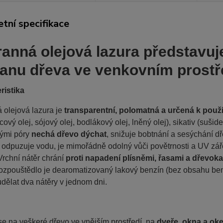
tní specifikace
anná olejová lazura představuje
anu dřeva ve venkovním prostřed
ristika
 olejová lazura je
transparentní, polomatná a určená k použi
cový olej, sójový olej, bodlákový olej, lněný olej), sikativ
(sušide
nými póry
nechá dřevo dýchat
, snižuje bobtnání a sesýchání d
r odpuzuje vodu, je mimořádně odolný vůči povětrnosti a UV záře
rchní nátěr chrání
proti napadení plísněmi, řasami a dřevo
rozpouštědlo je dearomatizovaný lakový benzín (bez obsahu be
udělat dva nátěry v jednom dni.
e na veškeré dřevo ve vnějším prostředí, na
dveře, okna a ok