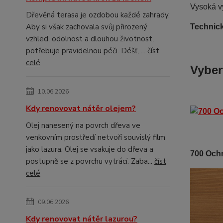
Vysoká v
Dřevěná terasa je ozdobou každé zahrady.
Aby si však zachovala svůj přirozený
Technick
vzhled, odolnost a dlouhou životnost,
potřebuje pravidelnou péči. Déšť, ...
číst
celé
Vyber
10.06.2026
Kdy renovovat nátěr olejem?
Olej nanesený na povrch dřeva ve
venkovním prostředí netvoří souvislý film
jako lazura. Olej se vsakuje do dřeva a
700 Och
postupně se z povrchu vytrácí. Zaba...
číst
celé
09.06.2026
Kdy renovovat nátěr lazurou?