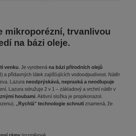
 mikroporézní, trvanlivou
í na bázi oleje.
tí venku
. Je vyrobená
na bázi přírodních olejů
l) a přídavných látek zajišťujících vodoodpudivost. Nátěr
řeva. Lazura
neodprýskává, nepraská a neodlupuje
ní. Lazura sdružuje 2 v 1 – základový a vrchní nátěr v
kaznými houbami
.
Aktivní složka je propikonazol.
nzenu).
„Rychlá“ technologie schnutí
znamená, že
enní rámy
(rozměrové