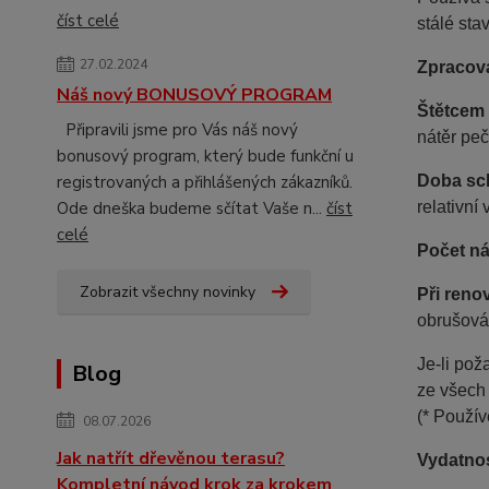
číst celé
stálé sta
27.02.2024
Zpracov
Náš nový BONUSOVÝ PROGRAM
Štětcem
Připravili jsme pro Vás náš nový
nátěr peč
bonusový program, který bude funkční u
registrovaných a přihlášených zákazníků.
Doba sc
Ode dneška budeme sčítat Vaše n...
číst
relativní
celé
Počet ná
Zobrazit všechny novinky
Při reno
obrušová
Je-li po
Blog
ze všech
(* Použív
08.07.2026
Jak natřít dřevěnou terasu?
Vydatno
Kompletní návod krok za krokem