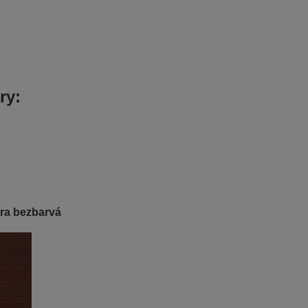
ry:
ura bezbarvá