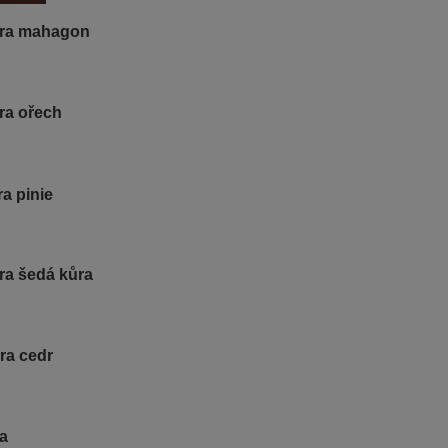
ura mahagon
ra ořech
a pinie
ra šedá kůra
ra cedr
ra