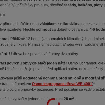
vební díly), přístřešky pro auta, dřevěné
fasády, balkóny, ploty,
ání
z přírodních štětin nebo
válečkem
z mikrovlákna naneste v tenk
livě rozetřete. Nechte
schnout
za dobrého větrání ca.
4-6 hodi
hnutí
: Přibližně 12 hodin (za normálních klimatických podmínek,
 vzdušné vlhkosti. Při nižších teplotách a/nebo vyšší vzdušné vlh
těrů
: U dřeva bez povrchové úpravy dva nátěry.
vaci povrchu obvykle stačí jeden nátěr
Osmo Ochrannou olejo
ní!
Ujistěte se, že je povrch před aplikací nátěru dokonale čistý.
žadována ještě
dodatečná ochrana proti hnilobě a modrání d
 stran – přípravkem
Osmo Impregnace dřeva WR 4001
)*.
ejte biocidní přípravky bezpečně. Před použitím se vždy přečtět
2
st:
1 litr vystačí v jednom nátěru na asi
26 m
.