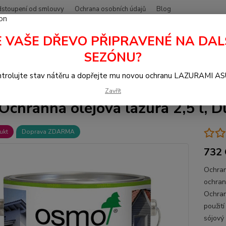
stoupení od smlouvy
Ochrana osobních údajů
Blog
E VAŠE DŘEVO PŘIPRAVENÉ NA DAL
Hledat
+420
SEZÓNU?
trolujte stav nátěru a dopřejte mu novou ochranu LAZURAMI A
azura na dřevo
Ochranná olejová lazura OSMO
732 Ochranná olejová
Zavřít
Ochranná olejová lazura 2,5 l, D
ukt
Doprava ZDARMA
732 
Ochran
ochran
Ochran
použití
sójový 