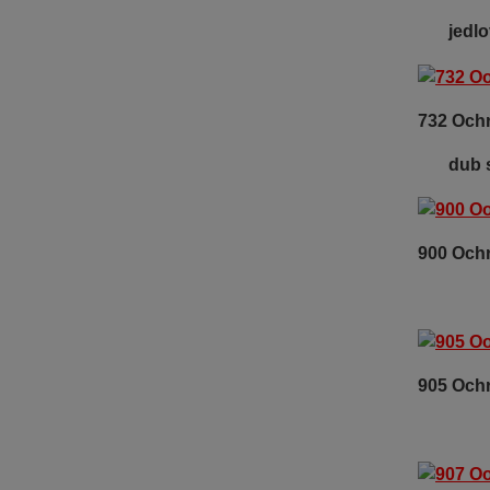
jed
732 Oc
dub
900 Och
ba
905 Och
p