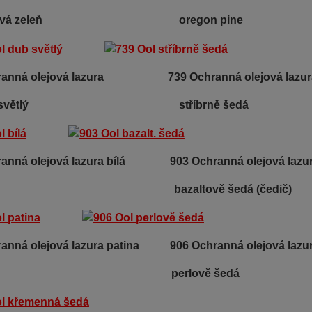
lová zeleň oregon pine
hranná olejová lazura 739 Ochranná olejová lazur
 světlý stříbrně šedá
ranná olejová lazura bílá 903 Ochranná olejová lazu
zaltově šedá (čedič)
ranná olejová lazura patina 906 Ochranná olejová lazu
erlově šedá