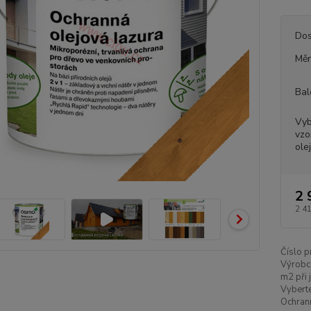
Dos
Měr
Bal
Vyb
vzo
ole
2 
2 4
Číslo p
Výrobc
m2 při 
Vyberte
Ochrann