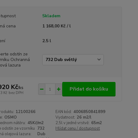
tupnost
Skladem
ná cena
1 168,00 Kč / l
ení
2.5 l
erte odstín ze
rníku Ochranná
jová lazura
920 Kč
/
ks
Přidat do košíku
13 Kč
bez DPH
roduktu:
12100266
EAN kód:
4006850841899
e:
OSMO
Vydatnost:
26 m2/l
jednom nátěru:
45Kč/m2
2,5l v jedné vrstvě:
65m2
 odstín ze vzorníku
732
Hlídat cenu / dostupnost
á olejová lazura:
Dub