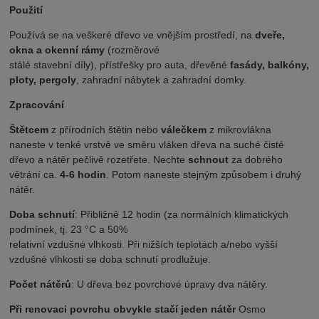
Použití
Používá se na veškeré dřevo ve vnějším prostředí, na
dveře,
okna a okenní rámy
(rozměrové
stálé stavební díly), přístřešky pro auta, dřevěné
fasády, balkóny,
ploty, pergoly
, zahradní nábytek a zahradní domky.
Zpracování
Štětcem
z přírodních štětin nebo
válečkem
z mikrovlákna
naneste v tenké vrstvě ve směru vláken dřeva na suché čisté
dřevo a nátěr pečlivě rozetřete. Nechte
schnout
za dobrého
větrání ca.
4-6 hodin
. Potom naneste stejným způsobem i druhý
nátěr.
Doba schnutí
: Přibližně 12 hodin (za normálních klimatických
podmínek, tj. 23 °C a 50%
relativní vzdušné vlhkosti. Při nižších teplotách a/nebo vyšší
vzdušné vlhkosti se doba schnutí prodlužuje.
Počet nátěrů
: U dřeva bez povrchové úpravy dva nátěry.
Při renovaci povrchu obvykle stačí jeden nátěr
Osmo