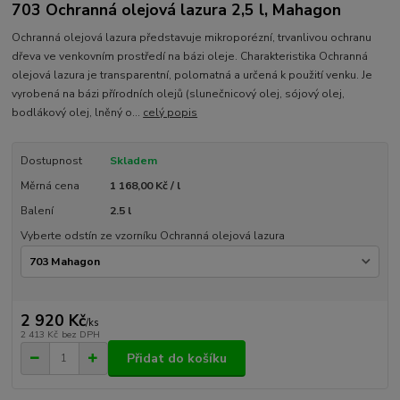
703 Ochranná olejová lazura 2,5 l, Mahagon
Ochranná olejová lazura představuje mikroporézní, trvanlivou ochranu
dřeva ve venkovním prostředí na bázi oleje. Charakteristika Ochranná
olejová lazura je transparentní, polomatná a určená k použití venku. Je
vyrobená na bázi přírodních olejů (slunečnicový olej, sójový olej,
bodlákový olej, lněný o...
celý popis
Dostupnost
Skladem
Měrná cena
1 168,00 Kč / l
Balení
2.5 l
Vyberte odstín ze vzorníku Ochranná olejová lazura
2 920 Kč
/
ks
2 413 Kč
bez DPH
Přidat do košíku