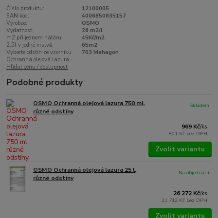
Číslo produktu:
12100005
EAN kód:
4006850835157
Výrobce:
OSMO
Vydatnost:
26 m2/l
m2 při jednom nátěru:
45Kč/m2
2,5l v jedné vrstvě:
65m2
Vyberte odstín ze vzorníku
703 Mahagon
Ochranná olejová lazura:
Hlídat cenu / dostupnost
Podobné produkty
OSMO Ochranná olejová lazura 750 ml,
Skladem
různé odstíny
969 Kč
/
ks
801 Kč
bez DPH
Zvolit variantu
OSMO Ochranná olejová lazura 25 l,
Na objednání
různé odstíny
26 272 Kč
/
ks
21 712 Kč
bez DPH
Zvolit variantu