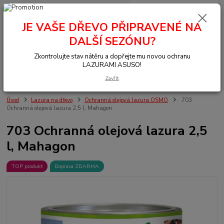
0
ks
+420 377 441 961
za
0,00 Kč
JE VAŠE DŘEVO PŘIPRAVENÉ NA
DALŠÍ SEZÓNU?
Menu
Zkontrolujte stav nátěru a dopřejte mu novou ochranu
LAZURAMI ASUSO!
Hledat
Zavřít
Úvod
Lazura na dřevo
Ochranná olejová lazura OSMO
703
Ochranná olejová lazura 2,5 l, Mahagon
703 Ochranná olejová lazura 2,5
l, Mahagon
TOP produkt
Doprava ZDARMA