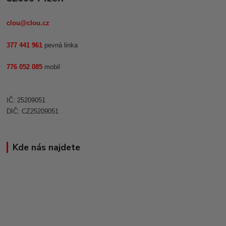
clou@clou.cz
377 441 961
pevná linka
776 052 085
mobil
IČ: 25209051
DIČ: CZ25209051
Kde nás najdete