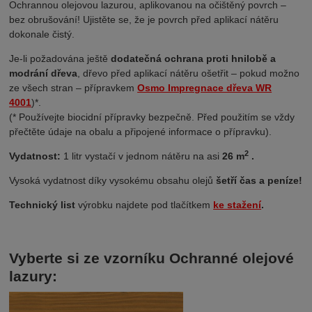
Ochrannou olejovou lazurou, aplikovanou na očištěný povrch
–
bez obrušování!
Ujistěte se, že je povrch před aplikací nátěru
dokonale čistý.
Je-li požadována ještě
dodatečná ochrana proti hnilobě a
modrání dřeva
, dřevo před aplikací nátěru ošetřit – pokud možno
ze všech stran – přípravkem
Osmo Impregnace dřeva WR
4001
)*.
(* Používejte biocidní přípravky bezpečně. Před použitím se vždy
přečtěte údaje na obalu a připojené informace o přípravku).
2
Vydatnost:
1 litr vystačí v jednom nátěru na asi
26 m
.
Vysoká vydatnost díky vysokému obsahu olejů
šetří čas a peníze!
Technický list
výrobku najdete pod tlačítkem
ke stažení
.
Vyberte si ze vzorníku Ochranné olejové
lazury: