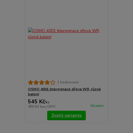
1 hodnocení
OSMO 4001 Impregnace dřeva WR, různá
balení
545 Kč
/
ks
Skladem
450 Kč
bez DPH
Zvolit variantu