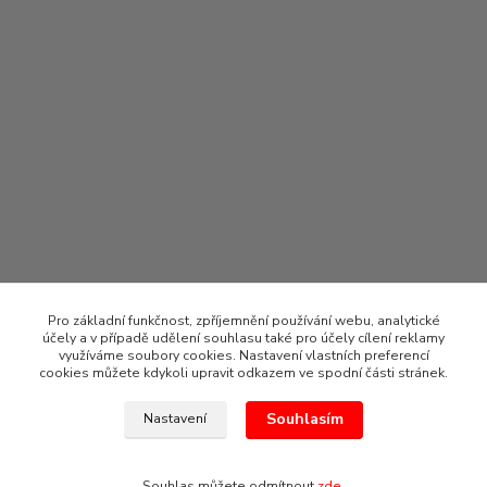
Pro základní funkčnost, zpříjemnění používání webu, analytické
účely a v případě udělení souhlasu také pro účely cílení reklamy
využíváme soubory cookies. Nastavení vlastních preferencí
cookies můžete kdykoli upravit odkazem ve spodní části stránek.
Souhlasím
Nastavení
2021 CLOU Bohemia s.r.o.
Souhlas můžete odmítnout
zde
.