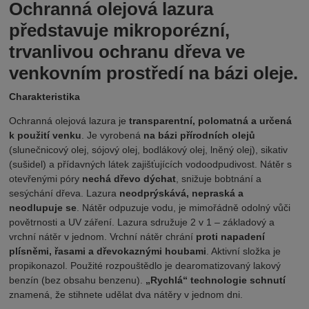
Ochranná olejová lazura
představuje mikroporézní,
trvanlivou ochranu dřeva ve
venkovním prostředí na bázi oleje.
Charakteristika
Ochranná olejová lazura je
transparentní, polomatná a určená
k použití venku
. Je vyrobená
na bázi přírodních olejů
(slunečnicový olej, sójový olej, bodlákový olej, lněný olej), sikativ
(sušidel) a přídavných látek zajišťujících vodoodpudivost. Nátěr s
otevřenými póry
nechá dřevo dýchat
, snižuje bobtnání a
sesýchání dřeva. Lazura
neodprýskává, nepraská a
neodlupuje se
. Nátěr odpuzuje vodu, je mimořádně odolný vůči
povětrnosti a UV záření. Lazura sdružuje 2 v 1 – základový a
vrchní nátěr v jednom. Vrchní nátěr chrání
proti napadení
plísněmi, řasami a dřevokaznými houbami
.
Aktivní složka je
propikonazol.
Použité rozpouštědlo je dearomatizovaný lakový
benzín (bez obsahu benzenu).
„Rychlá“ technologie schnutí
znamená, že stihnete udělat dva nátěry v jednom dni.