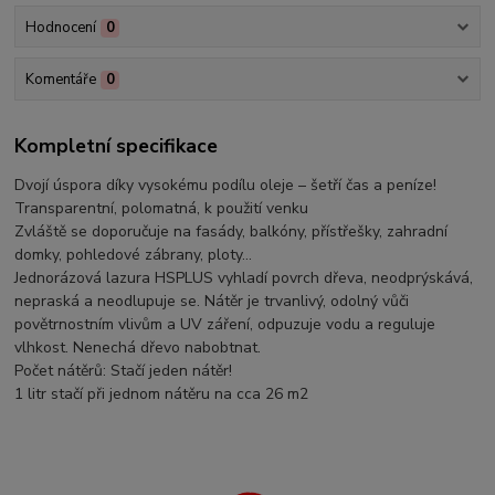
Hodnocení
0
Komentáře
0
Kompletní specifikace
Dvojí úspora díky vysokému podílu oleje – šetří čas a peníze!
Transparentní, polomatná, k použití venku
Zvláště se doporučuje na fasády, balkóny, přístřešky, zahradní
domky, pohledové zábrany, ploty…
Jednorázová lazura HSPLUS vyhladí povrch dřeva, neodprýskává,
nepraská a neodlupuje se. Nátěr je trvanlivý, odolný vůči
povětrnostním vlivům a UV záření, odpuzuje vodu a reguluje
vlhkost. Nenechá dřevo nabobtnat.
Počet nátěrů: Stačí jeden nátěr!
1 litr stačí při jednom nátěru na cca 26 m2