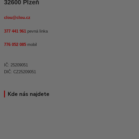
32600 Plzeň
clou@clou.cz
377 441 961
pevná linka
776 052 085
mobil
IČ: 25209051
DIČ: CZ25209051
Kde nás najdete