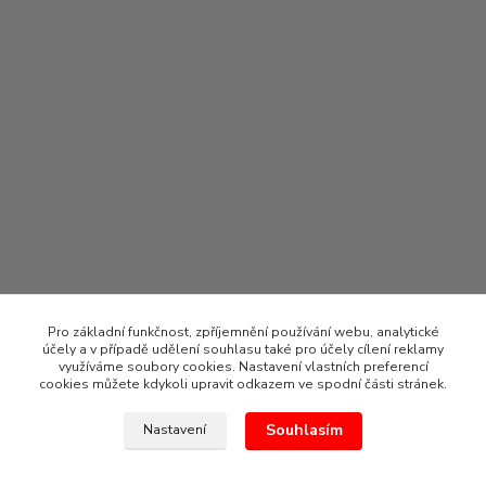
Pro základní funkčnost, zpříjemnění používání webu, analytické
účely a v případě udělení souhlasu také pro účely cílení reklamy
využíváme soubory cookies. Nastavení vlastních preferencí
cookies můžete kdykoli upravit odkazem ve spodní části stránek.
Souhlasím
Nastavení