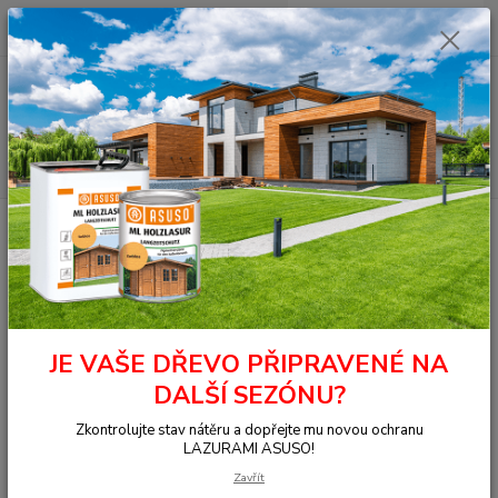
0
ks
+420 377 441 961
za
0,00 Kč
Menu
Hledat
Úvod
OSMO - přírodní oleje
Na dřevo ven
Fasády
Jednorázová
lazura HS plus
9261 Lazura HS Ořech 0,005 l
9261 Lazura HS Ořech 0,005 l
JE VAŠE DŘEVO PŘIPRAVENÉ NA
DALŠÍ SEZÓNU?
Zkontrolujte stav nátěru a dopřejte mu novou ochranu
LAZURAMI ASUSO!
Zavřít
Ohodnotit produkt