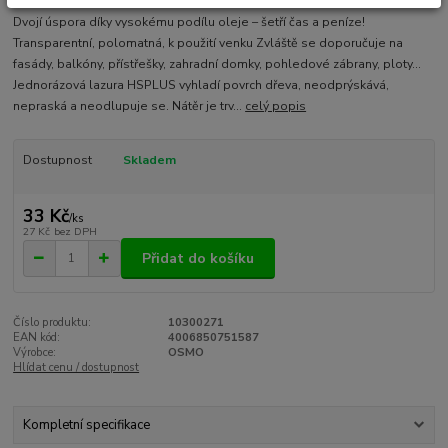
Dvojí úspora díky vysokému podílu oleje – šetří čas a peníze!
Transparentní, polomatná, k použití venku Zvláště se doporučuje na
fasády, balkóny, přístřešky, zahradní domky, pohledové zábrany, ploty…
Jednorázová lazura HSPLUS vyhladí povrch dřeva, neodprýskává,
nepraská a neodlupuje se. Nátěr je trv...
celý popis
Dostupnost
Skladem
33 Kč
/
ks
27 Kč
bez DPH
Přidat do košíku
Číslo produktu:
10300271
EAN kód:
4006850751587
Výrobce:
OSMO
Hlídat cenu / dostupnost
Kompletní specifikace