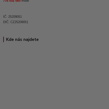
776 052 085
mobil
IČ: 25209051
DIČ: CZ25209051
Kde nás najdete