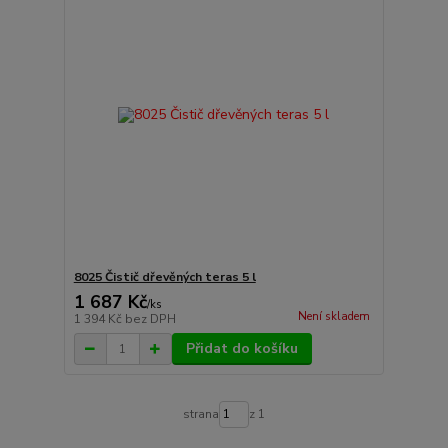
8025 Čistič dřevěných teras 5 l
1 687 Kč
/
ks
Není skladem
1 394 Kč
bez DPH
Přidat do košíku
strana
z 1