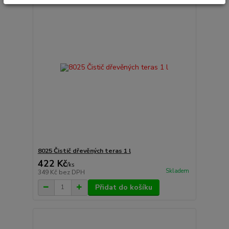
8025 Čistič dřevěných teras 1 l
422 Kč
/
ks
Skladem
349 Kč
bez DPH
Přidat do košíku