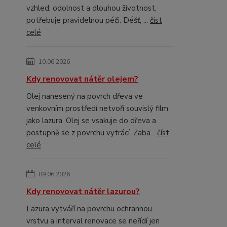
vzhled, odolnost a dlouhou životnost,
potřebuje pravidelnou péči. Déšť, ...
číst
celé
10.06.2026
Kdy renovovat nátěr olejem?
Olej nanesený na povrch dřeva ve
venkovním prostředí netvoří souvislý film
jako lazura. Olej se vsakuje do dřeva a
postupně se z povrchu vytrácí. Zaba...
číst
celé
09.06.2026
Kdy renovovat nátěr lazurou?
Lazura vytváří na povrchu ochrannou
vrstvu a interval renovace se neřídí jen