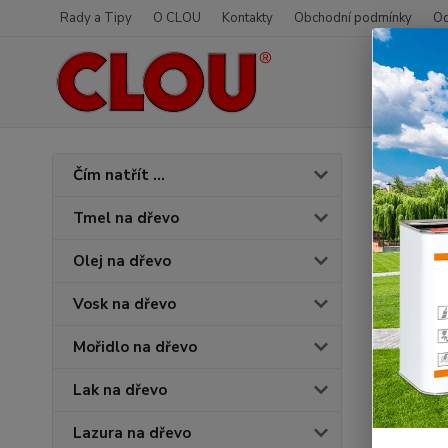
Rady a Tipy
O CLOU
Kontakty
Obchodní podmínky
Od
Úvod
O
Čím natřít ...
3538
Tmel na dřevo
Olej na dřevo
Vosk na dřevo
Mořidlo na dřevo
Lak na dřevo
Lazura na dřevo