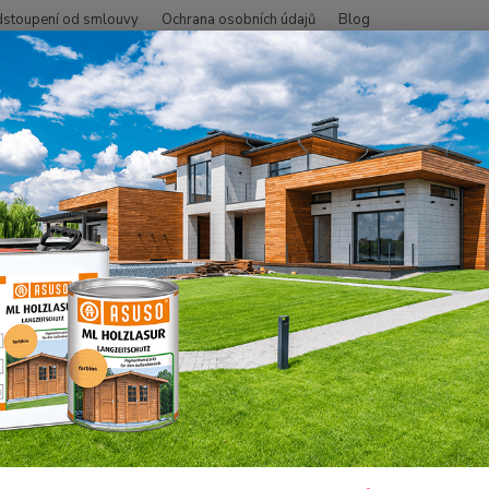
stoupení od smlouvy
Ochrana osobních údajů
Blog
Hledat
+420
SMO - přírodní oleje
Na dřevo uvnitř
Nábytek, stěna, strop
Olej
 Olejové mořidlo, Mahagon 0,00
Speciá
dobře 
zaschn
odlišn
doporu