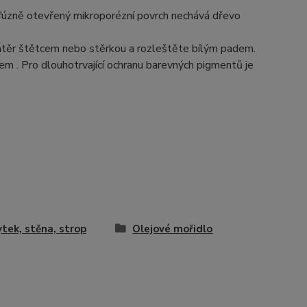
difúzně otevřený mikroporézní povrch nechává dřevo
átěr štětcem nebo stěrkou a rozleštěte bílým padem.
m . Pro dlouhotrvající ochranu barevných pigmentů je
tek, stěna, strop
Olejové mořidlo