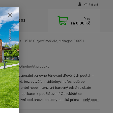
Přihlášení
0
ks
 377 441 961
za
0,00 Kč
ové mořidlo
3538 Olejové mořidlo, Mahagon 0,005 l
5 l
Ohodnotit produkt
lně pro profesionální barevné tónování dřevěných podlah –
zpracovatelné, bez vytváření viditelných přechodů po
utí. Transparentní nebo intenzivní barevný odstín získáte
ým způsobem aplikace, k použití uvnitř Obzvláště se
čuje pro masivní podlahové palubky, selská prkna,...
celý popis