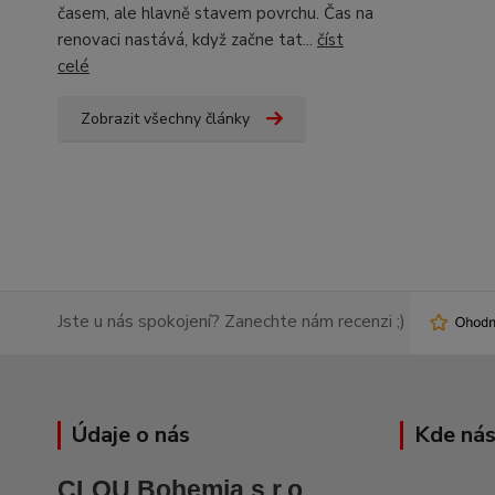
časem, ale hlavně stavem povrchu. Čas na
renovaci nastává, když začne tat...
číst
celé
Zobrazit všechny články
Jste u nás spokojení? Zanechte nám recenzi ;)
Údaje o nás
Kde nás
CLOU Bohemia s.r.o.