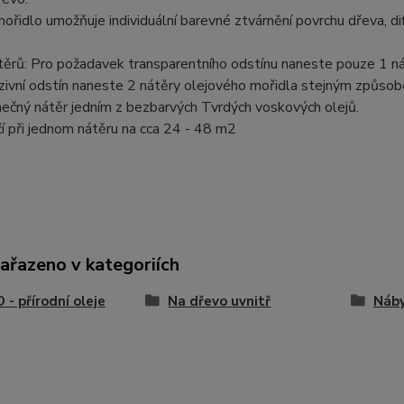
ořidlo umožňuje individuální barevné ztvárnění povrchu dřeva, 
těrů: Pro požadavek transparentního odstínu naneste pouze 1 n
zivní odstín naneste 2 nátěry olejového mořidla stejným způsobe
ečný nátěr jedním z bezbarvých Tvrdých voskových olejů.
ačí při jednom nátěru na cca 24 - 48 m2
zařazeno v kategoriích
- přírodní oleje
Na dřevo uvnitř
Náby