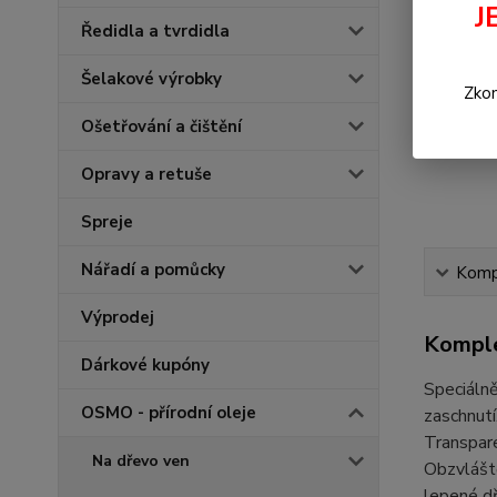
J
Ředidla a tvrdidla
Šelakové výrobky
Zkon
Ošetřování a čištění
Opravy a retuše
Spreje
Nářadí a pomůcky
Kompl
Výprodej
Komple
Dárkové kupóny
Speciálně
OSMO - přírodní oleje
zaschnutí
Transpare
Na dřevo ven
Obzvláště
lepené d