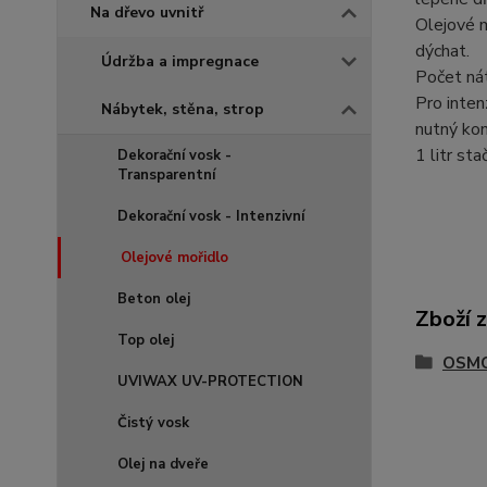
Na dřevo uvnitř
Olejové m
dýchat.
Údržba a impregnace
Počet ná
Pro inten
Nábytek, stěna, strop
nutný kon
1 litr st
Dekorační vosk -
Transparentní
Dekorační vosk - Intenzivní
Olejové mořidlo
Beton olej
Zboží 
Top olej
OSMO 
UVIWAX UV-PROTECTION
Čistý vosk
Olej na dveře