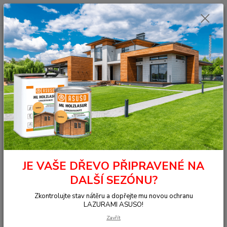
0
ks
+420 377 441 961
za
0,00 Kč
Menu
Hledat
Úvod
OSMO - přírodní oleje
Na dřevo uvnitř
Nábytek, stěna, strop
Dekorační vosk - Intenzivní
3125 Dekorační vosk intenzivní modrá 0,375 l
3125 Dekorační vosk intenzivní
modrá 0,375 l
JE VAŠE DŘEVO PŘIPRAVENÉ NA
DALŠÍ SEZÓNU?
Zkontrolujte stav nátěru a dopřejte mu novou ochranu
LAZURAMI ASUSO!
Zavřít