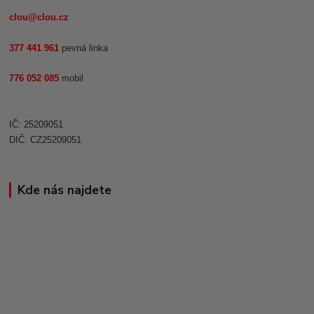
clou@clou.cz
377 441 961
pevná linka
776 052 085
mobil
IČ: 25209051
DIČ: CZ25209051
Kde nás najdete