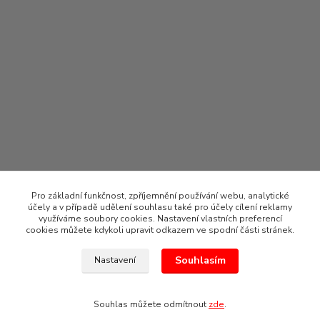
Pro základní funkčnost, zpříjemnění používání webu, analytické
účely a v případě udělení souhlasu také pro účely cílení reklamy
využíváme soubory cookies. Nastavení vlastních preferencí
cookies můžete kdykoli upravit odkazem ve spodní části stránek.
Souhlasím
Nastavení
2021 CLOU Bohemia s.r.o.
Souhlas můžete odmítnout
zde
.