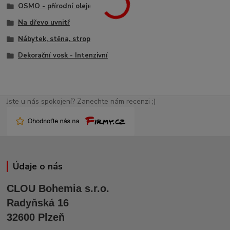
OSMO - přírodní oleje
Na dřevo uvnitř
Nábytek, stěna, strop
Dekorační vosk - Intenzivní
Jste u nás spokojení? Zanechte nám recenzi ;)
Údaje o nás
CLOU Bohemia s.r.o.
Radyňská 16
32600 Plzeň