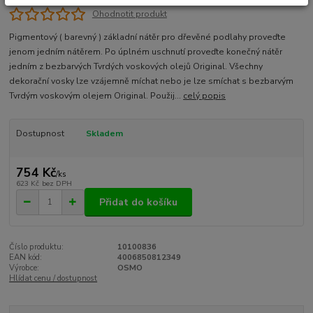
Ohodnotit produkt
Pigmentový ( barevný ) základní nátěr pro dřevěné podlahy proveďte
jenom jedním nátěrem. Po úplném uschnutí proveďte konečný nátěr
jedním z bezbarvých Tvrdých voskových olejů Original. Všechny
dekorační vosky lze vzájemně míchat nebo je lze smíchat s bezbarvým
Tvrdým voskovým olejem Original. Použij...
celý popis
Dostupnost
Skladem
754 Kč
/
ks
623 Kč
bez DPH
Přidat do košíku
Číslo produktu:
10100836
EAN kód:
4006850812349
Výrobce:
OSMO
Hlídat cenu / dostupnost