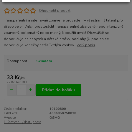
Ohodnotit produkt
Transparentní a intenzivně zbarvené provedení – všestranný talent pro
dřevo ve vnitřních prostorách! Transparentně zbarvený nebo intenzivně
zbarvený, polomatný nebo matný, k použití uvnitř Obzvláště se
doporučuje na nábytek a dětské hračky, podlahy (U podlah se
doporučuje konečný nátěr Tvrdým voskov...
celý popis
Dostupnost
Skladem
33 Kč
/
ks
27 Kč
bez DPH
Přidat do košíku
Číslo produktu:
10100800
EAN kód:
4006850758838
Výrobce:
OSMO
Hlídat cenu / dostupnost