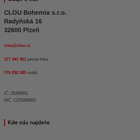
CLOU Bohemia s.r.o.
Radyňská 16
32600 Plzeň
clou@clou.cz
377 441 961
pevná linka
776 052 085
mobil
IČ: 25209051
DIČ: CZ25209051
Kde nás najdete