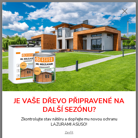
0
ks
+420 377 441 961
za
0,00 Kč
Menu
Hledat
Úvod
OSMO - přírodní oleje
Na dřevo uvnitř
Nábytek, stěna, strop
Dekorační vosk - Transparentní
3103 Dekorační vosk transparentní DUB
světlý 0,005 l
3103 Dekorační vosk
transparentní DUB světlý 0,005 l
JE VAŠE DŘEVO PŘIPRAVENÉ NA
DALŠÍ SEZÓNU?
Zkontrolujte stav nátěru a dopřejte mu novou ochranu
LAZURAMI ASUSO!
Zavřít