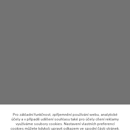
Pro základní funkčnost, zpříjemnění používání webu, analytické
účely a v případě udělení souhlasu také pro účely cílení reklamy
využíváme soubory cookies. Nastavení vlastních preferencí
cookies můžete kdykoli upravit odkazem ve spodní části stránek.