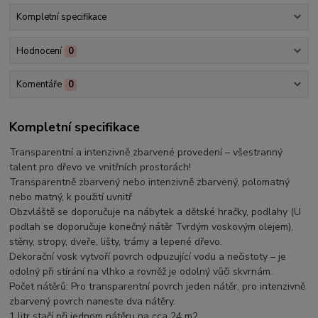
Kompletní specifikace
Hodnocení
0
Komentáře
0
Kompletní specifikace
Transparentní a intenzivně zbarvené provedení – všestranný
talent pro dřevo ve vnitřních prostorách!
Transparentně zbarvený nebo intenzivně zbarvený, polomatný
nebo matný, k použití uvnitř
Obzvláště se doporučuje na nábytek a dětské hračky, podlahy (U
podlah se doporučuje konečný nátěr Tvrdým voskovým olejem),
stěny, stropy, dveře, lišty, trámy a lepené dřevo.
Dekorační vosk vytvoří povrch odpuzující vodu a nečistoty – je
odolný při stírání na vlhko a rovněž je odolný vůči skvrnám.
Počet nátěrů: Pro transparentní povrch jeden nátěr, pro intenzivně
zbarvený povrch naneste dva nátěry.
1 litr stačí při jednom nátěru na cca 24 m2