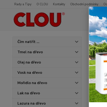
Rady a Tipy
O CLOU
Kontakty
Obchodní podmínky
Od
Úvod
O
Čím natřít ...
3073
Tmel na dřevo
Olej na dřevo
Vosk na dřevo
Mořidlo na dřevo
Lak na dřevo
Lazura na dřevo