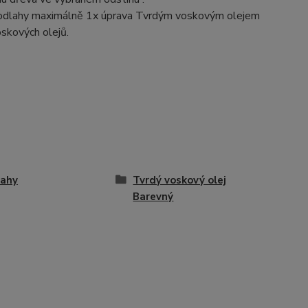
 Podlahy maximálně 1x úprava Tvrdým voskovým olejem
skových olejů.
lahy
Tvrdý voskový olej
Barevný