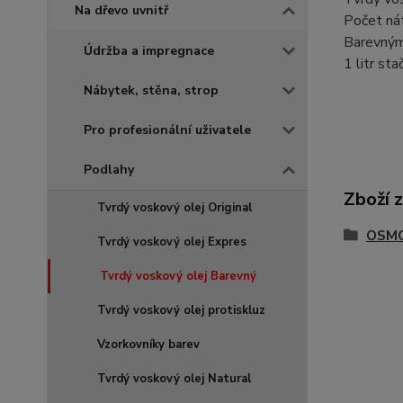
Na dřevo uvnitř
Počet ná
Barevným.
Údržba a impregnace
1 litr st
Nábytek, stěna, strop
Pro profesionální uživatele
Podlahy
Zboží 
Tvrdý voskový olej Original
OSMO 
Tvrdý voskový olej Expres
Tvrdý voskový olej Barevný
Tvrdý voskový olej protiskluz
Vzorkovníky barev
Tvrdý voskový olej Natural