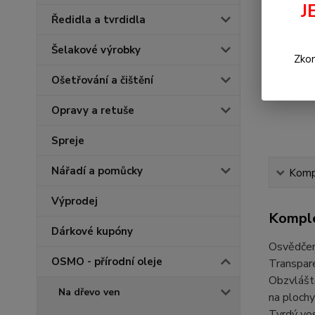
J
Ředidla a tvrdidla
Šelakové výrobky
Zkon
Ošetřování a čištění
Opravy a retuše
Spreje
Nářadí a pomůcky
Kompl
Výprodej
Komple
Dárkové kupóny
Osvědčený
OSMO - přírodní oleje
Transpare
Obzvláště
Na dřevo ven
na plochy
Tvrdý vos