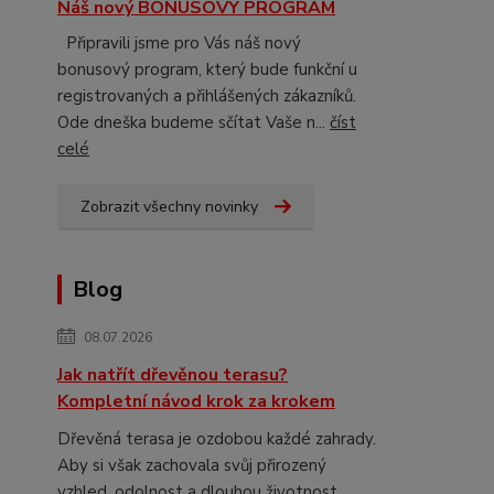
Náš nový BONUSOVÝ PROGRAM
Připravili jsme pro Vás náš nový
bonusový program, který bude funkční u
registrovaných a přihlášených zákazníků.
Ode dneška budeme sčítat Vaše n...
číst
celé
Zobrazit všechny novinky
Blog
08.07.2026
Jak natřít dřevěnou terasu?
Kompletní návod krok za krokem
Dřevěná terasa je ozdobou každé zahrady.
Aby si však zachovala svůj přirozený
vzhled, odolnost a dlouhou životnost,