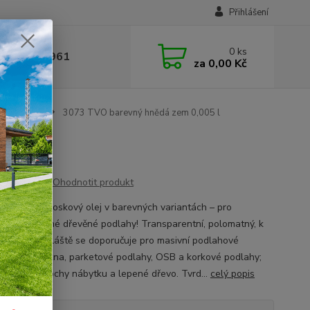
Přihlášení
0
ks
 377 441 961
za
0,00 Kč
ej Barevný
3073 TVO barevný hnědá zem 0,005 l
l
Ohodnotit produkt
ený Tvrdý voskový olej v barevných variantách – pro
duálně barevné dřevěné podlahy! Transparentní, polomatný, k
í uvnitř Obzvláště se doporučuje pro masivní podlahové
y, selská prkna, parketové podlahy, OSB a korkové podlahy;
hodný na plochy nábytku a lepené dřevo. Tvrd...
celý popis