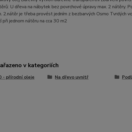
těrů: U dřeva na nábytek bez povrchové úpravy max. 2 nátěry.
 2.nátěr je třeba provést jedním z bezbarvých Osmo Tvrdých vo
ačí při jednom nátěru na cca 30 m2
zařazeno v kategoriích
- přírodní oleje
Na dřevo uvnitř
Pod