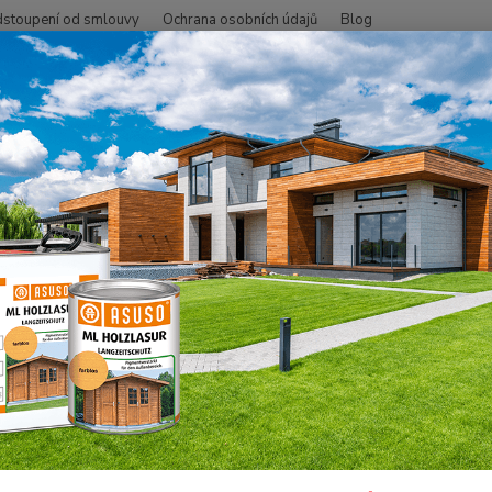
stoupení od smlouvy
Ochrana osobních údajů
Blog
Hledat
+420
SMO - přírodní oleje
Na dřevo uvnitř
Podlahy
Tvrdý voskový ol
 TVO barevný hnědá zem 0,005 
Osvědč
indivi
použit
palubk
také v