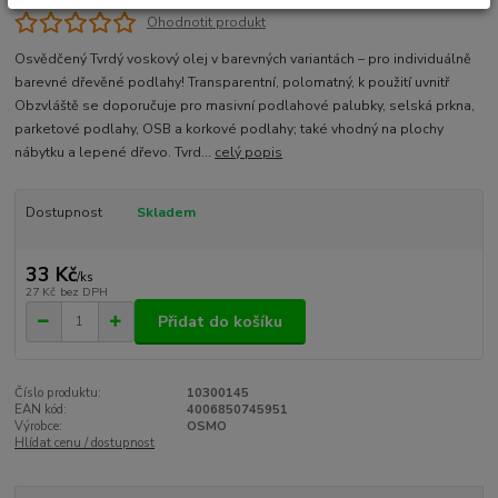
Ohodnotit produkt
Osvědčený Tvrdý voskový olej v barevných variantách – pro individuálně
barevné dřevěné podlahy! Transparentní, polomatný, k použití uvnitř
Obzvláště se doporučuje pro masivní podlahové palubky, selská prkna,
parketové podlahy, OSB a korkové podlahy; také vhodný na plochy
nábytku a lepené dřevo. Tvrd...
celý popis
Dostupnost
Skladem
33 Kč
/
ks
27 Kč
bez DPH
Přidat do košíku
Číslo produktu:
10300145
EAN kód:
4006850745951
Výrobce:
OSMO
Hlídat cenu / dostupnost