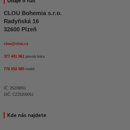
Údaje o nás
CLOU Bohemia s.r.o.
Radyňská 16
32600 Plzeň
clou@clou.cz
377 441 961
pevná linka
776 052 085
mobil
IČ: 25209051
DIČ: CZ25209051
Kde nás najdete