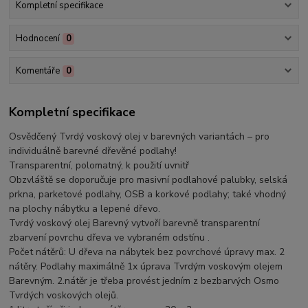
Kompletní specifikace
Hodnocení
0
Komentáře
0
Kompletní specifikace
Osvědčený Tvrdý voskový olej v barevných variantách – pro
individuálně barevné dřevěné podlahy!
Transparentní, polomatný, k použití uvnitř
Obzvláště se doporučuje pro masivní podlahové palubky, selská
prkna, parketové podlahy, OSB a korkové podlahy; také vhodný
na plochy nábytku a lepené dřevo.
Tvrdý voskový olej Barevný vytvoří barevně transparentní
zbarvení povrchu dřeva ve vybraném odstínu .
Počet nátěrů: U dřeva na nábytek bez povrchové úpravy max. 2
nátěry. Podlahy maximálně 1x úprava Tvrdým voskovým olejem
Barevným. 2.nátěr je třeba provést jedním z bezbarvých Osmo
Tvrdých voskových olejů.