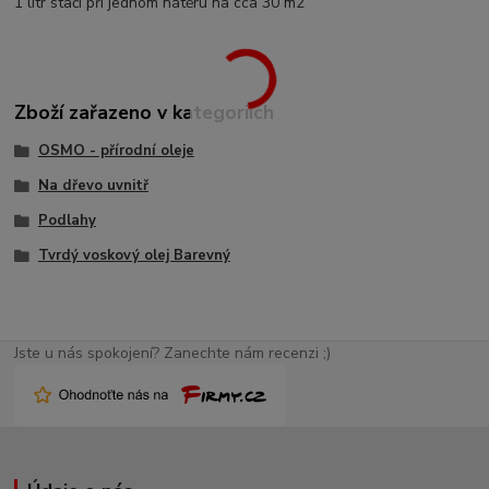
1 litr stačí při jednom nátěru na cca 30 m2
Zboží zařazeno v kategoriích
OSMO - přírodní oleje
Na dřevo uvnitř
Podlahy
Tvrdý voskový olej Barevný
Jste u nás spokojení? Zanechte nám recenzi ;)