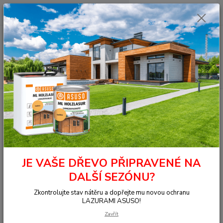
0
ks
+420 377 441 961
za
0,00 Kč
Menu
Hledat
Úvod
OSMO - přírodní oleje
Na dřevo uvnitř
Podlahy
Tvrdý
voskový olej Barevný
3071 TVO barevný Medový 0,005 l
3071 TVO barevný Medový 0,005
l
JE VAŠE DŘEVO PŘIPRAVENÉ NA
DALŠÍ SEZÓNU?
Zkontrolujte stav nátěru a dopřejte mu novou ochranu
LAZURAMI ASUSO!
Zavřít