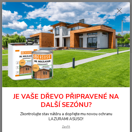
0
ks
+420 377 441 961
za
0,00 Kč
Menu
Hledat
Úvod
OSMO - přírodní oleje
Na dřevo uvnitř
Nábytek, stěna, strop
Top olej
3038 Top olej Terra 0,005 l
3038 Top olej Terra 0,005 l
JE VAŠE DŘEVO PŘIPRAVENÉ NA
DALŠÍ SEZÓNU?
Zkontrolujte stav nátěru a dopřejte mu novou ochranu
LAZURAMI ASUSO!
Zavřít
Ohodnotit produkt