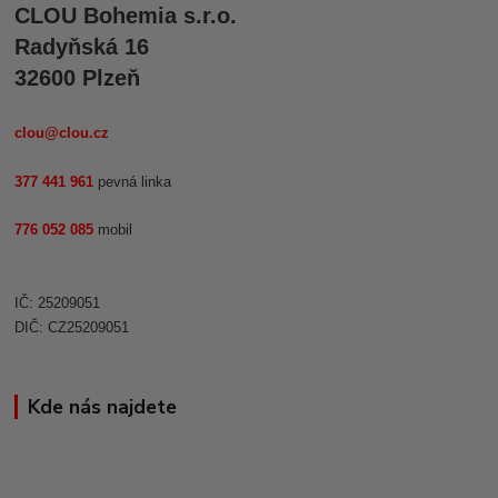
CLOU Bohemia s.r.o.
Radyňská 16
32600 Plzeň
clou@clou.cz
377 441 961
pevná linka
776 052 085
mobil
IČ: 25209051
DIČ: CZ25209051
Kde nás najdete