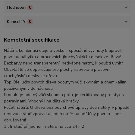
Hodnocení
0
Komentáře
0
Kompletní specifikace
Nátěr s kombinací oleje a vosku – speciálně vyvinutý k úpravě
povrchu nábytku a pracovních (kuchyňských) desek ze dřeva!
Bezbarvý nebo transparentní, hedvábně matný, k použití uvnitř
Obzvláště se doporučuje pro plochy nábytku a pracovní
(kuchyňské) desky ze dřeva
Top Olej učiní povrch dřeva odolným vůči skvrnám a chemikáliím
používaným v domácnosti.
Produkt je odolný vůči slinám a potu, je certifikovaný pro styk s
potravinami. Vhodný i na dětské hračky.
Počet nátěrů: U dřeva bez povrchové úpravy dva nátěry, v případě
renovace stačí zpravidla jeden nátěr na očištěný povrch – bez
obrušování!
1 litr stačí při jednom nátěru na cca 24 m2