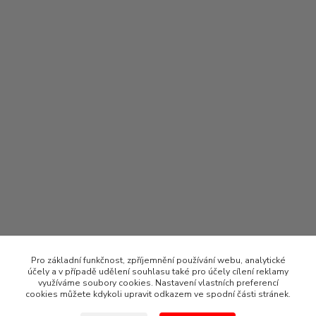
Pro základní funkčnost, zpříjemnění používání webu, analytické
účely a v případě udělení souhlasu také pro účely cílení reklamy
využíváme soubory cookies. Nastavení vlastních preferencí
cookies můžete kdykoli upravit odkazem ve spodní části stránek.