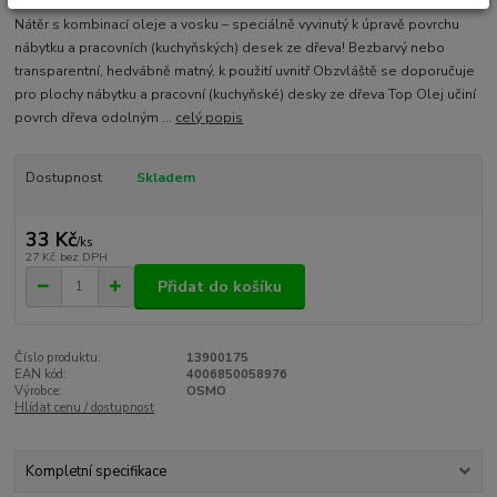
Nátěr s kombinací oleje a vosku – speciálně vyvinutý k úpravě povrchu
nábytku a pracovních (kuchyňských) desek ze dřeva! Bezbarvý nebo
transparentní, hedvábně matný, k použití uvnitř Obzvláště se doporučuje
pro plochy nábytku a pracovní (kuchyňské) desky ze dřeva Top Olej učiní
povrch dřeva odolným ...
celý popis
Dostupnost
Skladem
33 Kč
/
ks
27 Kč
bez DPH
Přidat do košíku
Číslo produktu:
13900175
EAN kód:
4006850058976
Výrobce:
OSMO
Hlídat cenu / dostupnost
Kompletní specifikace