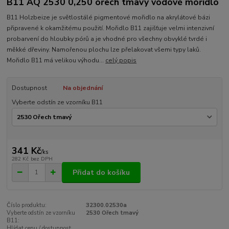
B11 AQ 2530 0,250 ořech tmavý vodové mořidlo
B11 Holzbeize je světlostálé pigmentové mořidlo na akrylátové bázi
připravené k okamžitému použití. Mořidlo B11 zajišťuje velmi intenzivní
probarvení do hloubky pórů a je vhodné pro všechny obvyklé tvrdé i
měkké dřeviny. Namořenou plochu lze přelakovat všemi typy laků.
Mořidlo B11 má velikou výhodu...
celý popis
Dostupnost
Na objednání
Vyberte odstín ze vzorníku B11
341 Kč
/
ks
282 Kč
bez DPH
Přidat do košíku
Číslo produktu:
32300.02530a
Vyberte odstín ze vzorníku
2530 Ořech tmavý
B11:
Hlídat cenu / dostupnost