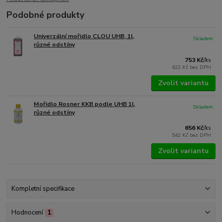
Podobné produkty
Univerzální mořidlo CLOU UHB, 1l,
Skladem
různé odstíny
753 Kč
/
ks
622 Kč
bez DPH
Zvolit variantu
Mořidlo Rosner KKB podle UHB 1l,
Skladem
různé odstíny
656 Kč
/
ks
542 Kč
bez DPH
Zvolit variantu
Kompletní specifikace
Hodnocení
1