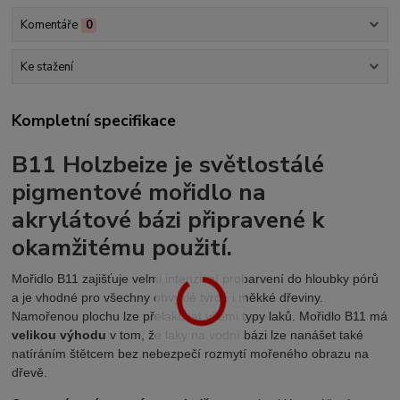
Komentáře
0
Ke stažení
Kompletní specifikace
B11 Holzbeize je světlostálé
pigmentové mořidlo na
akrylátové bázi připravené k
okamžitému použití.
Mořidlo B11 zajišťuje velmi intenzivní probarvení do hloubky pórů
a je vhodné pro všechny obvyklé tvrdé i měkké dřeviny.
Namořenou plochu lze přelakovat všemi typy laků. Mořidlo B11 má
velikou výhodu
v tom, že laky na vodní bázi lze nanášet také
natíráním štětcem bez nebezpečí rozmytí mořeného obrazu na
dřevě.