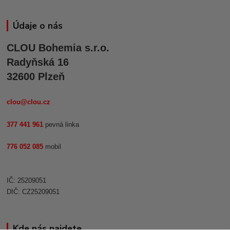
Údaje o nás
CLOU Bohemia s.r.o.
Radyňská 16
32600 Plzeň
clou@clou.cz
377 441 961
pevná linka
776 052 085
mobil
IČ: 25209051
DIČ: CZ25209051
Kde nás najdete