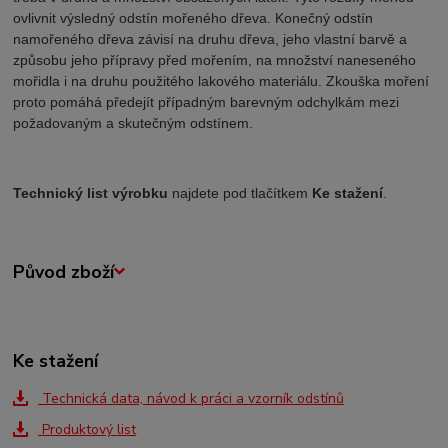
ovlivnit výsledný odstín mořeného dřeva.
Konečný odstín
namořeného dřeva závisí na druhu dřeva, jeho vlastní barvě a
způsobu jeho přípravy před mořením, na množství naneseného
mořidla i na druhu použitého lakového materiálu. Zkouška moření
proto pomáhá předejít případným barevným odchylkám mezi
požadovaným a skutečným odstínem.
Technický list výrobku
najdete pod tlačítkem
Ke stažení
.
Původ zboží
Ke stažení
Technická data, návod k práci a vzorník odstínů
Produktový list