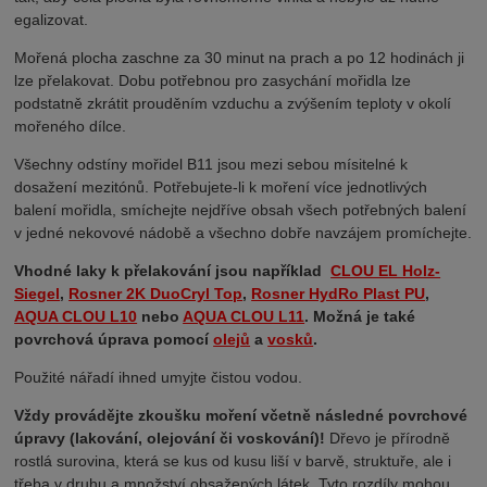
egalizovat.
Mořená plocha zaschne za 30 minut na prach a po 12 hodinách ji
lze přelakovat. Dobu potřebnou pro zasychání mořidla lze
podstatně zkrátit prouděním vzduchu a zvýšením teploty v okolí
mořeného dílce.
Všechny odstíny mořidel B11 jsou mezi sebou mísitelné k
dosažení mezitónů. Potřebujete-li k moření více jednotlivých
balení mořidla, smíchejte nejdříve obsah všech potřebných balení
v jedné nekovové nádobě a všechno dobře navzájem promíchejte.
Vhodné laky k přelakování jsou například
CLOU EL Holz-
Siegel
,
Rosner 2K DuoCryl Top
,
Rosner HydRo Plast PU
,
AQUA CLOU L10
nebo
AQUA CLOU L11
. Možná je také
povrchová úprava pomocí
olejů
a
vosků
.
Použité nářadí ihned umyjte čistou vodou.
Vždy provádějte zkoušku moření včetně následné povrchové
úpravy (lakování, olejování či voskování)!
Dřevo je přírodně
rostlá surovina, která se kus od kusu liší v barvě, struktuře, ale i
třeba v druhu a množství obsažených látek. Tyto rozdíly mohou