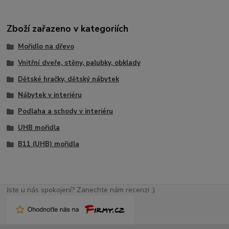
Zboží zařazeno v kategoriích
Mořidlo na dřevo
Vnitřní dveře, stěny, palubky, obklady
Dětské hračky, dětský nábytek
Nábytek v interiéru
Podlaha a schody v interiéru
UHB mořidla
B11 (UHB) mořidla
Jste u nás spokojení? Zanechte nám recenzi ;)