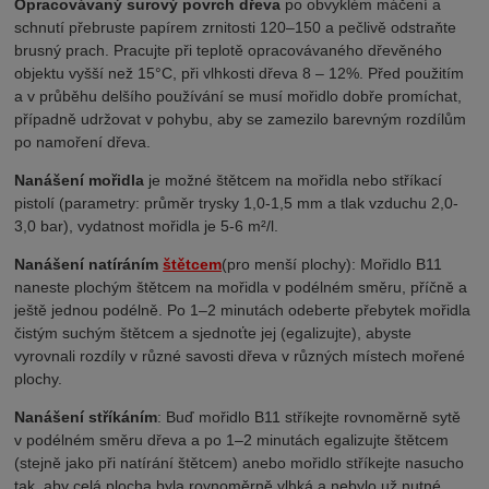
Opracovávaný surový povrch dřeva
po obvyklém máčení a
schnutí přebruste papírem zrnitosti 120–150 a pečlivě odstraňte
brusný prach. Pracujte při teplotě opracovávaného dřevěného
objektu vyšší než 15°C, při vlhkosti dřeva 8 – 12%. Před použitím
a v průběhu delšího používání se musí mořidlo dobře promíchat,
případně udržovat v pohybu, aby se zamezilo barevným rozdílům
po namoření dřeva.
Nanášení mořidla
je možné štětcem na mořidla
nebo stříkací
pistolí (parametry:
průměr trysky 1,0-1,5 mm a tlak vzduchu 2,0-
3,0 bar), vydatnost mořidla je 5-6 m²/l.
Nanášení natíráním
štětcem
(pro menší plochy): Mořidlo B11
naneste plochým štětcem na mořidla v podélném směru, příčně a
ještě jednou podélně. Po 1–2 minutách odeberte přebytek mořidla
čistým suchým štětcem a sjednoťte jej (egalizujte), abyste
vyrovnali rozdíly v různé savosti dřeva v různých místech mořené
plochy.
Nanášení stříkáním
: Buď mořidlo B11 stříkejte rovnoměrně sytě
v podélném směru dřeva a po 1–2 minutách egalizujte štětcem
(stejně jako při natírání štětcem) anebo mořidlo stříkejte nasucho
tak, aby celá plocha byla rovnoměrně vlhká a nebylo už nutné