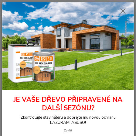
0
ks
+420 377 441 961
za
0,00 Kč
Menu
Hledat
Úvod
Mořidlo na dřevo
B11 (UHB) mořidla
Vodové mořidlo CLOU B11,
250 ml, 2530 Ořech tmavý
Vodové mořidlo CLOU B11, 250
ml, 2530 Ořech tmavý
JE VAŠE DŘEVO PŘIPRAVENÉ NA
DALŠÍ SEZÓNU?
Zkontrolujte stav nátěru a dopřejte mu novou ochranu
LAZURAMI ASUSO!
Zavřít