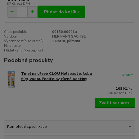
87 Kč
bez DPH
Přidat do košíku
Číslo produktu:
00150.00001a
Výrobce:
HERMANN SACHSE
Vyberte odstín ze vzorníku
1 Natur, přírodní
Holzpaste:
Hlídat cenu / dostupnost
Podobné produkty
Tmel na dřevo CLOU Holzpaste, tuba
Skladem
60g, vodou ředitelný, různé odstíny
169 Kč
/
ks
140 Kč
bez DPH
Zvolit variantu
Kompletní specifikace