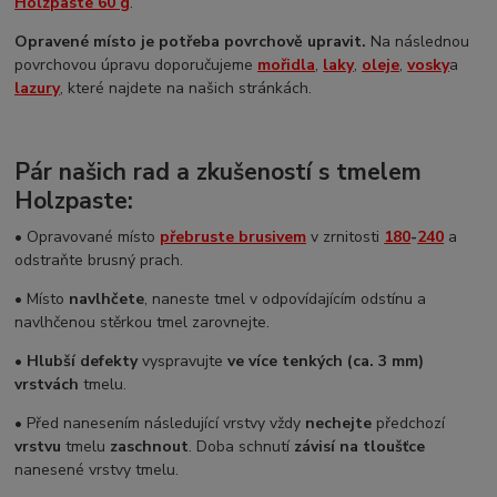
Holzpaste 60 g
.
Opravené místo je potřeba povrchově upravit.
Na následnou
povrchovou úpravu doporučujeme
mořidla
,
laky
,
oleje
,
vosky
a
lazury
, které najdete na našich stránkách.
Pár našich rad a zkušeností s tmelem
Holzpaste
:
• Opravované místo
přebruste brusivem
v zrnitosti
180
-
240
a
odstraňte brusný prach.
• Místo
navlhčete
, naneste tmel v odpovídajícím odstínu a
navlhčenou stěrkou tmel zarovnejte.
• Hlubší defekty
vyspravujte
ve více tenkých (ca. 3 mm)
vrstvách
tmelu.
• Před nanesením následující vrstvy vždy
nechejte
předchozí
vrstvu
tmelu
zaschnout
. Doba schnutí
závisí na tloušťce
nanesené vrstvy tmelu.