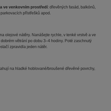
a ve venkovním prostředí
: dřevěných fasád, balkónů,
 parkovacích přístřešků apod.
lejové nátěry. Nanášejte rychle, v tenké vrstvě a ve
 dobrém větrání po dobu 3–4 hodiny. Poté zaschnutý
stačí zpravidla jeden nátěr.
tahují na hladké hoblované/broušené dřevěné povrchy,