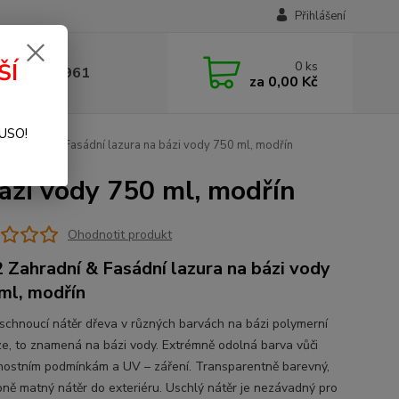
Přihlášení
0
ks
ŠÍ
 377 441 961
za
0,00 Kč
SUSO!
Zahradní & Fasádní lazura na bázi vody 750 ml, modřín
ázi vody 750 ml, modřín
Ohodnotit produkt
 Zahradní & Fasádní lazura na bázi vody
ml, modřín
schnoucí nátěr dřeva v různých barvách na bázi polymerní
ze, to znamená na bázi vody. Extrémně odolná barva vůči
nostním podmínkám a UV – záření. Transparentně barevný,
ně matný nátěr do exteriéru. Uschlý nátěr je nezávadný pro