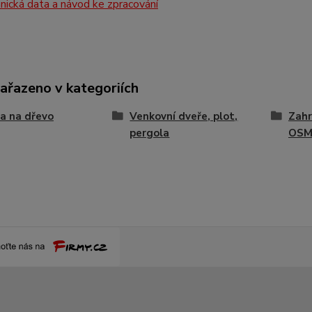
ická data a návod ke zpracování
zařazeno v kategoriích
a na dřevo
Venkovní dveře, plot,
Zahr
pergola
OSMO