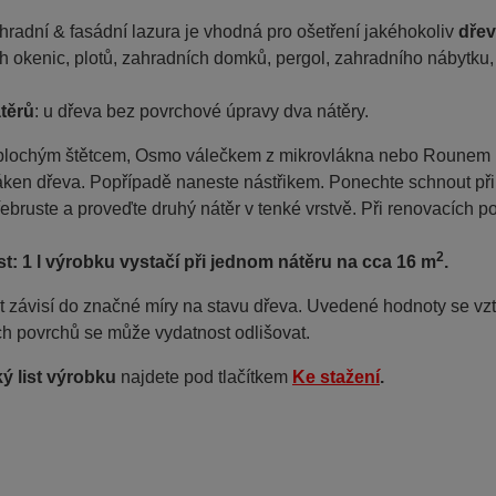
radní & fasádní lazura je vhodná pro ošetření jakéhokoliv
dřev
 okenic, plotů, zahradních domků, pergol, zahradního nábytku,
těrů
: u dřeva bez povrchové úpravy dva nátěry.
lochým štětcem, Osmo válečkem z mikrovlákna nebo Rounem na o
áken dřeva. Popřípadě naneste nástřikem. Ponechte schnout při
ebruste a proveďte druhý nátěr v tenké vrstvě. Při renovacích po
2
t: 1 l výrobku vystačí při jednom nátěru na cca 16 m
.
t závisí do značné míry na stavu dřeva. Uvedené hodnoty se vz
ch povrchů se může vydatnost odlišovat.
ý list výrobku
najdete pod tlačítkem
Ke stažení
.