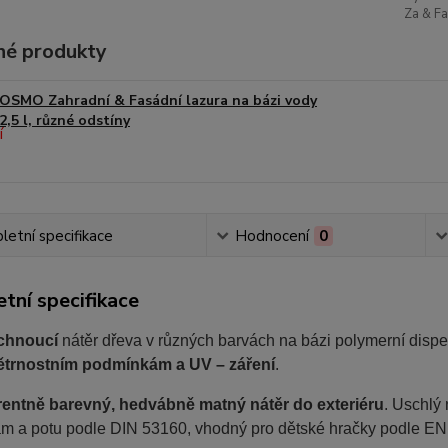
Za & Fa
é produkty
OSMO Zahradní & Fasádní lazura na bázi vody
2,5 l, různé odstíny
etní specifikace
Hodnocení
0
tní specifikace
chnoucí
nátěr dřeva v různých barvách na bázi polymerní disp
ětrnostním podmínkám a UV – záření
.
entně barevný, hedvábně matný nátěr do exteriéru
. Uschlý 
nám a potu podle DIN 53160, vhodný pro dětské hračky podle EN 