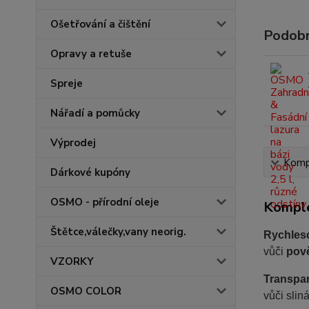
Ošetřování a čištění
Podobn
Opravy a retuše
Spreje
Nářadí a pomůcky
Výprodej
Kompl
Dárkové kupóny
OSMO - přírodní oleje
Komple
Štětce,válečky,vany neorig.
Rychles
vůči
pov
VZORKY
Transpar
OSMO COLOR
vůči sli