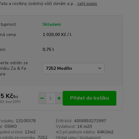
vířata a rostliny (odolný vůči slinám a p...
celý popis
tupnost
Skladem
ná cena
1 020,00 Kč / l
ení
0.75 l
erte odstín ze
rníku Za & Fa
ura
5 Kč
/
ks
Přidat do košíku
 Kč
bez DPH
roduktu:
13100378
EAN kód:
4006850273997
e:
OSMO
Vydatnost:
16 m2/l
 jedné vrstvě:
12m2
m2 při jednom nátěru:
64Kč/m2
 odstín ze vzorníku
7252
Hlídat cenu / dostupnost