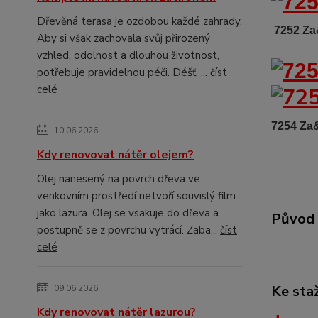
Dřevěná terasa je ozdobou každé zahrady.
7252 
Aby si však zachovala svůj přirozený
vzhled, odolnost a dlouhou životnost,
potřebuje pravidelnou péči. Déšť, ...
číst
celé
7254 Z
10.06.2026
Kdy renovovat nátěr olejem?
Olej nanesený na povrch dřeva ve
venkovním prostředí netvoří souvislý film
jako lazura. Olej se vsakuje do dřeva a
Původ 
postupně se z povrchu vytrácí. Zaba...
číst
celé
Ke sta
09.06.2026
Kdy renovovat nátěr lazurou?