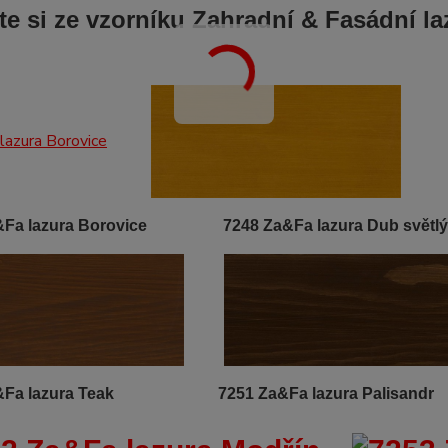
te si ze vzorníku
Zahradní & Fasádní la
Za&Fa lazura Borovice
7248 Za&Fa lazura Dub světlý
Za&Fa lazura Teak
7251 Za&Fa lazura Palisandr