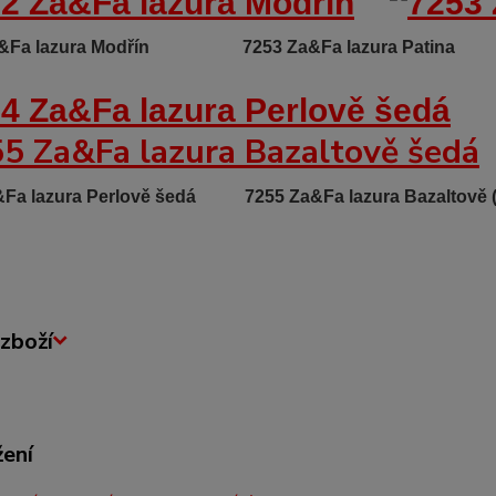
Za&Fa lazura Modřín
7253 Za&Fa lazura Patina
a&Fa lazura Perlově šedá
7255 Za&Fa lazura Bazaltově 
zboží
žení