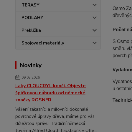
TERASY
Osmo Zah
dřevěných
PODLAHY
Počet ná
Překližka
S Osmo p
Spojovací materiály
směru vl
povrch př
Novinky
Vydatnos
09.03.2026
Vydatnos
Laky CLOUCRYL končí. Objevte
u ostatní
špičkovou náhradu od německé
značky ROSNER
Technick
Vážení zákazníci a milovníci dokonalé
povrchové úpravy dřeva, máme pro vás
důležitou zprávu. Tradiční německá
továrna Alfred Clouth Lackfabrik v Offe...