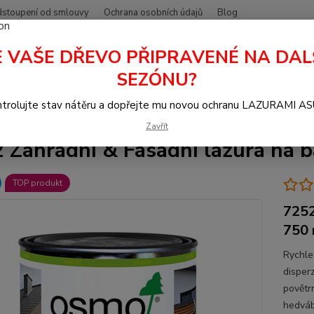
stoupení od smlouvy
Ochrana osobních údajů
Blog
E VAŠE DŘEVO PŘIPRAVENÉ NA DAL
Hledat
+420
SEZÓNU?
trolujte stav nátěru a dopřejte mu novou ochranu LAZURAMI A
azura na dřevo
Zahradní & Fasádní lazura OSMO na bázi vody
7252 
Zavřít
 Zahradní & Fasádní lazura na b
TOP produkt
7252
750 
Rychle
disper
povětr
hedváb