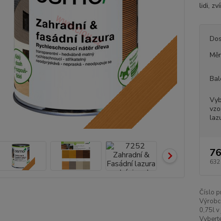
lidi, z
Dos
Měr
Bal
Vyb
vzo
laz
76
632
Číslo p
Výrobc
0,75l v
Vyberte