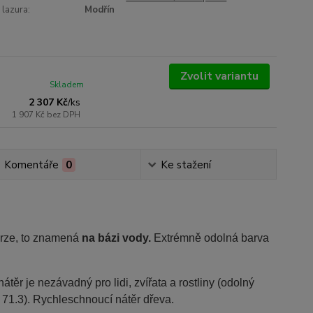
 lazura:
Modřín
Zvolit variantu
Skladem
2 307 Kč
/
ks
1 907 Kč
bez DPH
Komentáře
0
Ke stažení
erze, to znamená
na bázi vody.
Extrémně odolná barva
nátěr je nezávadný pro lidi, zvířata a rostliny (odolný
71.3). Rychleschnoucí nátěr dřeva.