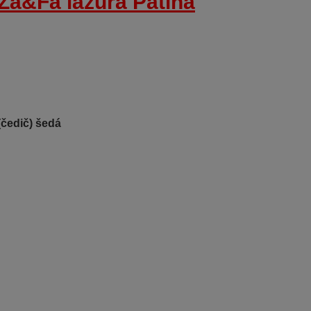
(čedič) šedá