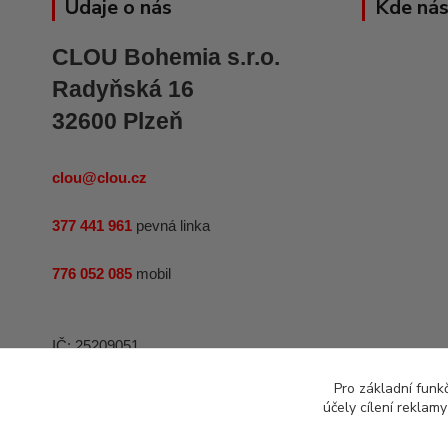
Údaje o nás
Kde nás
CLOU Bohemia s.r.o.
Radyňská 16
32600 Plzeň
clou@clou.cz
377 441 961
pevná linka
776 052 085
mobil
IČ: 25209051
DIČ: CZ25209051
Pro základní funk
účely cílení reklam