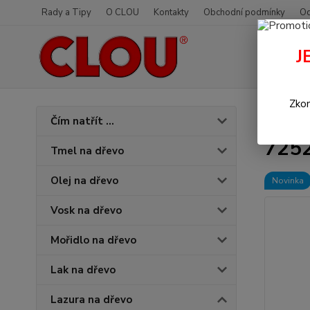
Rady a Tipy
O CLOU
Kontakty
Obchodní podmínky
Od
J
Zkon
Úvod
L
Čím natřít ...
7252
Tmel na dřevo
Olej na dřevo
Novinka
Vosk na dřevo
Mořidlo na dřevo
Lak na dřevo
Lazura na dřevo