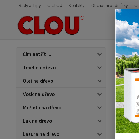
Rady a Tipy
O CLOU
Kontakty
Obchodní podmínky
Od
Úvod
O
Čím natřít ...
6609
Tmel na dřevo
Olej na dřevo
Vosk na dřevo
Mořidlo na dřevo
Lak na dřevo
Lazura na dřevo