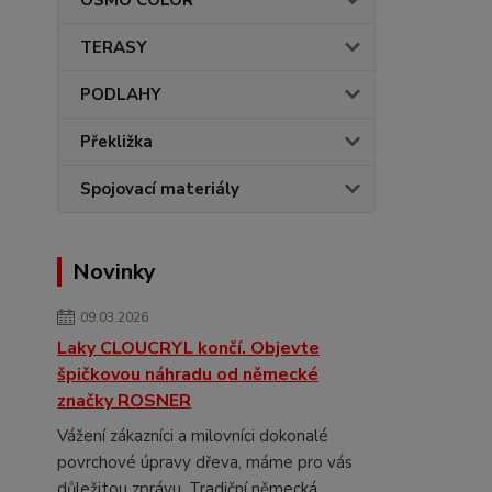
OSMO COLOR
TERASY
PODLAHY
Překližka
Spojovací materiály
Novinky
09.03.2026
Laky CLOUCRYL končí. Objevte
špičkovou náhradu od německé
značky ROSNER
Vážení zákazníci a milovníci dokonalé
povrchové úpravy dřeva, máme pro vás
důležitou zprávu. Tradiční německá