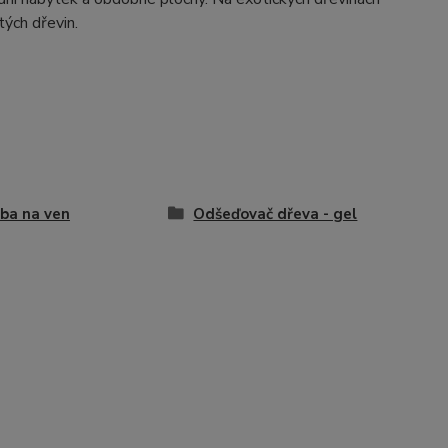
ých dřevin.
ba na ven
Odšeďovač dřeva - gel