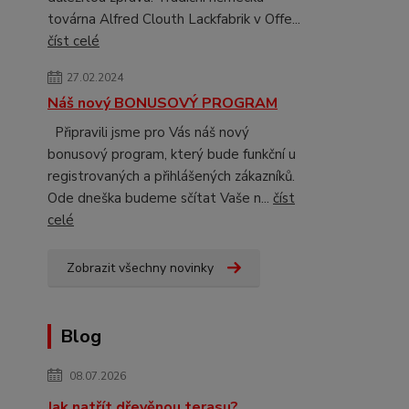
továrna Alfred Clouth Lackfabrik v Offe...
číst celé
27.02.2024
Náš nový BONUSOVÝ PROGRAM
Připravili jsme pro Vás náš nový
bonusový program, který bude funkční u
registrovaných a přihlášených zákazníků.
Ode dneška budeme sčítat Vaše n...
číst
celé
Zobrazit všechny novinky
Blog
08.07.2026
Jak natřít dřevěnou terasu?