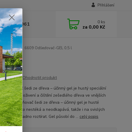
Přihlášení
0
ks
 377 441 961
za
0,00 Kč
eva - gel
6609 Odšeďovač-GEL 0,5 l
Ohodnotit produkt
dstraňovač šedi ze dřeva – účinný gel je hustý speciální
 prostředek k oživení a čištění zešedlého dřeva ve vnějších
rách. Odstraňovač šedi ze dřeva – účinný gel je husté
tence, a proto nestéká a neodkapává, takže i na svislých
h ho lze snadno roztírat. Gel působí do ...
celý popis