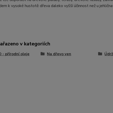
em k vysoké hustotě dřeva daleko vyšší účinnost než u jehličnat
zařazeno v kategoriích
- přírodní oleje
Na dřevo ven
Údrž