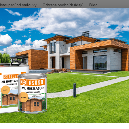
stoupení od smlouvy
Ochrana osobních údajů
Blog
Hledat
+420
SMO - přírodní oleje
Na dřevo ven
Údržba na ven
Odšeďovač dř
 Odšeďovač-GEL 0,5 l
Osmo O
čistící
prosto
konzis
plochác