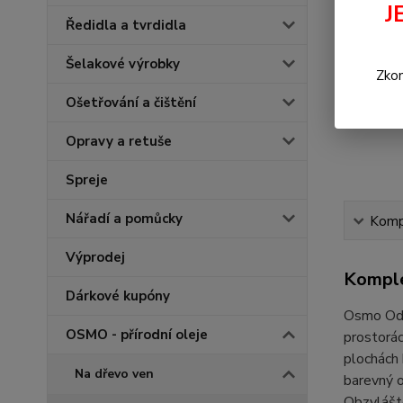
J
Ředidla a tvrdidla
Šelakové výrobky
Zkon
Ošetřování a čištění
Opravy a retuše
Spreje
Nářadí a pomůcky
Kompl
Výprodej
Komple
Dárkové kupóny
Osmo Odst
OSMO - přírodní oleje
prostorác
plochách 
Na dřevo ven
barevný o
Obzvláště