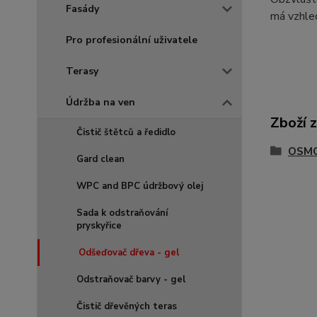
Fasády
má vzhled
Pro profesionální uživatele
Terasy
Údržba na ven
Zboží 
Čistič štětců a ředidlo
OSMO 
Gard clean
WPC and BPC údržbový olej
Sada k odstraňování
pryskyřice
Odšeďovač dřeva - gel
Odstraňovač barvy - gel
Čistič dřevěných teras