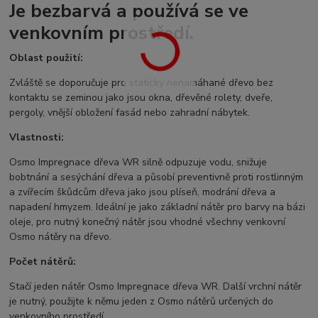
Je bezbarvá a používá se ve
venkovním prostředí.
Oblast použití:
Zvláště se doporučuje pro staticky nenamáhané dřevo bez
kontaktu se zeminou jako jsou okna, dřevěné rolety, dveře,
pergoly, vnější obložení fasád nebo zahradní nábytek.
Vlastnosti:
Osmo Impregnace dřeva WR silně odpuzuje vodu, snižuje
bobtnání a sesýchání dřeva a působí preventivně proti rostlinným
a zvířecím škůdcům dřeva jako jsou plíseň, modrání dřeva a
napadení hmyzem. Ideální je jako základní nátěr pro barvy na bázi
oleje, pro nutný konečný nátěr jsou vhodné všechny venkovní
Osmo nátěry na dřevo.
Počet nátěrů:
Stačí jeden nátěr Osmo Impregnace dřeva WR. Další vrchní nátěr
je nutný, použijte k němu jeden z Osmo nátěrů určených do
venkovního prostředí.