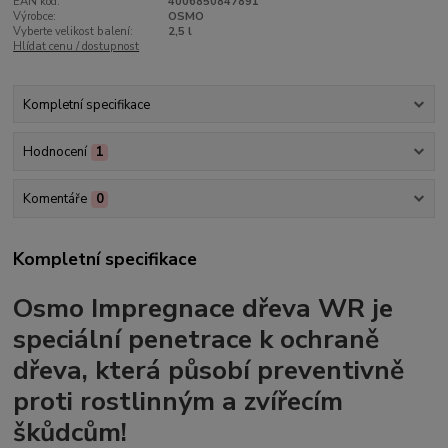
EAN kód:
4006850847891
Výrobce:
OSMO
Vyberte velikost balení:
2,5 l
Hlídat cenu / dostupnost
Kompletní specifikace
Hodnocení
1
Komentáře
0
Kompletní specifikace
Osmo Impregnace dřeva WR je
speciální penetrace k ochraně
dřeva, která působí preventivně
proti rostlinným a zvířecím
škůdcům!