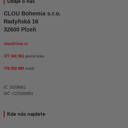
Údaje o nás
CLOU Bohemia s.r.o.
Radyňská 16
32600 Plzeň
clou@clou.cz
377 441 961
pevná linka
776 052 085
mobil
IČ: 25209051
DIČ: CZ25209051
Kde nás najdete