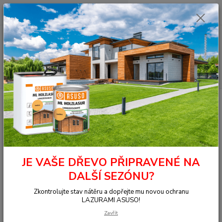
0
ks
+420 377 441 961
za
0,00 Kč
Menu
Hledat
Úvod
Lazura na dřevo
Ochranný základ
4001 Impregnace dřeva
WR, 2,5 l
4001 Impregnace dřeva WR, 2,5 l
TOP produkt
JE VAŠE DŘEVO PŘIPRAVENÉ NA
DALŠÍ SEZÓNU?
Zkontrolujte stav nátěru a dopřejte mu novou ochranu
LAZURAMI ASUSO!
Zavřít