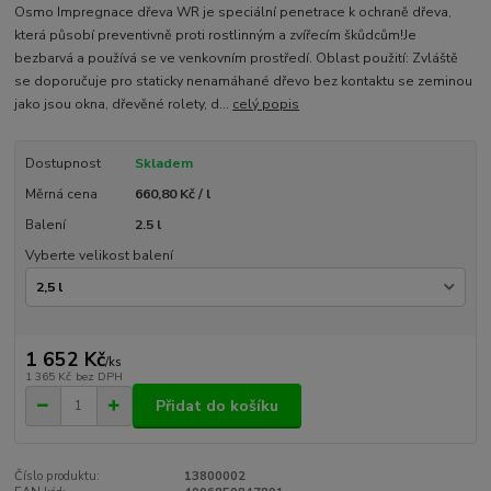
Osmo Impregnace dřeva WR je speciální penetrace k ochraně dřeva,
která působí preventivně proti rostlinným a zvířecím škůdcům!Je
bezbarvá a používá se ve venkovním prostředí. Oblast použití: Zvláště
se doporučuje pro staticky nenamáhané dřevo bez kontaktu se zeminou
jako jsou okna, dřevěné rolety, d...
celý popis
Dostupnost
Skladem
Měrná cena
660,80 Kč / l
Balení
2.5 l
Vyberte velikost balení
1 652 Kč
/
ks
1 365 Kč
bez DPH
Přidat do košíku
Číslo produktu:
13800002