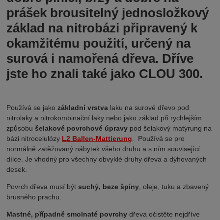
prášek brousitelný jednosložkový
základ na nitrobázi připravený k
okamžitému použití, určený na
surová i namořená dřeva. Dříve
jste ho znali také jako CLOU 300.
Používá se jako
základní vrstva
laku na surové dřevo pod
nitrolaky a nitrokombinační laky nebo jako základ při rychlejším
způsobu
šelakové povrchové úpravy
pod šelakový matýrung na
bázi nitrocelulózy
L2 Ballen-Mattierung
. Používá se pro
normálně zatěžovaný nábytek všeho druhu a s ním související
dílce. Je vhodný pro všechny obvyklé druhy dřeva a dýhovaných
desek.
Povrch dřeva musí být
suchý, beze špíny
, oleje, tuku a zbavený
brusného prachu.
Mastné, případně smolnaté povrchy
dřeva očistěte nejdříve