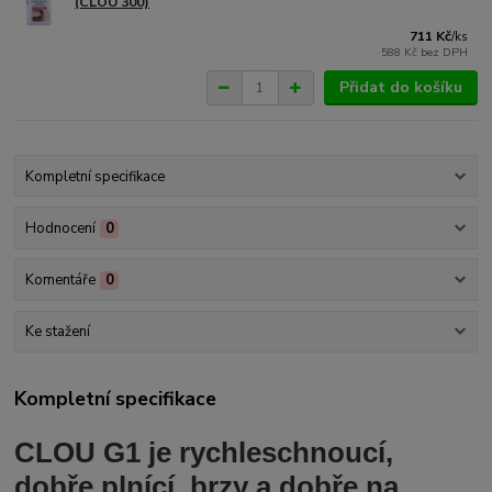
(CLOU 300)
711 Kč
/
ks
588 Kč
bez DPH
Přidat do košíku
Kompletní specifikace
Hodnocení
0
Komentáře
0
Ke stažení
Kompletní specifikace
CLOU G1 je rychleschnoucí,
dobře plnící, brzy a dobře na