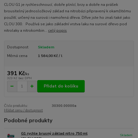
CLOU G1 je rychleschnoucí, dobře plnící, brzy a dobře na prášek
brousitelný jednosložkový základ na nitrobázi připravený k okamžitému
použití, určený na surová i namořená dřeva. Dříve jste ho znali také jako
CLOU 300. Používá se jako základní vrstva laku na surové dřevo pod
nitrolaky a nitrokombin...
celý popis
Dostupnost
Skladem
Měrná cena
1 564,00 Kč / l
391 Kč
/
ks
323 Kč
bez DPH
Přidat do košíku
Číslo produktu:
30300.00000a
Hlídat cenu / dostupnost
Podobné produkty
G1 rychle brusný základ nitro 750 ml
Skladem