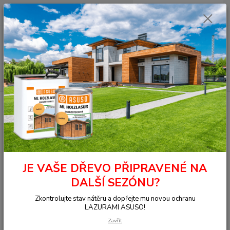
0
ks
+420 377 441 961
za
0,00 Kč
Menu
Hledat
Úvod
Lak na dřevo
Jednosložkové laky
Základní
G1 rychle brusný
základ nitro 250 ml (CLOU 300)
G1 rychle brusný základ nitro
250 ml (CLOU 300)
JE VAŠE DŘEVO PŘIPRAVENÉ NA
DALŠÍ SEZÓNU?
Zkontrolujte stav nátěru a dopřejte mu novou ochranu
LAZURAMI ASUSO!
Zavřít