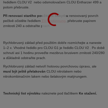
ředidlem CLOU V2 nebo odsmolovačem CLOU Entharzer 499 a
potom přebruste.
Při renovaci starého použitého nábytku
renovovaný povrch
pečlivě očistěte ředidlem
EV-Verdünnung
, přebruste papírem
zrnitosti 240 a odstraňte prach.
Rychlobrusný základ před použitím dobře rozmíchejte a naneste
1–2 x. Vhodné ředidlo pro CLOU G1 je ředidlo CLOU V2 . Po době
schnutí asi 1 hodinu proveďte mezibrus brusivem zrnitosti 240/280
a důkladně odstraňte prach.
Rychlobrusný základ netvoří hotovou povrchovou úpravu, ale
musí být ještě přelakován
CLOU nitrolakem nebo
nitrokombinačním lakem nebo šelakovým matýrungem.
Technický list výrobku
naleznete pod tlačítkem
Ke stažení.