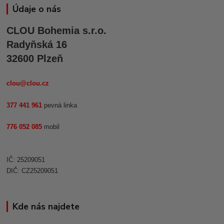
Údaje o nás
CLOU Bohemia s.r.o.
Radyňská 16
32600 Plzeň
clou@clou.cz
377 441 961
pevná linka
776 052 085
mobil
IČ: 25209051
DIČ: CZ25209051
Kde nás najdete