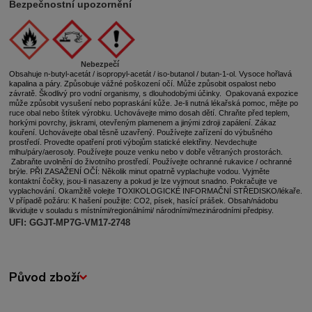
Bezpečnostní upozornění
Nebezpečí
Obsahuje n-butyl-acetát / isopropyl-acetát / iso-butanol / butan-1-ol.
Vysoce hořlavá
kapalina a páry.
Způsobuje vážné poškození očí. Může způsobit ospalost nebo
závratě. Škodlivý pro vodní organismy, s dlouhodobými účinky. Opakovaná expozice
může způsobit vysušení nebo popraskání kůže.
Je-li nutná lékařská pomoc, mějte po
ruce obal nebo štítek výrobku.
Uchovávejte mimo dosah dětí.
Chraňte před teplem,
horkými povrchy, jiskrami, otevřeným plamenem a jinými zdroji zapálení. Zákaz
kouření. Uchovávejte obal těsně uzavřený. Používejte zařízení do výbušného
prostředí. Provedte opatření proti výbojům statické elektřiny. Nevdechujte
mlhu/páry/aerosoly. Používejte pouze venku nebo v dobře větraných prostorách.
Zabraňte uvolnění do životního prostředí.
Používejte ochranné rukavice / ochranné
brýle.
PŘI ZASAŽENÍ OČÍ: Několik minut opatrně vyplachujte vodou. Vyjměte
kontaktní čočky, jsou-li nasazeny a pokud je lze vyjmout snadno. Pokračujte ve
vyplachování.
Okamžitě volejte TOXIKOLOGICKÉ INFORMAČNÍ STŘEDISKO/lékaře.
V případě požáru: K hašení použijte: CO2, písek, hasící prášek.
Obsah/nádobu
likvidujte v souladu s místními/regionálními/ národními/mezinárodními předpisy.
UFI: GGJT-MP7G-VM17-2748
Původ zboží