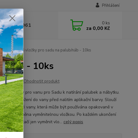
Přihlášení
0
ks
 377 441 961
za
0,00 Kč
Vyměnitelné vložky pro sadu na palub/náb - 10ks
b/náb - 10ks
Ohodnotit produkt
telné vložky pro vanu pro Sadu k natírání palubek a nábytku.
dnoduché vložení do vany před nalitím aplikační barvy. Slouží
chrana pevné vany, která může být používána opakovaně v
ě, že je chráněna vyměnitelnou vložkou. Po každém ukončení
 nátěrem, stačí jen vyměnit vlo...
celý popis