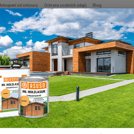
stoupení od smlouvy
Ochrana osobních údajů
Blog
Hledat
+420
OSMO COLOR
Osmo nářadí pro natírání orig.
OSMO nářadí Basic
nitelné vložky pro sadu na palu
Vyměni
Pro je
jako o
případ
práce s