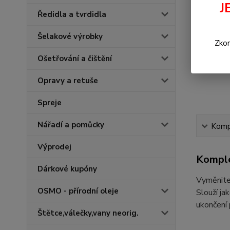
J
Ředidla a tvrdidla
Šelakové výrobky
Zkon
Ošetřování a čištění
Opravy a retuše
Spreje
Nářadí a pomůcky
Kompl
Výprodej
Komple
Dárkové kupóny
Vyměnitel
OSMO - přírodní oleje
Slouží ja
ukončení 
Štětce,válečky,vany neorig.