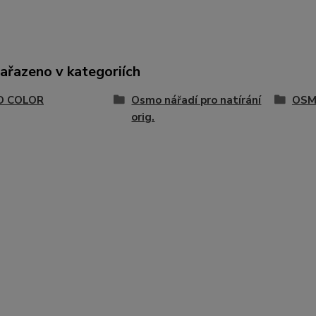
zařazeno v kategoriích
O COLOR
Osmo nářadí pro natírání
OSMO
orig.