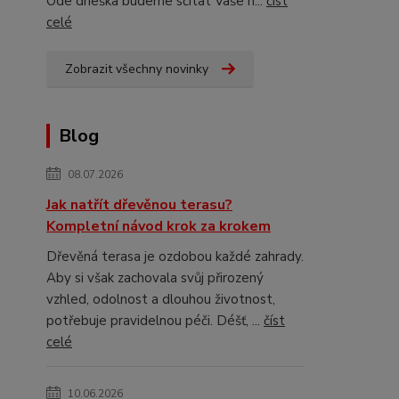
Ode dneška budeme sčítat Vaše n...
číst
celé
Zobrazit všechny novinky
Blog
08.07.2026
Jak natřít dřevěnou terasu?
Kompletní návod krok za krokem
Dřevěná terasa je ozdobou každé zahrady.
Aby si však zachovala svůj přirozený
vzhled, odolnost a dlouhou životnost,
potřebuje pravidelnou péči. Déšť, ...
číst
celé
10.06.2026