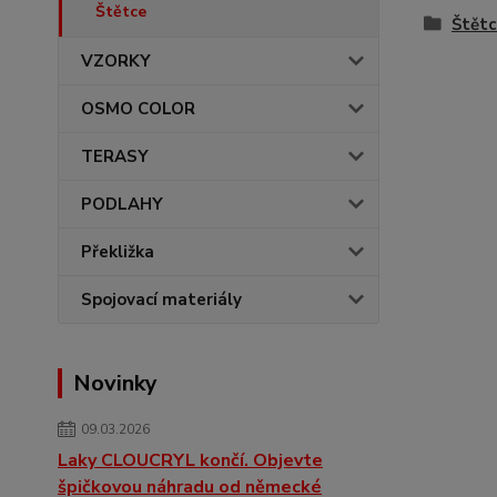
Štětce
Štětc
VZORKY
OSMO COLOR
TERASY
PODLAHY
Překližka
Spojovací materiály
Novinky
09.03.2026
Laky CLOUCRYL končí. Objevte
špičkovou náhradu od německé