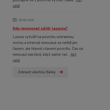
postupně se z povrchu vytrácí. Zaba...
číst
celé
09.06.2026
Kdy renovovat nátěr lazurou?
Lazura vytváří na povrchu ochrannou
vrstvu a interval renovace se neřídí jen
časem, ale hlavně stavem povrchu. Čas na
renovaci nastává, když začne tat...
číst
celé
Zobrazit všechny články