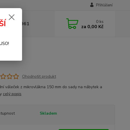
Přihlášení
0
ks
ŠÍ
 377 441 961
za
0,00 Kč
SUSO!
Ohodnotit produkt
ní váleček z mikrovlákna 150 mm do sady na nábytek a
ky
celý popis
tupnost
Skladem