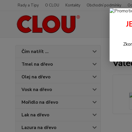
Rady a Tipy
O CLOU
Kontakty
Obchodní podmínky
Od
J
Zkon
Úvod
Š
Čím natřít ...
Vále
Tmel na dřevo
Olej na dřevo
Vosk na dřevo
Mořidlo na dřevo
Lak na dřevo
Lazura na dřevo