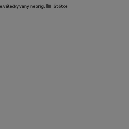
e,válečky,vany neorig.
Štětce