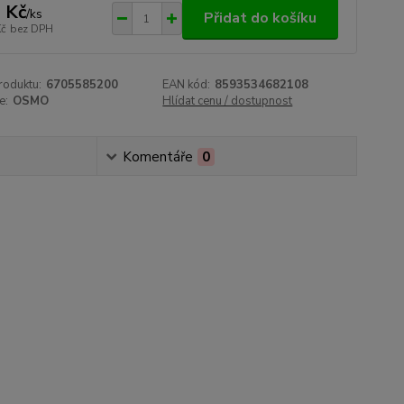
 Kč
/
ks
Přidat do košíku
Kč
bez DPH
roduktu:
6705585200
EAN kód:
8593534682108
e:
OSMO
Hlídat cenu / dostupnost
Komentáře
0