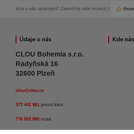
Jste u nás spokojení? Zanechte nám recenzi ;)
Údaje o nás
Kde nás
CLOU Bohemia s.r.o.
Radyňská 16
32600 Plzeň
clou@clou.cz
377 441 961
pevná linka
776 052 085
mobil