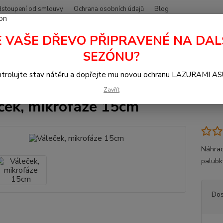
stoupení od smlouvy
Ochrana osobních údajů
Blog
E VAŠE DŘEVO PŘIPRAVENÉ NA DAL
Hledat
+420
SEZÓNU?
trolujte stav nátěru a dopřejte mu novou ochranu LAZURAMI A
tětce,válečky,vany neorig.
Štětce
Váleček, mikrofáze 15cm
Zavřít
ček, mikrofáze 15cm
Náhrad
palub
Dos