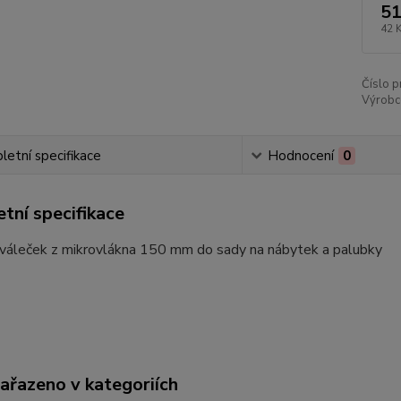
51
42 
Číslo p
Výrobc
etní specifikace
Hodnocení
0
tní specifikace
 váleček z mikrovlákna 150 mm do sady na nábytek a palubky
zařazeno v kategoriích