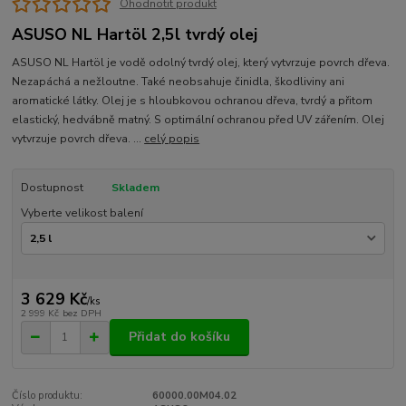
Ohodnotit produkt
ASUSO NL Hartöl 2,5l tvrdý olej
ASUSO NL Hartöl je vodě odolný tvrdý olej, který vytvrzuje povrch dřeva.
Nezapáchá a nežloutne. Také neobsahuje činidla, škodliviny ani
aromatické látky. Olej je s hloubkovou ochranou dřeva, tvrdý a přitom
elastický, hedvábně matný. S optimální ochranou před UV zářením. Olej
vytvrzuje povrch dřeva. ...
celý popis
Dostupnost
Skladem
Vyberte velikost balení
3 629 Kč
/
ks
2 999 Kč
bez DPH
Přidat do košíku
Číslo produktu:
60000.00M04.02