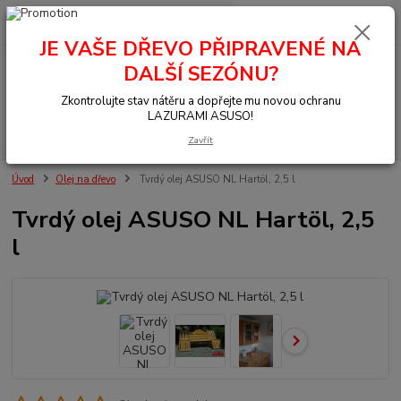
0
ks
+420 377 441 961
za
0,00 Kč
JE VAŠE DŘEVO PŘIPRAVENÉ NA
DALŠÍ SEZÓNU?
Menu
Zkontrolujte stav nátěru a dopřejte mu novou ochranu
LAZURAMI ASUSO!
Hledat
Zavřít
Úvod
Olej na dřevo
Tvrdý olej ASUSO NL Hartöl, 2,5 l
Tvrdý olej ASUSO NL Hartöl, 2,5
l