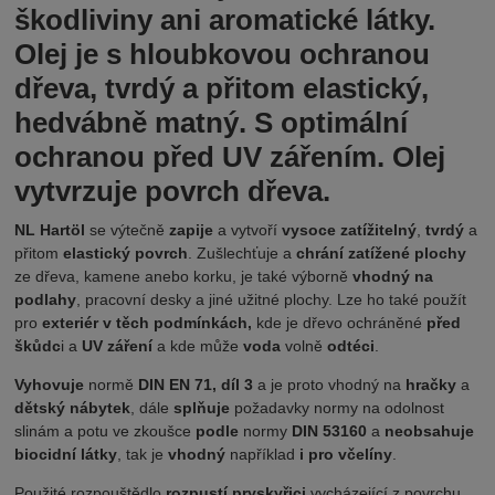
škodliviny ani aromatické látky.
Olej je s hloubkovou ochranou
dřeva, tvrdý a přitom elastický,
hedvábně matný. S optimální
ochranou před UV zářením. Olej
vytvrzuje povrch dřeva.
NL Hartöl
se výtečně
zapije
a vytvoří
vysoce zatížitelný
,
tvrdý
a
přitom
elastický povrch
. Zušlechťuje a
chrání zatížené plochy
ze dřeva, kamene anebo korku, je také výborně
vhodný na
podlahy
, pracovní desky a jiné užitné plochy. Lze ho také použít
pro
exteriér v těch podmínkách,
kde je dřevo ochráněné
před
škůdc
i a
UV záření
a kde může
voda
volně
odtéci
.
Vyhovuje
normě
DIN EN 71, díl 3
a je proto vhodný na
hračky
a
dětský nábytek
, dále
splňuje
požadavky normy na odolnost
slinám a potu ve zkoušce
podle
normy
DIN 53160
a
neobsahuje
biocidní látky
, tak je
vhodný
například
i pro včelíny
.
Použité rozpouštědlo
rozpustí pryskyřici
vycházející z povrchu