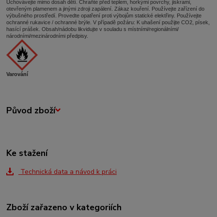
Uchovávejte mimo dosah dětí. Chraňte před teplem, horkými povrchy, jiskrami,
otevřeným plamenem a jinými zdroji zapálení. Zákaz kouření. Používejte zařízení do
výbušného prostředí. Provedte opatření proti výbojům statické elektřiny. Používejte
ochranné rukavice / ochranné brýle. V případě požáru: K uhašení použijte CO2, písek,
hasící prášek. Obsah/nádobu likvidujte v souladu s místními/regionálními/
národními/mezinárodními předpisy.
Varování
Původ zboží
Ke stažení
Technická data a návod k práci
Zboží zařazeno v kategoriích