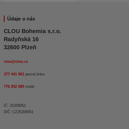
Údaje o nás
CLOU Bohemia s.r.o.
Radyňská 16
32600 Plzeň
clou@clou.cz
377 441 961
pevná linka
776 052 085
mobil
IČ: 25209051
DIČ: CZ25209051