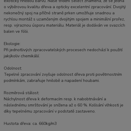
exoticky hnědou barvu. Naše třídění Select znamená, že se jedná
o výběrovou kvalitu dřeva a opticky excelentní zpracování. Dvojitý
nekonečný spoj na příčné straně prken umožňuje snadnou a
rychlou montáž s uzamčeným dvojitým spojem a minimální prořez,
resp. výraznou úsporu materiálu. Materiál je dodáván ve svazcích
balen ve fólii.
Ekologie:
Při jednotlivých zpracovatelských procesech nedochází k použití
jakýkoliv chemikálií.
Odolnost:
Tepelné zpracování zvyšuje odolnost dřeva proti povětrnostním
podmínkám, zabraňuje hnilobě a napadení houbami.
Rozměrová stálost:
Náchylnost dřeva k deformacím resp. k nabobtnávání a
následnému smršťování je snížena až o 60 %. Kolísání vlhkosti je
díky tepelnému zpracování v podstatě zastaveno.
Hustota dřeva: ca. 660kg/m3