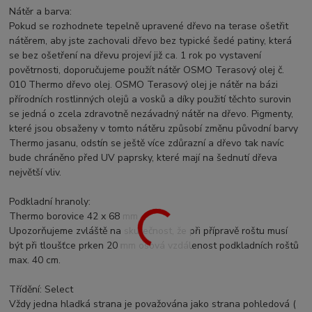
Nátěr a barva:
Pokud se rozhodnete tepelně upravené dřevo na terase ošetřit
nátěrem, aby jste zachovali dřevo bez typické šedé patiny, která
se bez ošetření na dřevu projeví již ca. 1 rok po vystavení
povětrnosti, doporučujeme použít nátěr OSMO Terasový olej č.
010 Thermo dřevo olej. OSMO Terasový olej je nátěr na bázi
přírodních rostlinných olejů a vosků a díky použití těchto surovin
se jedná o zcela zdravotně nezávadný nátěr na dřevo. Pigmenty,
které jsou obsaženy v tomto nátěru způsobí změnu původní barvy
Thermo jasanu, odstín se ještě více zdůrazní a dřevo tak navíc
bude chráněno před UV paprsky, které mají na šednutí dřeva
největší vliv.
Podkladní hranoly:
Thermo borovice 42 x 68 mm
Upozorňujeme zvláště na skutečnost, že při přípravě roštu musí
být při tloušťce prken 20 mm osová vzdálenost podkladních roštů
max. 40 cm.
Třídění: Select
Vždy jedna hladká strana je považována jako strana pohledová (