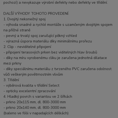
pochozí) a nevykazuje výrobní defekty nebo defekty ve třídění.
DALŠÍ VÝHODY TOHOTO PROVEDENÍ:
1. Dvojitý nekonečný spoj
- výhoda snadné a rychlé montáže s uzamčeným dvojitým spojem
na příčné straně
- pevný a trvalý spoj zaručující pěkný vzhled
- výrazná úspora materiálu díky minimálnímu prořezu
2. Clip - neviditelné připojení
- připojení terasových prken bez viditelných hlav šroubů
- díky na míru vyrobenému cliku je zaručena jednotná dilatace
mezi prkny
- díky speciálnímu materiálu z tvrzeného PVC zaručena odolnost
vůči veškerým povětrnostním vlivům
3. Třídění
- výběrová kvalita v třídění Select
- opticky excelentní zpracování
4. Hladký povrch s variantou ve 2 šířkách
- prkno 20x115 mm, dl. 800-3000 mm
- prkno 20x140 mm, dl. 800-3000 mm
(baleno ve fólii v napadajících délkách)