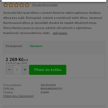
Ohodnotit produkt
Severský bílý Jasan těžen v severní Americe nabízí zajímavou strukturu
dřeva bez suků. Ekologické, odolné a rozměrově stálé dřevo. Jasanové
thermowood dřevo je obzvláště vhodné ke stavbě dřevěných teras.
Dřevo thermo jasan je vysoce odolné vůči plísním s výjimečnou
trvanlivostí, nesrovnatelnou stabi...
celý popis
Dostupnost
Skladem
2 269 Kč
/
m2
1 875 Kč
bez DPH
Přidat do košíku
Číslo produktu:
201152100
EAN kód:
8591865005757
Výrobce:
OSMO
Hlídat cenu / dostupnost