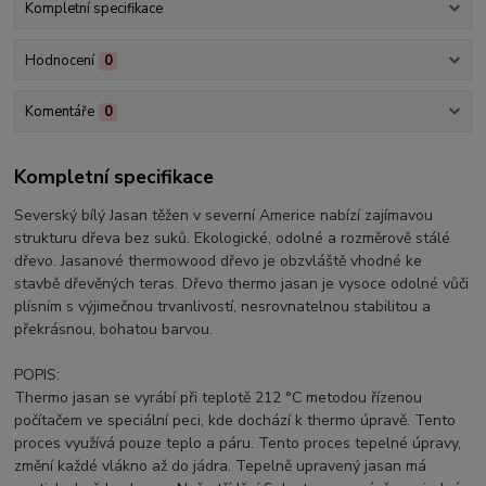
Kompletní specifikace
Hodnocení
0
Komentáře
0
Kompletní specifikace
Severský bílý Jasan těžen v severní Americe nabízí zajímavou
strukturu dřeva bez suků. Ekologické, odolné a rozměrově stálé
dřevo. Jasanové thermowood dřevo je obzvláště vhodné ke
stavbě dřevěných teras. Dřevo thermo jasan je vysoce odolné vůči
plísním s výjimečnou trvanlivostí, nesrovnatelnou stabilitou a
překrásnou, bohatou barvou.
POPIS:
Thermo jasan se vyrábí při teplotě 212 °C metodou řízenou
počítačem ve speciální peci, kde dochází k thermo úpravě. Tento
proces využívá pouze teplo a páru. Tento proces tepelné úpravy,
změní každé vlákno až do jádra. Tepelně upravený jasan má