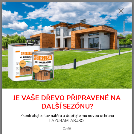
0
ks
+420 377 441 961
za
0,00 Kč
Menu
Hledat
Úvod
TERASY
Terasy THERMO
Thermo jasan Clip hladký
20x115x2100
Thermo jasan Clip hladký
20x115x2100
JE VAŠE DŘEVO PŘIPRAVENÉ NA
DALŠÍ SEZÓNU?
Zkontrolujte stav nátěru a dopřejte mu novou ochranu
LAZURAMI ASUSO!
Zavřít