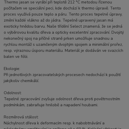
Thermo jasan se vyrábí při teplotě 212 °C metodou řízenou
počítačem ve speciální peci, kde dochází k thermo úpravě. Tento
proces využívá pouze teplo a páru. Tento proces tepelné úpravy,
změní každé vlákno až do jádra. Tepelně upravený jasan má
exoticky hnědou barvu. Naše třídění Select znamená, že se jedná
o výběrovou kvalitu dřeva a opticky excelentní zpracování. Dvojitý
nekonečný spoj na příčné straně prken umožňuje snadnou a
rychlou montáž s uzamčeným dvojitým spojem a minimální prořez,
resp. výraznou úsporu materiálu. Materiál je dodáván ve svazcích
balen ve fólii.
Ekologie:
Při jednotlivých zpracovatelských procesech nedochází k použití
jakýkoliv chemikálií.
Odolnost:
Tepelné zpracování zvyšuje odolnost dřeva proti povětrnostním
podmínkám, zabraňuje hnilobě a napadení houbami.
Rozměrová stálost:
Náchylnost dřeva k deformacím resp. k nabobtnávání a