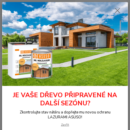
0
ks
+420 377 441 961
za
0,00 Kč
Menu
Hledat
Úvod
TERASY
Terasy THERMO
Thermo jasan Clip drážkovaný
20x140x800-2900 MIX napadajících délek
Thermo jasan Clip drážkovaný
20x140x800-2900 MIX
napadajících délek
JE VAŠE DŘEVO PŘIPRAVENÉ NA
DALŠÍ SEZÓNU?
Zkontrolujte stav nátěru a dopřejte mu novou ochranu
LAZURAMI ASUSO!
Zavřít