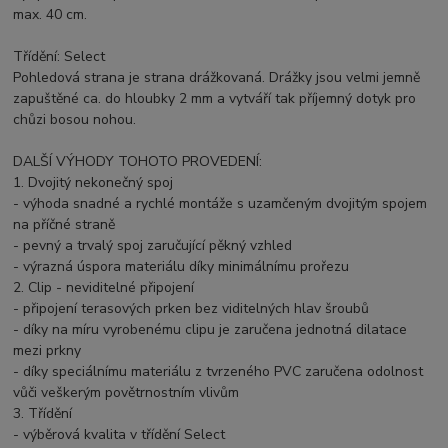
max. 40 cm.
Třídění: Select
Pohledová strana je strana drážkovaná. Drážky jsou velmi jemně
zapuštěné ca. do hloubky 2 mm a vytváří tak příjemný dotyk pro
chůzi bosou nohou.
DALŠÍ VÝHODY TOHOTO PROVEDENÍ:
1. Dvojitý nekonečný spoj
- výhoda snadné a rychlé montáže s uzamčeným dvojitým spojem
na příčné straně
- pevný a trvalý spoj zaručující pěkný vzhled
- výrazná úspora materiálu díky minimálnímu prořezu
2. Clip - neviditelné připojení
- připojení terasových prken bez viditelných hlav šroubů
- díky na míru vyrobenému clipu je zaručena jednotná dilatace
mezi prkny
- díky speciálnímu materiálu z tvrzeného PVC zaručena odolnost
vůči veškerým povětrnostním vlivům
3. Třídění
- výběrová kvalita v třídění Select