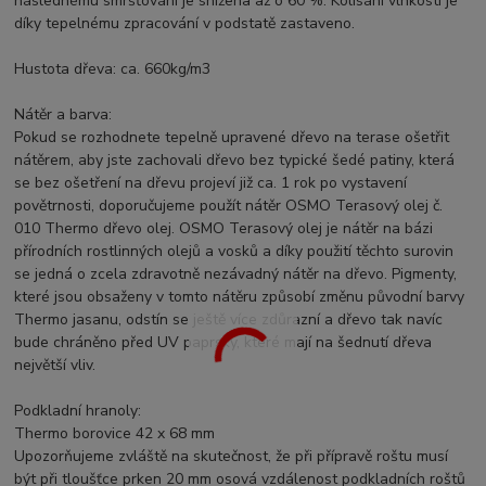
následnému smršťování je snížena až o 60 %. Kolísání vlhkosti je
díky tepelnému zpracování v podstatě zastaveno.
Hustota dřeva: ca. 660kg/m3
Nátěr a barva:
Pokud se rozhodnete tepelně upravené dřevo na terase ošetřit
nátěrem, aby jste zachovali dřevo bez typické šedé patiny, která
se bez ošetření na dřevu projeví již ca. 1 rok po vystavení
povětrnosti, doporučujeme použít nátěr OSMO Terasový olej č.
010 Thermo dřevo olej. OSMO Terasový olej je nátěr na bázi
přírodních rostlinných olejů a vosků a díky použití těchto surovin
se jedná o zcela zdravotně nezávadný nátěr na dřevo. Pigmenty,
které jsou obsaženy v tomto nátěru způsobí změnu původní barvy
Thermo jasanu, odstín se ještě více zdůrazní a dřevo tak navíc
bude chráněno před UV paprsky, které mají na šednutí dřeva
největší vliv.
Podkladní hranoly:
Thermo borovice 42 x 68 mm
Upozorňujeme zvláště na skutečnost, že při přípravě roštu musí
být při tloušťce prken 20 mm osová vzdálenost podkladních roštů