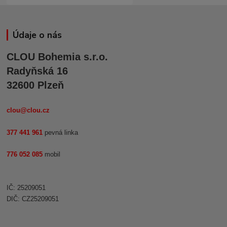
Údaje o nás
CLOU Bohemia s.r.o.
Radyňská 16
32600 Plzeň
clou@clou.cz
377 441 961
pevná linka
776 052 085
mobil
IČ: 25209051
DIČ: CZ25209051