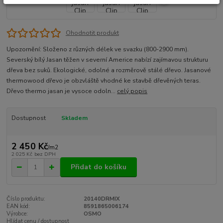
Ohodnotit produkt
Upozornění: Složeno z různých délek ve svazku (800-2900 mm).
Severský bílý Jasan těžen v severní Americe nabízí zajímavou strukturu
dřeva bez suků. Ekologické, odolné a rozměrově stálé dřevo. Jasanové
thermowood dřevo je obzvláště vhodné ke stavbě dřevěných teras.
Dřevo thermo jasan je vysoce odoln...
celý popis
Dostupnost
Skladem
2 450 Kč
/
m2
2 025 Kč
bez DPH
Přidat do košíku
Číslo produktu:
20140DRMIX
EAN kód:
8591865006174
Výrobce:
OSMO
Hlídat cenu / dostupnost