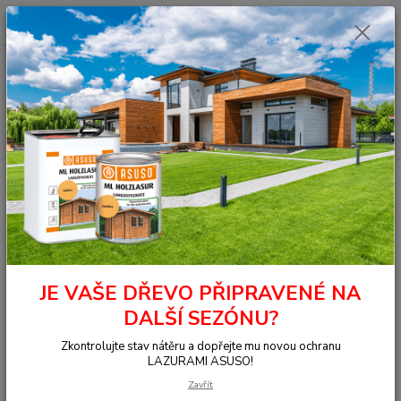
0
ks
+420 377 441 961
za
0,00 Kč
Menu
Hledat
Úvod
TERASY
Terasy THERMO
Thermo borovice Clip 26x118x3000
Thermo borovice Clip
26x118x3000
JE VAŠE DŘEVO PŘIPRAVENÉ NA
DALŠÍ SEZÓNU?
Zkontrolujte stav nátěru a dopřejte mu novou ochranu
LAZURAMI ASUSO!
Zavřít