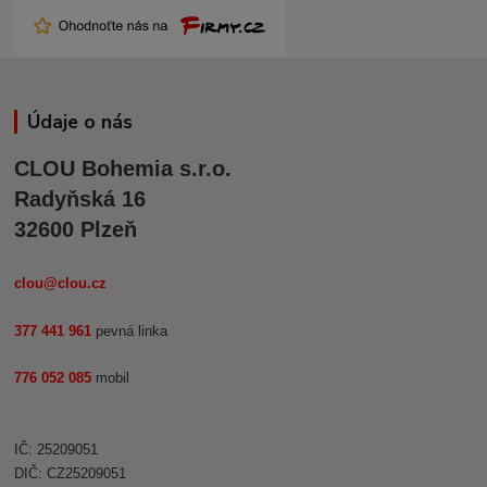
Údaje o nás
CLOU Bohemia s.r.o.
Radyňská 16
32600 Plzeň
clou@clou.cz
377 441 961
pevná linka
776 052 085
mobil
IČ: 25209051
DIČ: CZ25209051