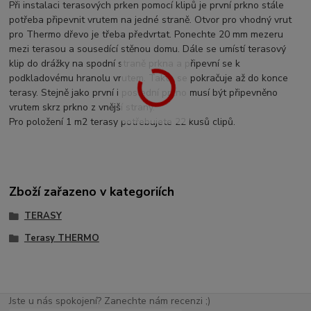
Při instalaci terasových prken pomocí klipů je první prkno stále
potřeba připevnit vrutem na jedné straně. Otvor pro vhodný vrut
pro Thermo dřevo je třeba předvrtat. Ponechte 20 mm mezeru
mezi terasou a sousedící stěnou domu. Dále se umístí terasový
klip do drážky na spodní straně prkna a připevní se k
podkladovému hranolu vrutem. Takto se pokračuje až do konce
terasy. Stejně jako první i poslední prkno musí být připevněno
vrutem skrz prkno z vnější strany.
Pro položení 1 m2 terasy potřebujete 22 kusů clipů.
Zboží zařazeno v kategoriích
TERASY
Terasy THERMO
Jste u nás spokojení? Zanechte nám recenzi ;)