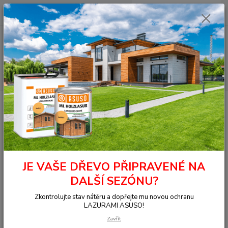
0
ks
+420 377 441 961
za
0,00 Kč
Menu
Hledat
Úvod
TERASY
Terasy TATAJUBA
Tatajuba hl/hl 21x145x5795
Tatajuba hl/hl 21x145x5795
JE VAŠE DŘEVO PŘIPRAVENÉ NA
DALŠÍ SEZÓNU?
Zkontrolujte stav nátěru a dopřejte mu novou ochranu
LAZURAMI ASUSO!
Zavřít