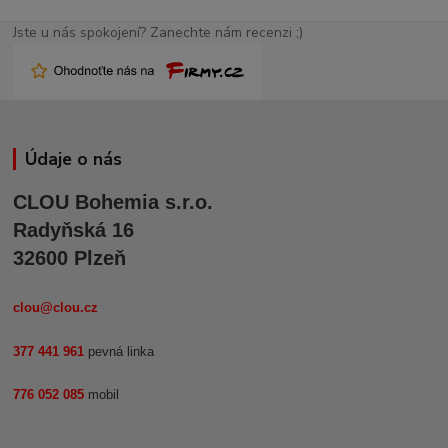
Jste u nás spokojení? Zanechte nám recenzi ;)
Údaje o nás
CLOU Bohemia s.r.o.
Radyňská 16
32600 Plzeň
clou@clou.cz
377 441 961
pevná linka
776 052 085
mobil