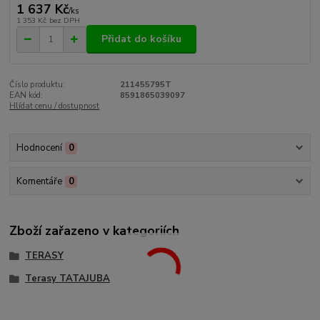
1 637 Kč
/
ks
1 353 Kč
bez DPH
Přidat do košíku
Číslo produktu:
211455795T
EAN kód:
8591865039097
Hlídat cenu / dostupnost
Hodnocení
0
Komentáře
0
Zboží zařazeno v kategoriích
TERASY
Terasy TATAJUBA