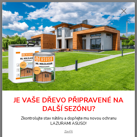
0
ks
+420 377 441 961
za
0,00 Kč
Menu
Hledat
Úvod
Překližka
Foliovaná překližka hladká
Acacia
STANDARD
hladká překližka Akácie 15x1250x2500
STANDARD hladká překližka
Akácie 15x1250x2500
JE VAŠE DŘEVO PŘIPRAVENÉ NA
DALŠÍ SEZÓNU?
Zkontrolujte stav nátěru a dopřejte mu novou ochranu
LAZURAMI ASUSO!
Zavřít