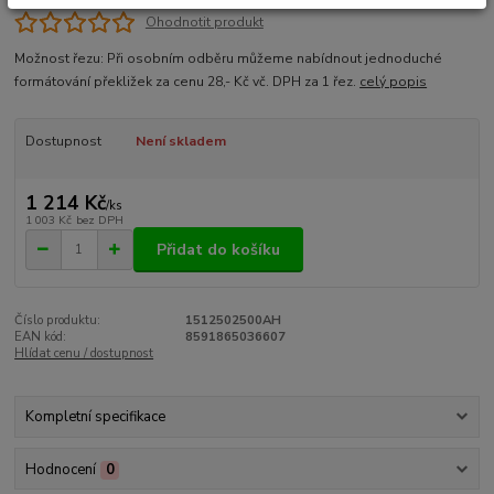
Ohodnotit produkt
Možnost řezu: Při osobním odběru můžeme nabídnout jednoduché
formátování překližek za cenu 28,- Kč vč. DPH za 1 řez.
celý popis
Dostupnost
Není skladem
1 214 Kč
/
ks
1 003 Kč
bez DPH
Přidat do košíku
Číslo produktu:
1512502500AH
EAN kód:
8591865036607
Hlídat cenu / dostupnost
Kompletní specifikace
Hodnocení
0