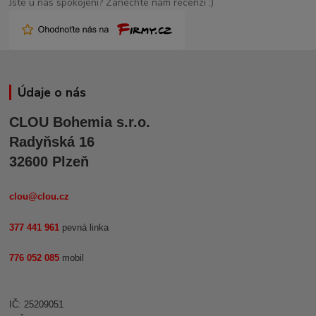
Jste u nás spokojení? Zanechte nám recenzi ;)
Údaje o nás
CLOU Bohemia s.r.o.
Radyňská 16
32600 Plzeň
clou@clou.cz
377 441 961
pevná linka
776 052 085
mobil
IČ: 25209051