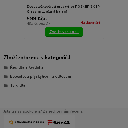
Dvousložková licí pryskyřice ROSNER 2K EP
Giessharz, různá balení
599 Kč
/
ks
Na objednání
495 Kč
bez DPH
Zvolit variantu
Zboží zařazeno v kategoriích
Ředidla a tvrdidla
Epoxidová pryskyřice na odlévání
Tvrdidla
Jste u nás spokojení? Zanechte nám recenzi ;)