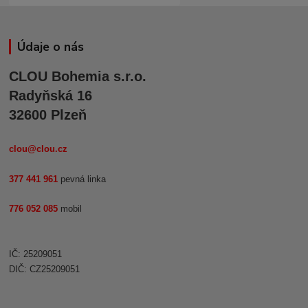
Údaje o nás
CLOU Bohemia s.r.o.
Radyňská 16
32600 Plzeň
clou@clou.cz
377 441 961
pevná linka
776 052 085
mobil
IČ: 25209051
DIČ: CZ25209051