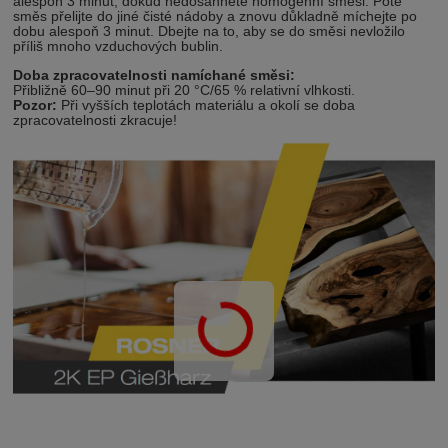
alespoň 3 minut, dokud nedosáhnete homogenní směsi. Poté
směs přelijte do jiné čisté nádoby a znovu důkladně míchejte po
dobu alespoň 3 minut. Dbejte na to, aby se do směsi nevložilo
příliš mnoho vzduchových bublin.
Doba zpracovatelnosti
namíchané
směsi
:
Přibližně 60–90 minut při 20 °C/65 % relativní vlhkosti.
Pozor:
Při vyšších teplotách materiálu a okolí se doba
zpracovatelnosti zkracuje!