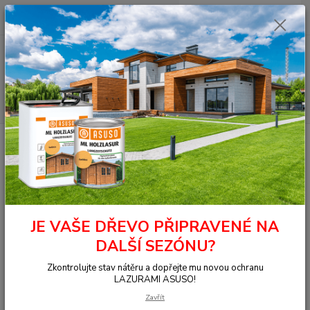
0
ks
+420 377 441 961
za
0,00 Kč
Menu
Hledat
Úvod
Tmel na dřevo
Epoxidová pryskyřice na odlévání
Rosner 2K EP
Härter zpomalovací tvrdidlo, 250 g
Rosner 2K EP Härter zpomalovací
tvrdidlo, 250 g
JE VAŠE DŘEVO PŘIPRAVENÉ NA
DALŠÍ SEZÓNU?
Zkontrolujte stav nátěru a dopřejte mu novou ochranu
LAZURAMI ASUSO!
Zavřít