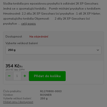
Složka tvrdidla pro epoxidovou pryskyřici k odlévání 2K EP Giessharz.
Jedná se o zpomalující tvrdidlo. Poměr míchání pryskyřice s tvrdidlem:
Hmotnostně: 2,2 dílu 2K EP Giessharz licí pryskyřice : 1 díl 2K EP Härter,
zpomalujícího tvrdidla Objemově: 2 díly 2K EP Giessharz licí
pryskyřice :...
celý popis
Dostupnost
Na objednání
Vyberte velikost balení
354 Kč
/
ks
293 Kč
bez DPH
Přidat do košíku
Číslo produktu:
R1270800-0003
Výrobce:
ROSNER
Vyberte velikost balení:
250 g
Hlídat cenu / dostupnost