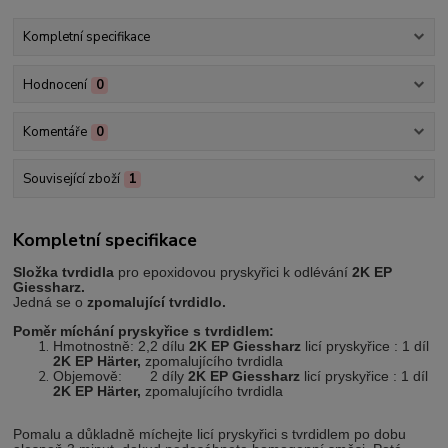
Kompletní specifikace
Hodnocení
0
Komentáře
0
Související zboží
1
Kompletní specifikace
S
ložka tvrdidla
pro epoxidovou pryskyřici k odlévání
2K EP
Giessharz.
Jedná se o
zpomalující tvrdidlo.
Poměr míchání pryskyřice s tvrdidlem:
Hmotnostně: 2,2 dílu
2K EP
Giessharz
l
icí pryskyřice : 1 díl
2K EP Härter,
zpomalujícího tvrdidla
Objemově: 2 díly
2K EP
Giessharz
licí pryskyřice : 1 díl
2K EP Härter,
zpomalujícího tvrdidla
Pomalu a důkladně míchejte licí pryskyřici s tvrdidlem po dobu