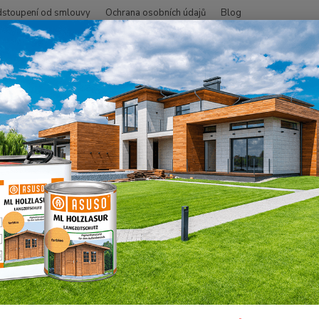
stoupení od smlouvy
Ochrana osobních údajů
Blog
Hledat
+420
SMO - přírodní oleje
Nářadí a stroje originální
Pad zelený 24x150
 zelený 24x150mm
Dos
96
79 