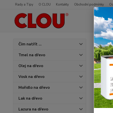
Rady a Tipy
O CLOU
Kontakty
Obchodní podmínky
Od
Úvod
O
Čím natřít ...
Pad
Tmel na dřevo
Olej na dřevo
Vosk na dřevo
Mořidlo na dřevo
Lak na dřevo
Lazura na dřevo