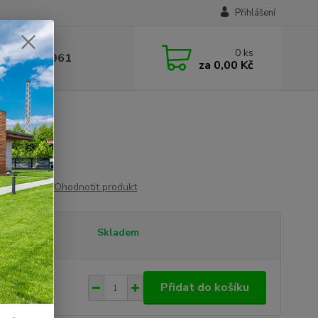
Přihlášení
0
ks
 377 441 961
za
0,00 Kč
mm
Ohodnotit produkt
tupnost
Skladem
 Kč
/
ks
Přidat do košíku
Kč
bez DPH