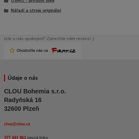
OSMO - přírodní oleje
Nářadí a stroje originální
Jste u nás spokojení? Zanechte nám recenzi ;)
Údaje o nás
CLOU Bohemia s.r.o.
Radyňská 16
32600 Plzeň
clou@clou.cz
377 441 961
pevná linka