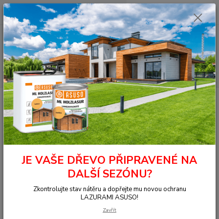
0
ks
+420 377 441 961
za
0,00 Kč
Menu
Hledat
Úvod
OSMO - přírodní oleje
Nářadí a stroje originální
Pad bílý průměr
24x330mm
Pad bílý průměr 24x330mm
JE VAŠE DŘEVO PŘIPRAVENÉ NA
DALŠÍ SEZÓNU?
Zkontrolujte stav nátěru a dopřejte mu novou ochranu
LAZURAMI ASUSO!
Zavřít
Ohodnotit produkt