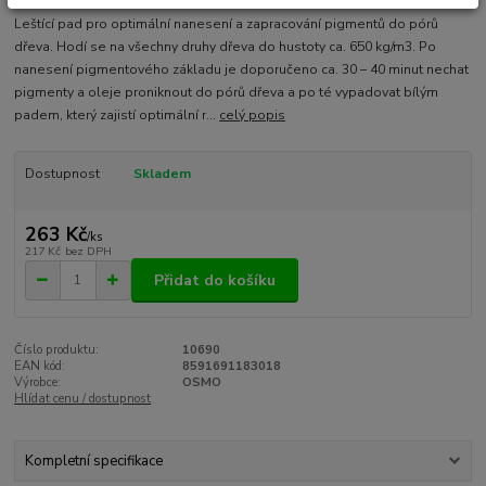
Leštící pad pro optimální nanesení a zapracování pigmentů do pórů
dřeva. Hodí se na všechny druhy dřeva do hustoty ca. 650 kg/m3. Po
nanesení pigmentového základu je doporučeno ca. 30 – 40 minut nechat
pigmenty a oleje proniknout do pórů dřeva a po té vypadovat bílým
padem, který zajistí optimální r...
celý popis
Dostupnost
Skladem
263 Kč
/
ks
217 Kč
bez DPH
Přidat do košíku
Číslo produktu:
10690
EAN kód:
8591691183018
Výrobce:
OSMO
Hlídat cenu / dostupnost
Kompletní specifikace