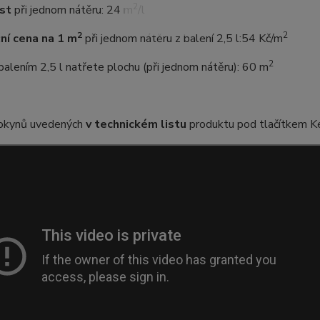
2
st
při jednom nátěru:
24 m
/l
2
2
ní cena na 1 m
při jednom nátěru z balení 2,5 l
:
54 Kč/m
2
balením 2,5 l natřete plochu (při jednom nátěru):
60 m
okynů uvedených
v technickém listu
produktu pod tlačítkem Ke