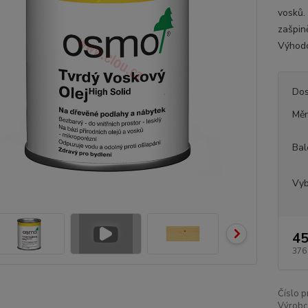
vosků.
zašpin
Výhodo
Dos
Měr
Bal
Vyb
45
376
Číslo p
Výrobc