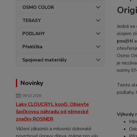
OSMO COLOR
Orig
TERASY
Jedná se
olejem z
PODLAHY
použití
a
Překližka
otevřeným
Osmo Orig
Spojovací materiály
je nezáva
normy EN
Novinky
Tento ol
podlahy, 
09.03.2026
Laky CLOUCRYL končí. Objevte
špičkovou náhradu od německé
Výhody n
značky ROSNER
Mim
Vážení zákazníci a milovníci dokonalé
Odo
povrchové úpravy dřeva, máme pro vás
Při