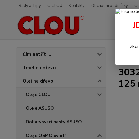
Rady a Tipy
O CLOU
Kontakty
Obchodní podmínky
Od
J
Zkon
Úvod
O
Čím natřít ...
ml
Tmel na dřevo
3032
125 
Olej na dřevo
Oleje CLOU
Oleje ASUSO
Dobarvovací pasty ASUSO
Oleje OSMO uvnitř