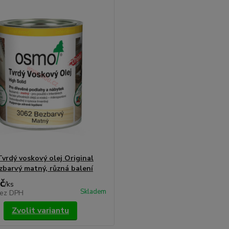
rdý voskový olej Original
zbarvý matný, různá balení
č
/
ks
Skladem
ez DPH
Zvolit variantu