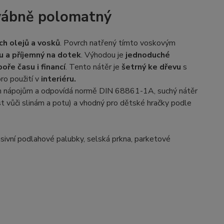
dvábně polomatný
ích olejů a vosků
. Povrch natřený tímto voskovým
u a příjemný na dotek
. Výhodou je
jednoduché
oře času i financí
. Tento nátěr je
šetrný ke dřevu
s
ro použití v
interiéru.
kým nápojům a odpovídá normě DIN 68861-1A, suchý nátěr
ost vůči slinám a potu) a vhodný pro dětské hračky podle
ivní podlahové palubky, selská prkna, parketové