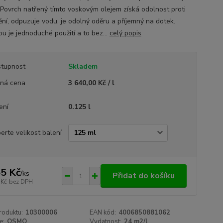
 Povrch natřený tímto voskovým olejem získá odolnost proti
ění, odpuzuje vodu, je odolný oděru a příjemný na dotek.
u je jednoduché použití a to bez...
celý popis
tupnost
Skladem
ná cena
3 640,00 Kč / l
ení
0.125 l
erte velikost balení
5 Kč
/
ks
Přidat do košíku
 Kč
bez DPH
roduktu:
10300006
EAN kód:
4006850881062
e:
OSMO
Vydatnost:
24 m2/l