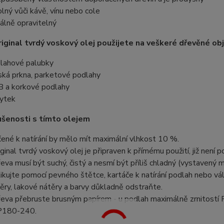
lný vůči kávě, vínu nebo cole
álně opravitelný
ginal tvrdý voskov
ý olej použijete na veškeré dřevěné obj
lahové palubky
ská prkna, parketové podlahy
 a korkové podlahy
ytek
šenosti s tímto olejem
ené k natírání by mělo mít maximální vlhkost 10 %.
inal tvrdý voskový olej je připraven k přímému použití, již není p
eva musí být suchý, čistý a nesmí být příliš chladný (vystavený m
ikujte pomocí pevného štětce, kartáče k natírání podlah nebo vá
ěry, lakové nátěry a barvy důkladně odstraňte.
eva přebruste brusným papírem - u podlah maximálně zrnitostí P
 P180-240.