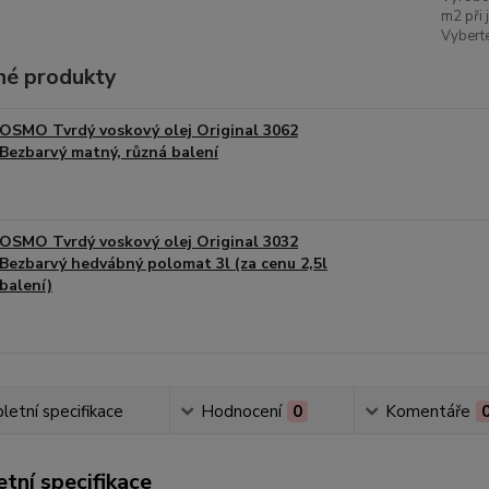
m2 při 
Vyberte
é produkty
OSMO Tvrdý voskový olej Original 3062
Bezbarvý matný, různá balení
OSMO Tvrdý voskový olej Original 3032
Bezbarvý hedvábný polomat 3l (za cenu 2,5l
balení)
etní specifikace
Hodnocení
0
Komentáře
tní specifikace