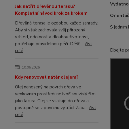
Vydatno
Jak natřít dřevěnou terasu?
Kompletní návod krok za krokem
Orientač
Dřevěná terasa je ozdobou každé zahrady.
S jedním 
Aby si však zachovala svůj přirozený
vzhled, odolnost a dlouhou životnost,
potřebuje pravidelnou péči. Déšť, ...
číst
Dbejte p
celé
10.06.2026
Kdy renovovat nátěr olejem?
Olej nanesený na povrch dřeva ve
venkovním prostředí netvoří souvislý film
jako lazura. Olej se vsakuje do dřeva a
postupně se z povrchu vytrácí. Zaba...
číst
celé