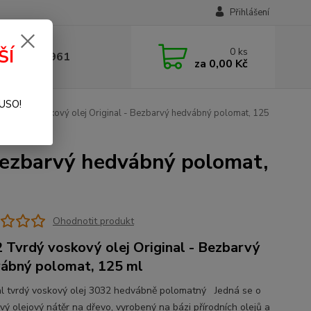
Přihlášení
0
ks
ŠÍ
 377 441 961
za
0,00 Kč
SUSO!
 Tvrdý voskový olej Original - Bezbarvý hedvábný polomat, 125
 Bezbarvý hedvábný polomat,
Ohodnotit produkt
 Tvrdý voskový olej Original - Bezbarvý
ábný polomat, 125 ml
al tvrdý voskový olej 3032 hedvábně polomatný Jedná se o
vý olejový nátěr na dřevo, vyrobený na bázi přírodních olejů a