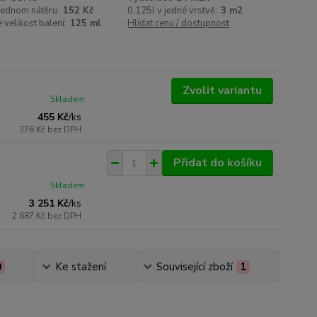
jednom nátěru:
152 Kč
0,125l v jedné vrstvě:
3 m2
 velikost balení:
125 ml
Hlídat cenu / dostupnost
Zvolit variantu
Skladem
455 Kč
/
ks
376 Kč
bez DPH
Přidat do košíku
Skladem
3 251 Kč
/
ks
2 687 Kč
bez DPH
0
Ke stažení
Související zboží
1