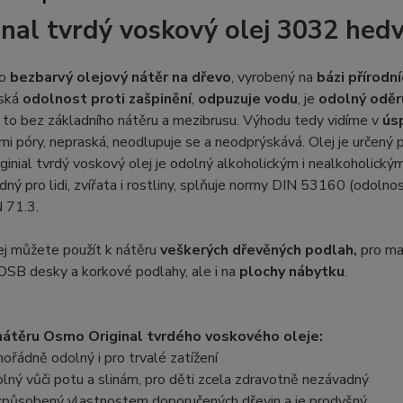
inal tvrdý voskový olej 3032 he
 o
bezbarvý olejový nátěr na dřevo
, vyrobený na
bázi přírodn
íská
odolnost proti zašpinění
,
odpuzuje vodu
, je
odolný oděr
 to bez základního nátěru a mezibrusu. Výhodu tedy vidíme v
úsp
i póry, nepraská, neodlupuje se a neodprýskává. Olej je určený p
inial tvrdý voskový olej je odolný alkoholickým i nealkoholic
dný pro lidi, zvířata i rostliny, splňuje normy DIN 53160 (odoln
 71.3.
ej můžete použít k nátěru
veškerých dřevěných podlah,
pro mas
OSB desky a korkové podlahy, ale i na
plochy nábytku
.
átěru Osmo Original tvrdého voskového oleje:
ořádně odolný i pro trvalé zatížení
lný vůči potu a slinám, pro děti zcela zdravotně nezávadný
způsobený vlastnostem doporučených dřevin a je prodyšný