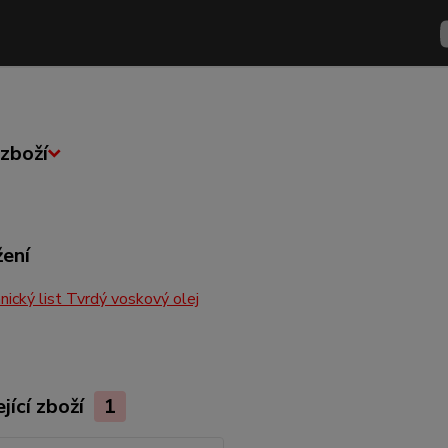
zboží
žení
ický list Tvrdý voskový olej
jící zboží
1