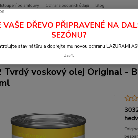
stoupení od smlouvy
Ochrana osobních údajů
Blog
E VAŠE DŘEVO PŘIPRAVENÉ NA DAL
Hledat
+420
SEZÓNU?
trolujte stav nátěru a dopřejte mu novou ochranu LAZURAMI A
lej na dřevo
Oleje OSMO uvnitř
Nábytek, podlahy a schody
3032
Zavřít
 Tvrdý voskový olej Original -
ml
3032
hedv
Origin
bezbar