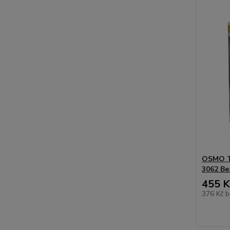
OSMO Tv
3062 Be
455 K
376 Kč
b