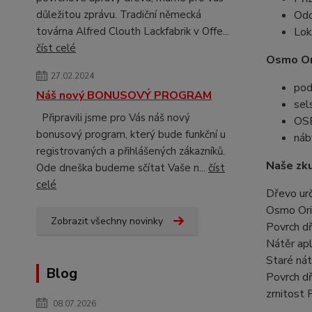
důležitou zprávu. Tradiční německá
Odo
továrna Alfred Clouth Lackfabrik v Offe...
Lok
číst celé
Osmo Ori
27.02.2024
pod
Náš nový BONUSOVÝ PROGRAM
sel
Připravili jsme pro Vás náš nový
OSB
bonusový program, který bude funkční u
náb
registrovaných a přihlášených zákazníků.
Naše zku
Ode dneška budeme sčítat Vaše n...
číst
celé
Dřevo urč
Osmo Orig
Zobrazit všechny novinky
Povrch dř
Nátěr apl
Staré nát
Blog
Povrch dř
zrnitost
08.07.2026