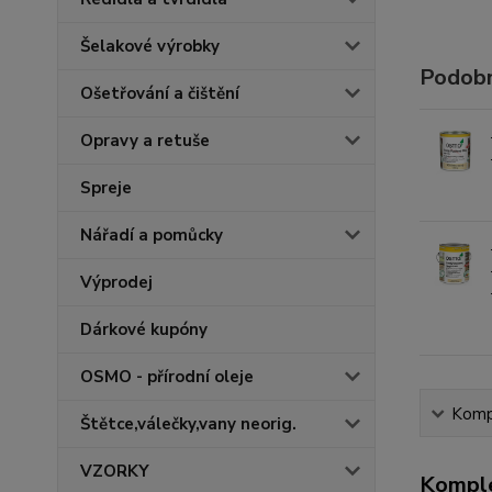
Šelakové výrobky
Podobn
Ošetřování a čištění
Opravy a retuše
Spreje
Nářadí a pomůcky
Výprodej
Dárkové kupóny
OSMO - přírodní oleje
Kompl
Štětce,válečky,vany neorig.
VZORKY
Komple