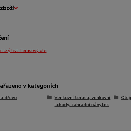
zboží
žení
ický list Terasový olej
zařazeno v kategoriích
na dřevo
Venkovní terasa, venkovní
Ole
schody, zahradní nábytek