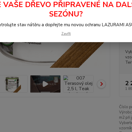
E VAŠE DŘEVO PŘIPRAVENÉ NA DAL
SEZÓNU?
Dos
trolujte stav nátěru a dopřejte mu novou ochranu LAZURAMI A
Měr
Zavřít
Bal
Vyb
vzo
Ter
2 
1 8
Číslo p
Výrobc
m2 při 
Vyberte
vzorní