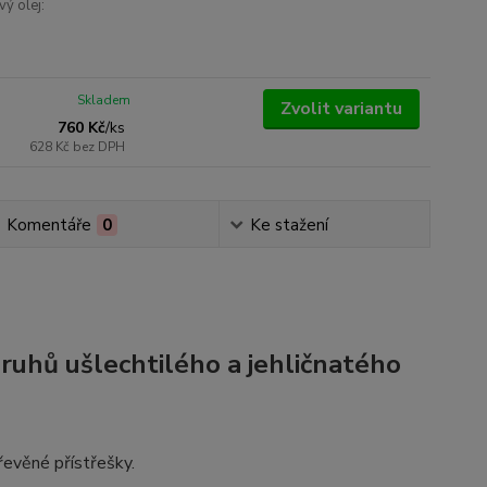
ý olej:
Skladem
Zvolit variantu
760 Kč
/
ks
628 Kč
bez DPH
Komentáře
0
Ke stažení
ruhů ušlechtilého a jehličnatého
řevěné přístřešky.