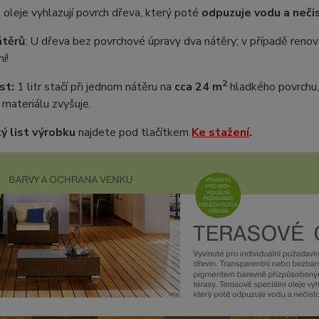
oleje vyhlazují povrch dřeva, který poté
odpuzuje vodu a neči
átěrů
: U dřeva bez povrchové úpravy dva nátěry; v případě renova
í!
2
st:
1 litr stačí při jednom nátěru na
cca 24 m
hladkého povrchu,
materiálu zvyšuje.
ý list výrobku
najdete pod tlačítkem
Ke stažení
.