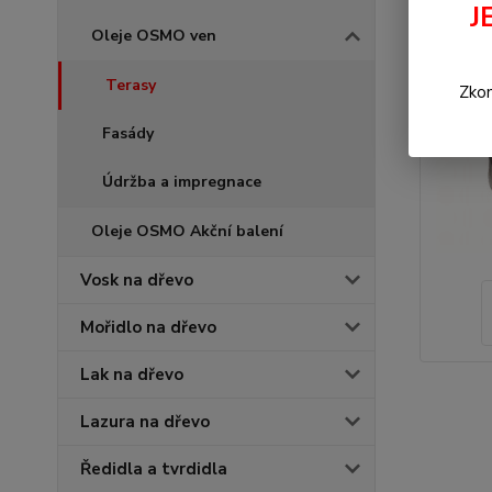
J
Oleje OSMO ven
Terasy
Zkon
Fasády
Údržba a impregnace
Oleje OSMO Akční balení
Vosk na dřevo
Mořidlo na dřevo
Lak na dřevo
Lazura na dřevo
Ředidla a tvrdidla