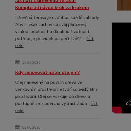
Jak natřít dřevěnou terasu?
Kompletní návod krok za krokem
Dřevěná terasa je ozdobou každé zahrady.
Aby si však zachovala svůj přirozený
vzhled, odolnost a dlouhou životnost,
potřebuje pravidelnou péči. Déšť, ...
číst
celé
10.06.2026
Kdy renovovat nátěr olejem?
Olej nanesený na povrch dřeva ve
venkovním prostředí netvoří souvislý film
jako lazura. Olej se vsakuje do dřeva a
postupně se z povrchu vytrácí. Zaba...
číst
celé
09.06.2026