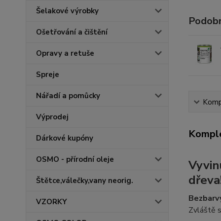
Šelakové výrobky
Podobn
Ošetřování a čištění
Opravy a retuše
Spreje
Nářadí a pomůcky
Kompl
Výprodej
Komple
Dárkové kupóny
OSMO - přírodní oleje
Vyvin
dřeva
Štětce,válečky,vany neorig.
Bezbarv
VZORKY
Zvláště s