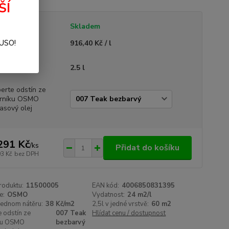
ŠÍ
tupnost
Skladem
SUSO!
ná cena
916,40 Kč / l
ení
2.5 l
erte odstín ze
rníku OSMO
asový olej
291 Kč
/
ks
Přidat do košíku
93 Kč
bez DPH
roduktu:
11500005
EAN kód:
4006850831395
e:
OSMO
Vydatnost:
24 m2/l
jednom nátěru:
38 Kč/m2
2,5l v jedné vrstvě:
60 m2
 odstín ze
007 Teak
Hlídat cenu / dostupnost
ku OSMO
bezbarvý