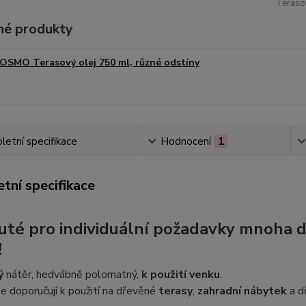
Terasov
é produkty
OSMO Terasový olej 750 ml, různé odstíny
etní specifikace
Hodnocení
1
tní specifikace
uté pro individuální požadavky mnoha d
!
ý
nátěr, hedvábně polomatný,
k použití venku
.
e doporučují k použití na dřevěné
terasy
,
zahradní nábytek
a d