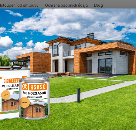
stoupení od smlouvy
Ochrana osobních údajů
Blog
Hledat
+420
lej na dřevo
Oleje OSMO ven
Terasy
007 Terasový olej 2,5 l, 
Terasový olej 2,5 l, Teak bezbar
007 
Vyvinu
jehlič
venku.
nábyte
který 