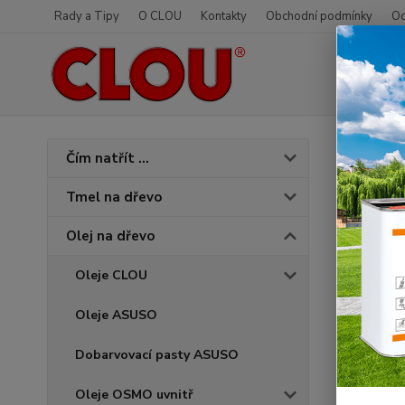
Rady a Tipy
O CLOU
Kontakty
Obchodní podmínky
Od
Úvod
O
Čím natřít ...
007 
Tmel na dřevo
Olej na dřevo
Oleje CLOU
Oleje ASUSO
Dobarvovací pasty ASUSO
Oleje OSMO uvnitř