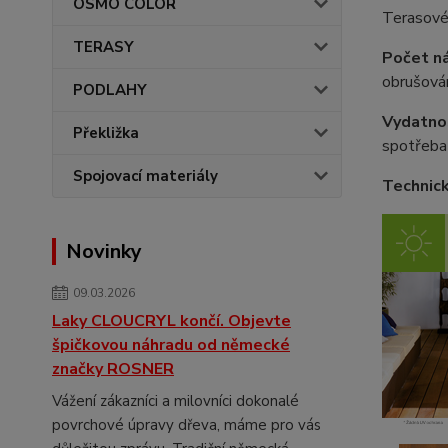
OSMO COLOR
Terasové 
TERASY
Počet n
obrušován
PODLAHY
Vydatno
Překližka
spotřeba 
Spojovací materiály
Technick
Novinky
09.03.2026
Laky CLOUCRYL končí. Objevte
špičkovou náhradu od německé
značky ROSNER
Vážení zákazníci a milovníci dokonalé
povrchové úpravy dřeva, máme pro vás