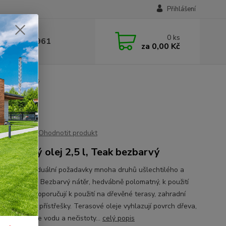
Přihlášení
0
ks
 377 441 961
za
0,00 Kč
Teak bezbarvý
vý
Ohodnotit produkt
Terasový olej 2,5 l, Teak bezbarvý
té pro individuální požadavky mnoha druhů ušlechtilého a
natého dřeva! Bezbarvý nátěr, hedvábně polomatný, k použití
Zvláště se doporučují k použití na dřevěné terasy, zahradní
k a dřevěné přístřešky. Terasové oleje vyhlazují povrch dřeva,
poté odpuzuje vodu a nečistoty...
celý popis