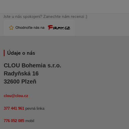
Jste u nás spokojení? Zanechte nám recenzi ;)
Údaje o nás
CLOU Bohemia s.r.o.
Radyňská 16
32600 Plzeň
clou@clou.cz
377 441 961
pevná linka
776 052 085
mobil