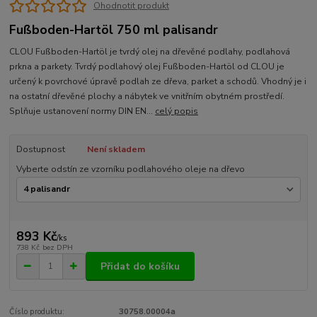
Ohodnotit produkt
Fußboden-Hartöl 750 ml palisandr
CLOU Fußboden-Hartöl je tvrdý olej na dřevěné podlahy, podlahová
prkna a parkety. Tvrdý podlahový olej Fußboden-Hartöl od CLOU je
určený k povrchové úpravě podlah ze dřeva, parket a schodů. Vhodný je i
na ostatní dřevěné plochy a nábytek ve vnitřním obytném prostředí.
Splňuje ustanovení normy DIN EN...
celý popis
Dostupnost
Není skladem
Vyberte odstín ze vzorníku podlahového oleje na dřevo
893 Kč
/
ks
738 Kč
bez DPH
Přidat do košíku
Číslo produktu:
30758.00004a