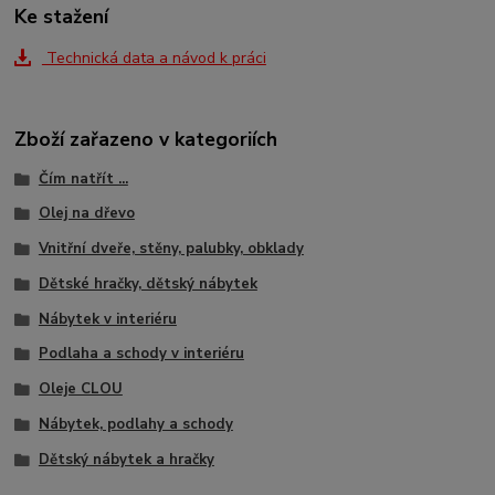
Ke stažení
Technická data a návod k práci
Zboží zařazeno v kategoriích
Čím natřít ...
Olej na dřevo
Vnitřní dveře, stěny, palubky, obklady
Dětské hračky, dětský nábytek
Nábytek v interiéru
Podlaha a schody v interiéru
Oleje CLOU
Nábytek, podlahy a schody
Dětský nábytek a hračky