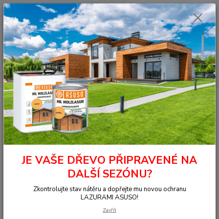
0
ks
+420 377 441 961
za
0,00 Kč
Menu
Hledat
Úvod
Olej na dřevo
Oleje CLOU
Nábytek, podlahy a schody
Fußboden-Hartöl tvrdý podlahový olej na dřevo 750 ml, palisandr
Fußboden-Hartöl tvrdý
podlahový olej na dřevo 750 ml,
palisandr
JE VAŠE DŘEVO PŘIPRAVENÉ NA
DALŠÍ SEZÓNU?
Novinka
Zkontrolujte stav nátěru a dopřejte mu novou ochranu
LAZURAMI ASUSO!
Zavřít