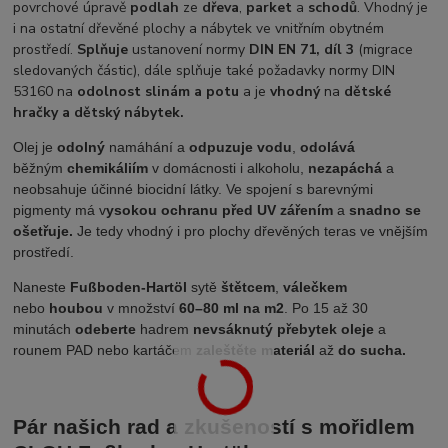
povrchové úpravě
podlah
ze
dřeva
,
parket
a
schodů
. Vhodný je
i na ostatní dřevěné plochy a nábytek ve vnitřním obytném
prostředí.
S
plňuje
ustanovení normy
DIN EN 71, díl 3
(migrace
sledovaných částic), dále splňuje také požadavky normy DIN
53160 na
odolnost slinám a potu
a je
vhodný
na
dětské
hračky a dětský nábytek.
Olej je
odolný
namáhání a
odpuzuje vodu
,
odolává
běžným
chemikáliím
v domácnosti i alkoholu,
nezapáchá
a
neobsahuje účinné biocidní látky. Ve spojení s barevnými
pigmenty má v
ysokou ochranu před UV zářením
a
snadno se
ošetřuje.
Je tedy vhodný i pro plochy dřevěných teras ve vnějším
prostředí.
Naneste
Fußboden-Hartöl
sytě
štětcem
,
válečkem
nebo
houbou
v množství
60–80 ml na m2
. Po 15 až 30
minutách
odeberte
hadrem
nevsáknutý přebytek oleje
a
rounem PAD nebo kartáčem
zaleštěte materiál
až
do sucha.
Pár našich rad a zkušeností s mořidlem