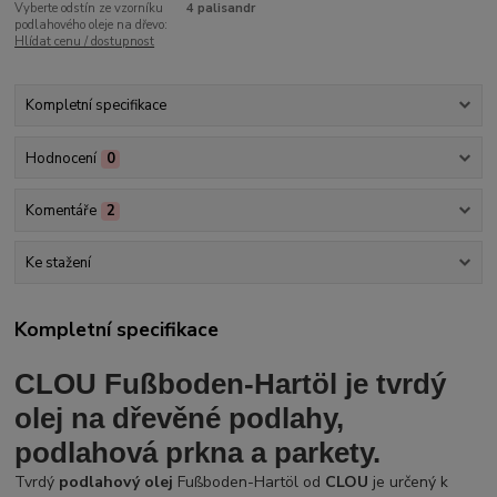
Vyberte odstín ze vzorníku
4 palisandr
podlahového oleje na dřevo:
Hlídat cenu / dostupnost
Kompletní specifikace
Hodnocení
0
Komentáře
2
Ke stažení
Kompletní specifikace
CLOU Fußboden-Hartöl je tvrdý
olej na dřevěné podlahy,
podlahová prkna a parkety.
Tvrdý
podlahový olej
Fußboden-Hartöl od
CLOU
je určený k