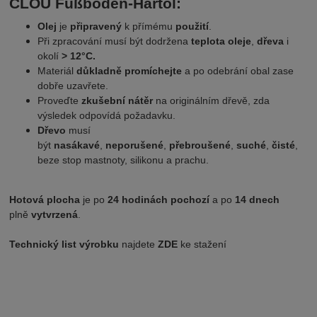
CLOU Fußboden-Hartöl:
Olej
je
připravený
k přímému
použití
.
Při zpracování musí být dodržena
teplota oleje
,
dřeva
i
okolí
> 12°C.
Materiál
důkladně promíchejte
a po odebrání obal zase
dobře uzavřete.
Proveďte
zkušební nátěr
na originálním dřevě, zda
výsledek odpovídá požadavku.
Dřevo
musí
být
nasákavé
,
neporušené
,
přebroušené
,
suché
,
čisté
,
beze stop mastnoty, silikonu a prachu.
Hotová plocha
je po
24 hodinách pochozí
a po
14 dnech
plně
vytvrzená
.
Technický list výrobku
najdete
ZDE
ke stažení