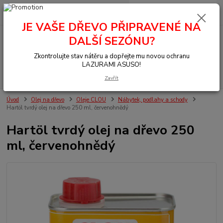
0
ks
+420 377 441 961
za
0,00 Kč
JE VAŠE DŘEVO PŘIPRAVENÉ NA
DALŠÍ SEZÓNU?
Menu
Zkontrolujte stav nátěru a dopřejte mu novou ochranu
LAZURAMI ASUSO!
Hledat
Zavřít
Úvod
Olej na dřevo
Oleje CLOU
Nábytek, podlahy a schody
Hartöl tvrdý olej na dřevo 250 ml, červenohnědý
Hartöl tvrdý olej na dřevo 250
ml, červenohnědý