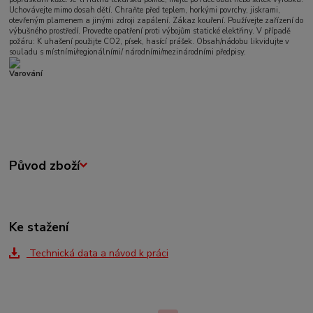
Uchovávejte mimo dosah dětí. Chraňte před teplem, horkými povrchy, jiskrami,
otevřeným plamenem a jinými zdroji zapálení. Zákaz kouření. Používejte zařízení do
výbušného prostředí. Provedte opatření proti výbojům statické elektřiny. V případě
požáru: K uhašení použijte CO2, písek, hasící prášek. Obsah/nádobu likvidujte v
souladu s místními/regionálními/ národními/mezinárodními předpisy.
Varování
Původ zboží
Ke stažení
Technická data a návod k práci