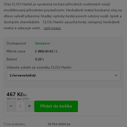
Olej CLOU Hartöl je vyrobený na bázi přírodních rostlinných olejů
modifikovaný přírodními pryskyřicemi. Hedvábně matný bezbarvý olej na
dřevo vytváří příjemný, hladký, opticky hezký povrch odolný vodě, špíně a
domácím chemikáliím. CLOU Hartöl zasychá tvrdý, nelepivý, hedvábně
matný a vykazuje velm...
celý popis
Dostupnost
Skladem
Měrná cena
1 868,00 Kč / l
Balení
0.25 l
Vyberte odstín ze vzorníku CLOU Hartöl
467 Kč
/
ks
386 Kč
bez DPH
Přidat do košíku
Číslo produktu:
30754.00002a