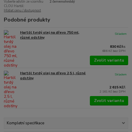
Vyberte odstín ze vzorníku
2 červenohnědý
CLOU Hartöl:
Hlídat cenu / dostupnost
Podobné produkty
Hartöl tvrdý olej na dřevo 750 ml,
Skladem
různé odstíny
830 Kč
/
ks
686 Kč
bez DPH
Zvolit variantu
Hartöl tvrdý olej na dřevo 2,5 l, různé
Skladem
odstíny
2 615 Kč
/
l
2 161 Kč
bez DPH
Zvolit variantu
Kompletní specifikace