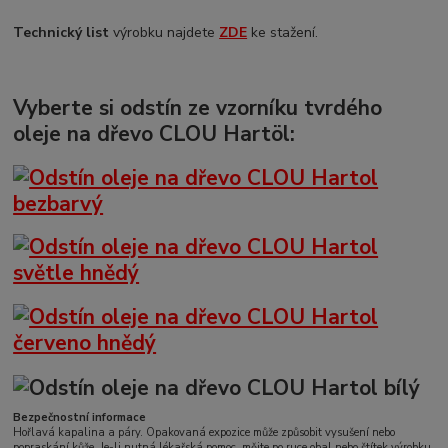
Technický list
výrobku najdete
ZDE
ke stažení.
Vyberte si odstín ze vzorníku tvrdého
oleje na dřevo CLOU Hartöl:
Bezpečnostní informace
Hořlavá kapalina a páry. Opakovaná expozice může způsobit vysušení nebo
popraskání kůže. Je-li nutná lékařská pomoc, mějte po ruce obal nebo štítek výrobku.