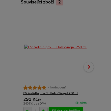
Související zboží
2
TOP produkt
Hartöl tvrdý
4 hodnocení
odstíny
EV ředidlo pro EL Holz-Siegel 250 ml
291 Kč
830 Kč
/
ks
/
ks
Skladem
240 Kč
bez DPH
686 Kč
bez 
Přidat do košíku