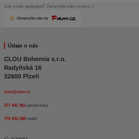
Jste u nás spokojení? Zanechte nám recenzi ;)
Údaje o nás
CLOU Bohemia s.r.o.
Radyňská 16
32600 Plzeň
clou@clou.cz
377 441 961
pevná linka
776 052 085
mobil