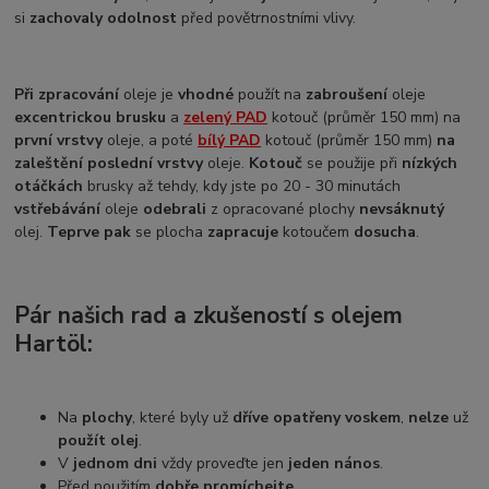
si
zachovaly odolnost
před povětrnostními vlivy.
Při zpracování
oleje je
vhodné
použít na
zabroušení
oleje
excentrickou brusku
a
zelený PAD
kotouč (průměr 150 mm) na
první vrstvy
oleje, a poté
bílý PAD
kotouč (průměr 150 mm)
na
zaleštění poslední vrstvy
oleje.
Kotouč
se použije při
nízkých
otáčkách
brusky až tehdy, kdy jste po 20 - 30 minutách
vstřebávání
oleje
odebrali
z opracované plochy
nevsáknutý
olej.
Teprve pak
se plocha
zapracuje
kotoučem
dosucha
.
Pár našich rad a zkušeností s olejem
Hartöl:
Na
plochy
, které byly už
dříve opatřeny voskem
,
nelze
už
použít olej
.
V
jednom dni
vždy proveďte jen
jeden nános
.
Před použitím
dobře promíchejte
.