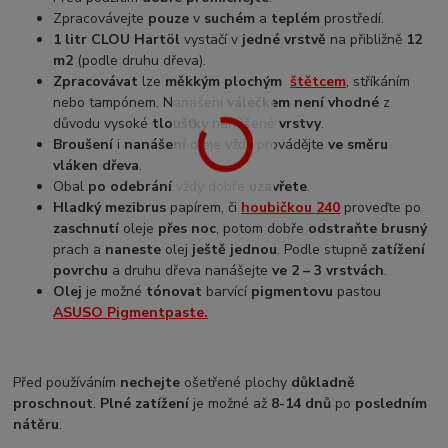
Zpracovávejte
pouze
v
suchém
a
teplém
prostředí.
1 litr CLOU Hartöl
vystačí v
jedné vrstvě
na přibližně
12
m2
(podle druhu dřeva).
Zpracovávat
lze
měkkým plochým
štětcem
, stříkáním
nebo tampónem. Nanášení
válečkem není vhodné
z
důvodu vysoké
tloušťky
nanášené
vrstvy
.
Broušení
i
nanášení
oleje vždy provádějte
ve směru
vláken dřeva
.
Obal
po odebrání
vždy dobře
uzavřete
.
Hladký mezibrus
papírem, či
houbičkou 240
proveďte po
zaschnutí
oleje
přes noc
, potom dobře
odstraňte brusný
prach a
naneste
olej
ještě jednou
. Podle stupně
zatížení
povrchu
a druhu dřeva nanášejte
ve 2 – 3 vrstvách
.
Olej
je možné
tónovat
barvící
pigmentovu
pastou
ASUSO Pigmentpaste.
Před používáním
nechejte
ošetřené plochy
důkladně
proschnout
.
Plné zatížení
je možné až
8-14 dnů
po
posledním
nátěru
.