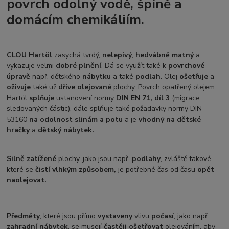
povrch odolný vodě, špíně a
domácím chemikáliím.
CLOU Hartöl
zasychá tvrdý,
nelepivý
,
hedvábně matný
a
vykazuje velmi
dobré plnění
. Dá se využít také k
povrchové
úpravě
např. dětského
nábytku
a také
podlah
. Olej
o
šetřuje
a
oživuje
také už
dříve olejované
plochy. Povrch opatřený olejem
Hartöl
splňuje
ustanovení normy
DIN EN 71, díl 3
(migrace
sledovaných částic), dále splňuje také požadavky normy DIN
53160
na odolnost slinám a potu
a je
vhodný na dětské
hračky
a
dětský nábytek.
Silně zatížené
plochy, jako jsou např.
podlahy
, zvláště takové,
které se
čistí vlhkým způsobem,
je potřebné čas od času
opět
naolejovat.
Předměty
, které jsou přímo
vystaveny
vlivu
počasí
, jako např.
zahradní nábytek
, se musejí
častěji ošetřovat
olejováním, aby