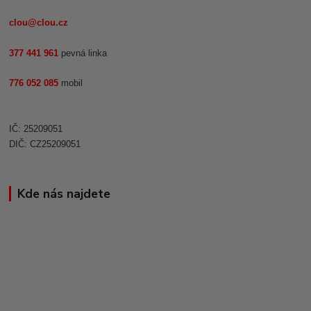
clou@clou.cz
377 441 961
pevná linka
776 052 085
mobil
IČ: 25209051
DIČ: CZ25209051
Kde nás najdete