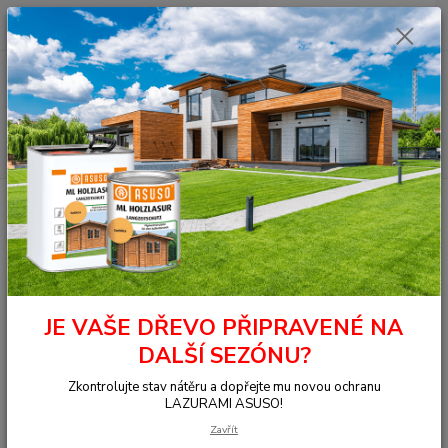
0
ks
+420 377 441 961
za
0,00 Kč
Menu
Hledat
Úvod
Nářadí a pomůcky
Válečky a rouna
Mřížka stírací easy CLEAN
27x30
Mřížka stírací easy CLEAN 27x30
JE VAŠE DŘEVO PŘIPRAVENÉ NA
DALŠÍ SEZÓNU?
Zkontrolujte stav nátěru a dopřejte mu novou ochranu
LAZURAMI ASUSO!
Zavřít