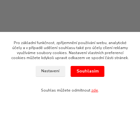
Pro základní funkčnost, zpříjemnění používání webu, analytické
účely a v případě udělení souhlasu také pro účely cílení reklamy
využíváme soubory cookies. Nastavení vlastních preferencí
cookies můžete kdykoli upravit odkazem ve spodní části stránek.
Souhlasím
Nastavení
Souhlas můžete odmítnout
zde
.
2021 CLOU Bohemia s.r.o.