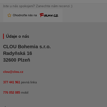
Jste u nás spokojení? Zanechte nám recenzi ;)
Údaje o nás
CLOU Bohemia s.r.o.
Radyňská 16
32600 Plzeň
clou@clou.cz
377 441 961
pevná linka
776 052 085
mobil