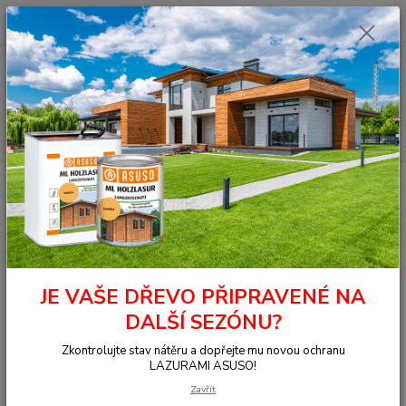
0
ks
+420 377 441 961
za
0,00 Kč
Menu
Hledat
Úvod
Nářadí a pomůcky
Štětce
Štětec Elite plochý Proline EVO 60
mm
Štětec Elite plochý Proline EVO
60 mm
JE VAŠE DŘEVO PŘIPRAVENÉ NA
DALŠÍ SEZÓNU?
Zkontrolujte stav nátěru a dopřejte mu novou ochranu
LAZURAMI ASUSO!
Zavřít