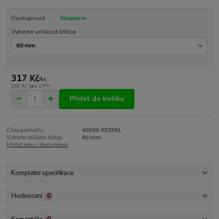
Dostupnost
Skladem
Vyberte velikost štětce
317 Kč
/
ks
262 Kč
bez DPH
Přidat do košíku
Číslo produktu:
60000.933861
Vyberte velikost štětce:
60 mm
Hlídat cenu / dostupnost
Kompletní specifikace
Hodnocení
0