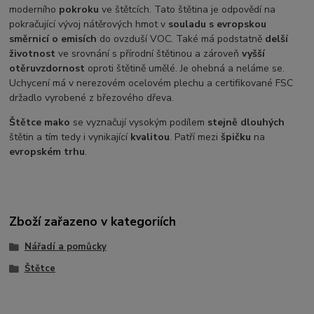
moderního
pokroku
ve štětcích. Tato štětina je odpovědí na
pokračující vývoj nátěrových hmot v
souladu s evropskou
směrnicí o emisích
do ovzduší VOC. Také má podstatně
delší
životnost
ve srovnání s přírodní štětinou a zároveň
vyšší
otěruvzdornost
oproti štětině umělé. Je ohebná a neláme se.
Uchycení má v nerezovém ocelovém plechu a certifikované FSC
držadlo vyrobené z březového dřeva.
Štětce mako
se vyznačují vysokým podílem
stejně dlouhých
štětin a tím tedy i vynikající
kvalit
ou
. Patří mezi
špičku
na
evropském trhu
.
Zboží zařazeno v kategoriích
Nářadí a pomůcky
Štětce