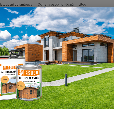
stoupení od smlouvy
Ochrana osobních údajů
Blog
Hledat
+420
SMO - přírodní oleje
Nářadí neoriginální
Nanášecí rouno 120x250 m
šecí rouno 120x250 mm (5 ks)
Jednod
držadl
Osmo o
vnější
pomocí 