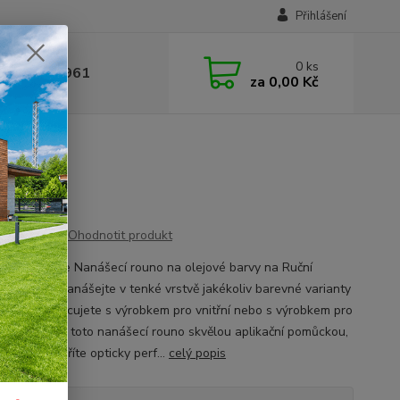
Přihlášení
0
ks
 377 441 961
za
0,00 Kč
m (5 ks)
Ohodnotit produkt
uše nasaďte Nanášecí rouno na olejové barvy na Ruční
o na pad a nanášejte v tenké vrstvě jakékoliv barevné varianty
lejů. Ať pracujete s výrobkem pro vnitřní nebo s výrobkem pro
 použití, bude toto nanášecí rouno skvělou aplikační pomůckou,
které vytvoříte opticky perf...
celý popis