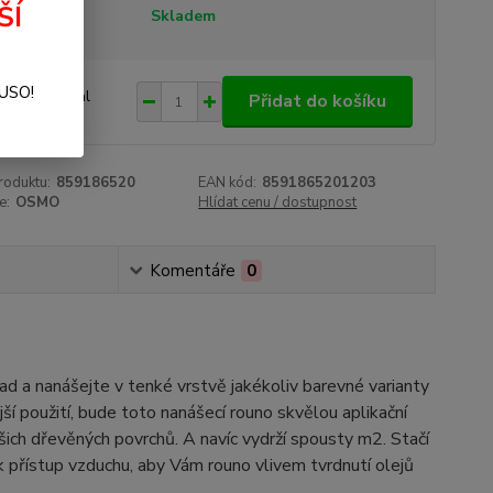
ŠÍ
tupnost
Skladem
482 Kč
SUSO!
/
bal
Přidat do košíku
25 Kč
bez DPH
roduktu:
859186520
EAN kód:
8591865201203
e:
OSMO
Hlídat cenu / dostupnost
Komentáře
0
d a nanášejte v tenké vrstvě jakékoliv barevné varianty
í použití, bude toto nanášecí rouno skvělou aplikační
ich dřevěných povrchů. A navíc vydrží spousty m2. Stačí
ak přístup vzduchu, aby Vám rouno vlivem tvrdnutí olejů