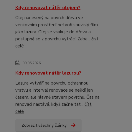
Kdy renovovat nátěr olejem?
Olej nanesený na povrch dřeva ve
venkovním prostředí netvoří souvislý film
jako lazura. Olej se vsakuje do dřeva a
postupně se z povrchu vytrácí. Zaba...
číst
celé
09.06.2026
Kdy renovovat nátěr lazurou?
Lazura vytváří na povrchu ochrannou
vrstvu a interval renovace se neřídí jen
časem, ale hlavně stavem povrchu. Čas na
renovaci nastává, když začne tat...
číst
celé
Zobrazit všechny články