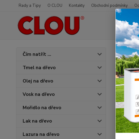
Rady a Tipy
O CLOU
Kontakty
Obchodní podmínky
Od
Úvod
O
Čím natřít ...
Naná
Tmel na dřevo
Olej na dřevo
Vosk na dřevo
Mořidlo na dřevo
Lak na dřevo
Lazura na dřevo