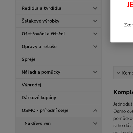
J
Ředidla a tvrdidla
Šelakové výrobky
Zkon
Ošetřování a čištění
Opravy a retuše
Spreje
Nářadí a pomůcky
Kompl
Výprodej
Komple
Dárkové kupóny
Jednoduše
OSMO - přírodní oleje
Osmo olej
pomůckou,
Na dřevo ven
si ho dát
neztvrdlo