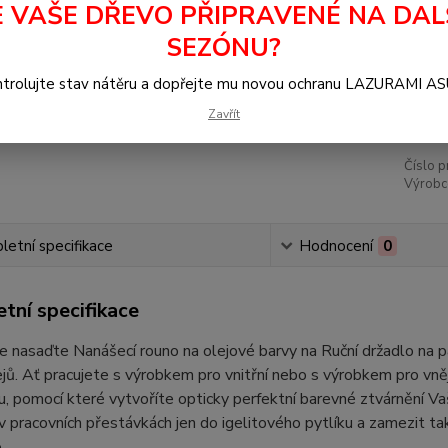
E VAŠE DŘEVO PŘIPRAVENÉ NA DAL
Dos
SEZÓNU?
1 
trolujte stav nátěru a dopřejte mu novou ochranu LAZURAMI A
1 2
Zavřít
Číslo p
Výrobc
etní specifikace
Hodnocení
0
tní specifikace
 nasaďte Nanášecí rouno na olejové barvy na Ruční držadlo na pa
ů. Ať pracujete s výrobkem pro vnitřní nebo s výrobkem pro vnějš
 pomocí které vytvoříte opticky perfektní barevné ztvárnění Vaš
 v pracovních přestávkách jen do igelitového pytlíku a zamezit t
.