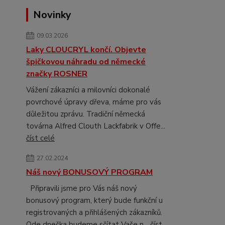
Novinky
09.03.2026
Laky CLOUCRYL končí. Objevte
špičkovou náhradu od německé
značky ROSNER
Vážení zákazníci a milovníci dokonalé
povrchové úpravy dřeva, máme pro vás
důležitou zprávu. Tradiční německá
továrna Alfred Clouth Lackfabrik v Offe...
číst celé
27.02.2024
Náš nový BONUSOVÝ PROGRAM
Připravili jsme pro Vás náš nový
bonusový program, který bude funkční u
registrovaných a přihlášených zákazníků.
Ode dneška budeme sčítat Vaše n...
číst