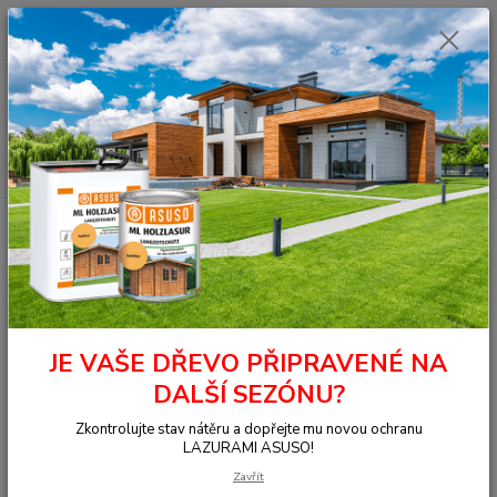
0
ks
+420 377 441 961
za
0,00 Kč
Menu
Hledat
Úvod
Štětce,válečky,vany neorig.
Štětce
Náhradní váleček 10cm
mikrovlákno
Náhradní váleček 10cm
mikrovlákno
JE VAŠE DŘEVO PŘIPRAVENÉ NA
DALŠÍ SEZÓNU?
Zkontrolujte stav nátěru a dopřejte mu novou ochranu
LAZURAMI ASUSO!
Zavřít