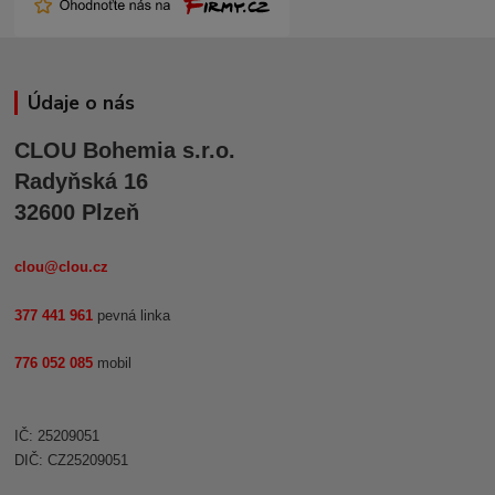
Údaje o nás
CLOU Bohemia s.r.o.
Radyňská 16
32600 Plzeň
clou@clou.cz
377 441 961
pevná linka
776 052 085
mobil
IČ: 25209051
DIČ: CZ25209051