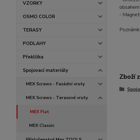
VZORKY
obsahem 
- Magneti
OSMO COLOR
Poznámka:
TERASY
PODLAHY
Překližka
Spojovací materiály
Zboží 
MEX Screws - Fasádní vruty
Spojo
MEX Screws - Terasové vruty
MEX Flat
MEX Classic
Příslušenstvé Mex TOOLS