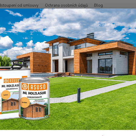
stoupení od smlouvy
Ochrana osobních údajů
Blog
Hledat
+420
pojovací materiály
MEX Screws - Terasové vruty
MEX Flat
Mex F
Flat 4.5x60/TX25, nerezová ocel
- Vhod
jako j
– zvyš
nerezo
austen