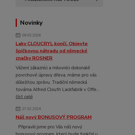
Novinky
09.03.2026
Laky CLOUCRYL končí. Objevte
špičkovou náhradu od německé
značky ROSNER
Vážení zákazníci a milovníci dokonalé
povrchové úpravy dřeva, máme pro vás
důležitou zprávu. Tradiční německá
továrna Alfred Clouth Lackfabrik v Offe...
číst celé
27.02.2024
Náš nový BONUSOVÝ PROGRAM
Připravili jsme pro Vás náš nový
bonusový program, který bude funkční u