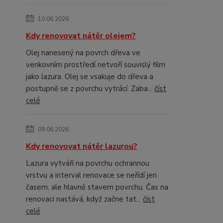
10.06.2026
Kdy renovovat nátěr olejem?
Olej nanesený na povrch dřeva ve
venkovním prostředí netvoří souvislý film
jako lazura. Olej se vsakuje do dřeva a
postupně se z povrchu vytrácí. Zaba...
číst
celé
09.06.2026
Kdy renovovat nátěr lazurou?
Lazura vytváří na povrchu ochrannou
vrstvu a interval renovace se neřídí jen
časem, ale hlavně stavem povrchu. Čas na
renovaci nastává, když začne tat...
číst
celé