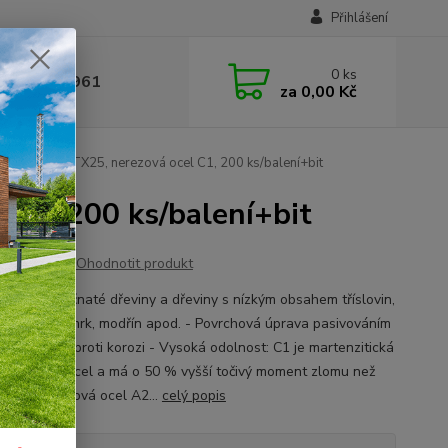
Přihlášení
0
ks
 377 441 961
za
0,00 Kč
lat 4.5x60/TX25, nerezová ocel C1, 200 ks/balení+bit
 C1, 200 ks/balení+bit
Ohodnotit produkt
né pro jehličnaté dřeviny a dřeviny s nízkým obsahem tříslovin,
e borovice, smrk, modřín apod. - Povrchová úprava pasivováním
uje ochranu proti korozi - Vysoká odolnost: C1 je martenzitická
vá kalená ocel a má o 50 % vyšší točivý moment zlomu než
itická nerezová ocel A2...
celý popis