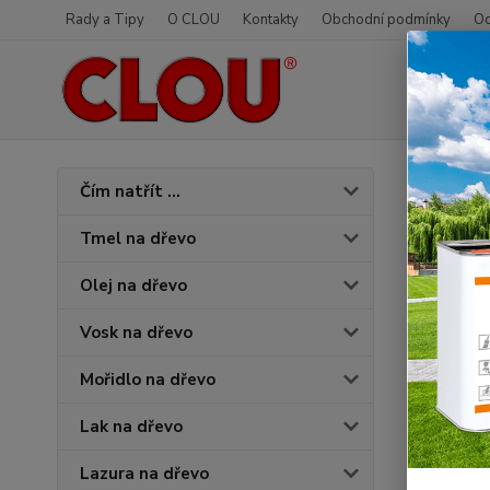
Rady a Tipy
O CLOU
Kontakty
Obchodní podmínky
Od
Úvod
S
Čím natřít ...
Mex 
Tmel na dřevo
Olej na dřevo
Vosk na dřevo
Mořidlo na dřevo
Lak na dřevo
Lazura na dřevo