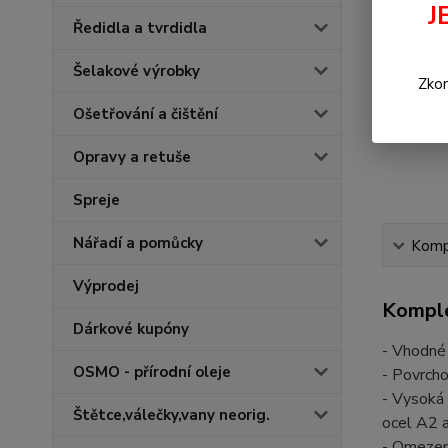
J
Ředidla a tvrdidla
Šelakové výrobky
Zkon
Ošetřování a čištění
Opravy a retuše
Spreje
Nářadí a pomůcky
Kompl
Výprodej
Komple
Dárkové kupóny
- Vhodné 
OSMO - přírodní oleje
- Povrcho
- Vysoká 
Štětce,válečky,vany neorig.
ocel A2 
- Omezená