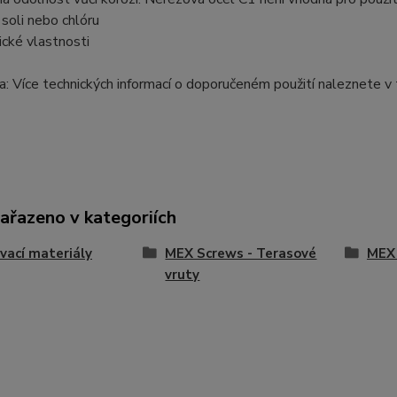
soli nebo chlóru
cké vlastnosti
 Více technických informací o doporučeném použití naleznete v
zařazeno v kategoriích
vací materiály
MEX Screws - Terasové
MEX 
vruty