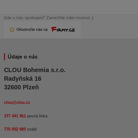
Jste u nás spokojení? Zanechte nám recenzi ;)
Údaje o nás
CLOU Bohemia s.r.o.
Radyňská 16
32600 Plzeň
clou@clou.cz
377 441 961
pevná linka
776 052 085
mobil