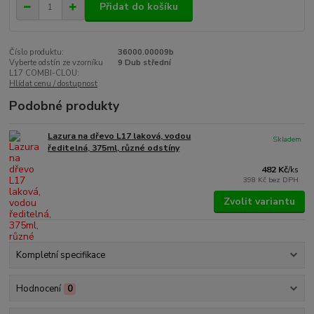
Přidat do košíku
Číslo produktu:
36000.00009b
Vyberte odstín ze vzorníku
9 Dub střední
L17 COMBI-CLOU:
Hlídat cenu / dostupnost
Podobné produkty
Lazura na dřevo L17 laková, vodou
Skladem
ředitelná, 375ml, různé odstíny
482 Kč
/
ks
398 Kč
bez DPH
Zvolit variantu
Kompletní specifikace
Hodnocení
0