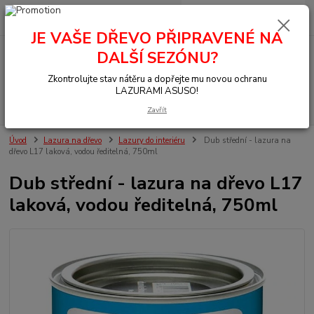
0
ks
+420 377 441 961
za
0,00 Kč
JE VAŠE DŘEVO PŘIPRAVENÉ NA
DALŠÍ SEZÓNU?
Menu
Zkontrolujte stav nátěru a dopřejte mu novou ochranu
LAZURAMI ASUSO!
Hledat
Zavřít
Úvod
Lazura na dřevo
Lazury do interiéru
Dub střední - lazura na
dřevo L17 laková, vodou ředitelná, 750ml
Dub střední - lazura na dřevo L17
laková, vodou ředitelná, 750ml