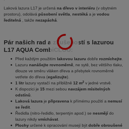
Laková lazura L17 je určená
na dřevo v interiéru
(v obytném
prostoru), odolává
působení světla
,
nestéká
a je
vodou
ředitelná
, takže
nezapáchá
.
Pár našich rad a zkušeností s lazurou
L17 AQUA CombiCLOU:
Před každým použitím
lakovou
lazuru
dobře
rozmíchejte
.
Lazuru
nanášejte rovnoměrně
, ne sytě, bez většího tlaku,
dlouze ve směru vláken dřeva a přebytek rovnoměrně
vetřete do dřeva (
egalizujte
).
2
1 litr
lazury vystačí na přibližně
12 m
v jedné vrstvě.
K dispozici je
15
mezi sebou
navzájem mísitelných
odstínů
.
Laková lazura
je
připravena
k přímému použití a
nemusí
se ředit
.
Ředidla (nitro-ředidlo, terpentýn apod.) se
nesmějí
do
lazury nikdy
vmíchávat
.
Plochy
určené k opracování musejí být
dobře obroušené