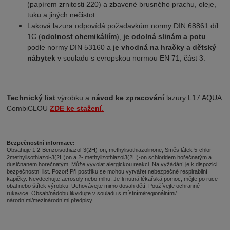
(papírem zrnitosti 220) a zbavené brusného prachu, oleje,
tuku a jiných nečistot.
Laková lazura odpovídá požadavkům normy DIN 68861 díl
1C (
odolnost chemikáliím
),
je odolná slinám a potu
podle
normy DIN 53160 a
je vhodná na hračky a dětský
nábytek
v souladu s evropskou normou EN 71, část 3.
Technický list
výrobku a
návod ke zpracování
lazury L17 AQUA
CombiCLOU
ZDE ke stažení
.
Bezpečnostní informace:
Obsahuje 1,2-Benzoisothiazol-3(2H)-on, methylisothiazolinone, Směs látek 5-chlor-
2methylisothiazol-3(2H)on a 2- methylizothiazol3(2H)-on schloridem hořečnatým a
dusičnanem horečnatým. Může vyvolat alergickou reakci. Na vyžádání je k dispozici
bezpečnostní list. Pozor! Při postřiku se mohou vytvářet nebezpečné respirabilní
kapičky. Nevdechujte aerosoly nebo mlhu. Je-li nutná lékařská pomoc, mějte po ruce
obal nebo štítek výrobku. Uchovávejte mimo dosah dětí. Používejte ochranné
rukavice. Obsah/nádobu likvidujte v souladu s místními/regionálními/
národními/mezinárodními předpisy.