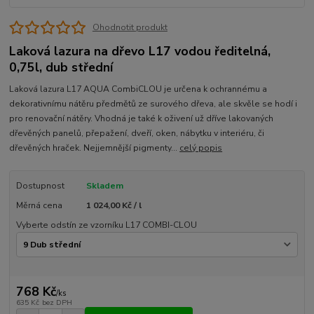
Ohodnotit produkt
Laková lazura na dřevo L17 vodou ředitelná,
0,75l, dub střední
Laková lazura L17 AQUA CombiCLOU je určena k ochrannému a
dekorativnímu nátěru předmětů ze surového dřeva, ale skvěle se hodí i
pro renovační nátěry. Vhodná je také k oživení už dříve lakovaných
dřevěných panelů, přepažení, dveří, oken, nábytku v interiéru, či
dřevěných hraček. Nejjemnější pigmenty...
celý popis
Dostupnost
Skladem
Měrná cena
1 024,00 Kč / l
Vyberte odstín ze vzorníku L17 COMBI-CLOU
768 Kč
/
ks
635 Kč
bez DPH