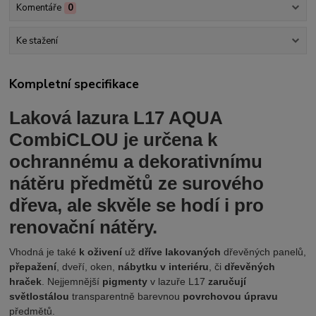
Komentáře
0
Ke stažení
Kompletní specifikace
Laková lazura L17 AQUA
CombiCLOU je určena k
ochrannému a dekorativnímu
nátěru předmětů ze surového
dřeva, ale skvěle se hodí i pro
renovační nátěry.
Vhodná je také
k
oživení
už
dříve lakovaných
dřevěných panelů,
přepažení
, dveří, oken,
nábytku v interiéru
, či
dřevěných
hraček
. Nejjemnější
pigmenty
v lazuře L17
zaručují
světlostálou
transparentně barevnou
povrchovou úpravu
předmětů.