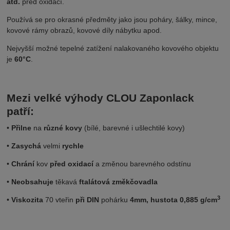
atd.
před oxidací.
Používá se pro okrasné předměty jako jsou poháry, šálky, mince,
kovové rámy obrazů, kovové díly nábytku apod.
Nejvyšší možné tepelné zatížení nalakovaného kovového objektu
je
60°C
.
Mezi velké výhody CLOU Zaponlack
patří:
•
Přilne
na
různé kovy
(bílé, barevné i ušlechtilé kovy)
•
Zasychá
velmi
rychle
•
Chrání
kov
před oxidací
a změnou barevného odstínu
•
Neobsahuje
těkavá
ftalátová změkčovadla
3
•
Viskozita
70 vteřin
při DIN
pohárku
4mm, hustota 0,885 g/cm