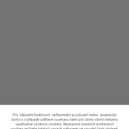
Pro základní funkčnost, zpříjemnění používání webu, analytické
účely a v případě udělení souhlasu také pro účely cílení reklamy
využíváme soubory cookies. Nastavení vlastních preferencí
cookies můžete kdykoli upravit odkazem ve spodní části stránek.