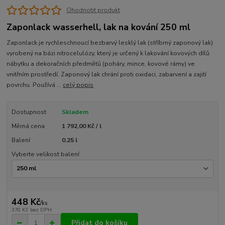
Ohodnotit produkt
Zaponlack wasserhell, lak na kování 250 ml
Zaponlack je rychleschnoucí bezbarvý lesklý lak (stříbrný zaponový lak)
vyrobený na bázi nitrocelulózy, který je určený k lakování kovových dílů
nábytku a dekoračních předmětů (poháry, mince, kovové rámy) ve
vnitřním prostředí. Zaponový lak chrání proti oxidaci, zabarvení a zajití
povrchu. Používá ...
celý popis
Dostupnost
Skladem
Měrná cena
1 792,00 Kč / l
Balení
0.25 l
Vyberte velikost balení
448 Kč
/
ks
370 Kč
bez DPH
Přidat do košíku