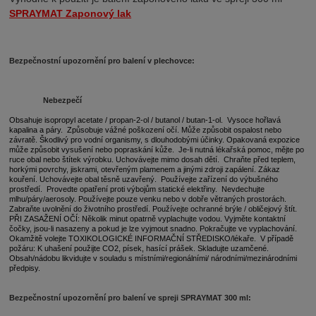
SPRAYMAT Zaponový lak
Bezpečnostní upozornění pro balení v plechovce:
Nebezpečí
Obsahuje
isopropyl acetate / propan-2-ol / butanol / butan-1-ol.
Vysoce hořlavá
kapalina a páry.
Způsobuje vážné poškození očí. Může způsobit ospalost nebo
závratě. Škodlivý pro vodní organismy, s dlouhodobými účinky. Opakovaná expozice
může způsobit vysušení nebo popraskání kůže.
Je-li nutná lékařská pomoc, mějte po
ruce obal nebo štítek výrobku.
Uchovávejte mimo dosah dětí.
Chraňte před teplem,
horkými povrchy, jiskrami, otevřeným plamenem a jinými zdroji zapálení. Zákaz
kouření. Uchovávejte obal těsně uzavřený. Používejte zařízení do výbušného
prostředí. Provedte opatření proti výbojům statické elektřiny. Nevdechujte
mlhu/páry/aerosoly.
Používejte pouze venku nebo v dobře větraných prostorách.
Zabraňte uvolnění do životního prostředí.
Používejte ochranné brýle / obličejový štít.
PŘI ZASAŽENÍ OČÍ: Několik minut opatrně vyplachujte vodou. Vyjměte kontaktní
čočky, jsou-li nasazeny a pokud je lze vyjmout snadno. Pokračujte ve vyplachování.
Okamžitě volejte TOXIKOLOGICKÉ INFORMAČNÍ STŘEDISKO/lékaře. V případě
požáru: K uhašení použijte CO2, písek, hasící prášek.
Skladujte uzamčené.
Obsah/nádobu likvidujte v souladu s místními/regionálními/ národními/mezinárodními
předpisy.
Bezpečnostní upozornění pro balení ve spreji SPRAYMAT 300 ml: