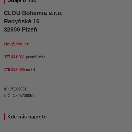
Údaje o nás
CLOU Bohemia s.r.o.
Radyňská 16
32600 Plzeň
clou@clou.cz
377 441 961
pevná linka
776 052 085
mobil
IČ: 25209051
DIČ: CZ25209051
Kde nás najdete