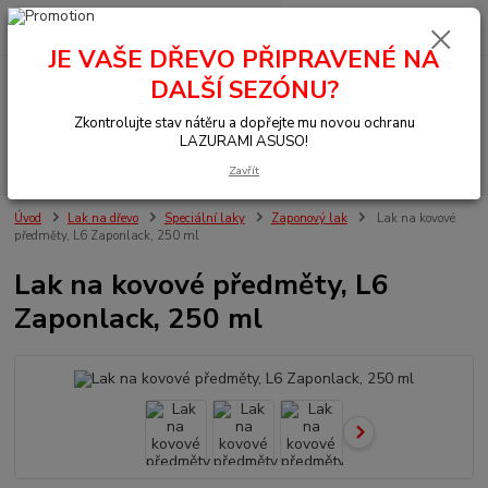
0
ks
+420 377 441 961
za
0,00 Kč
JE VAŠE DŘEVO PŘIPRAVENÉ NA
DALŠÍ SEZÓNU?
Menu
Zkontrolujte stav nátěru a dopřejte mu novou ochranu
LAZURAMI ASUSO!
Hledat
Zavřít
Úvod
Lak na dřevo
Speciální laky
Zaponový lak
Lak na kovové
předměty, L6 Zaponlack, 250 ml
Lak na kovové předměty, L6
Zaponlack, 250 ml