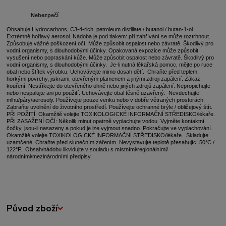
Nebezpečí
Obsahuje
Hydrocarbons, C3-4-rich, petroleum distillate / butanol / butan-1-ol.
Extrémně hořlavý aerosol. Nádoba je pod tlakem: při zahřívání se může roztrhnout.
Způsobuje vážné poškození očí. Může způsobit ospalost nebo závratě. Škodlivý pro
vodní organismy, s dlouhodobými účinky. Opakovaná expozice může způsobit
vysušení nebo popraskání kůže. Může způsobit ospalost nebo závratě. Škodlivý pro
vodní organismy, s dlouhodobými účinky.
Je-li nutná lékařská pomoc, mějte po ruce
obal nebo štítek výrobku.
Uchovávejte mimo dosah dětí.
Chraňte před teplem,
horkými povrchy, jiskrami, otevřeným plamenem a jinými zdroji zapálení. Zákaz
kouření. Nestříkejte do otevřeného ohně nebo jiných zdrojů zapálení. Nepropichujte
nebo nespalujte ani po použití. Uchovávejte obal těsně uzavřený. Nevdechujte
mlhu/páry/aerosoly.
Používejte pouze venku nebo v dobře větraných prostorách.
Zabraňte uvolnění do životního prostředí.
Používejte ochranné brýle / obličejový štít.
PŘI POŽITÍ: Okamžitě volejte TOXIKOLOGICKÉ INFORMAČNÍ STŘEDISKO/lékaře.
PŘI ZASAŽENÍ OČÍ: Několik minut opatrně vyplachujte vodou. Vyjměte kontaktní
čočky, jsou-li nasazeny a pokud je lze vyjmout snadno. Pokračujte ve vyplachování.
Okamžitě volejte TOXIKOLOGICKÉ INFORMAČNÍ STŘEDISKO/lékaře.
Skladujte
uzamčené. Chraňte před slunečním zářením. Nevystavujte teplotě přesahující 50°C /
122°F.
Obsah/nádobu likvidujte v souladu s místními/regionálními/
národními/mezinárodními předpisy.
Původ zboží