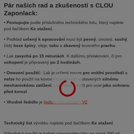
Pár našich rad a zkušeností s CLOU
Zaponlack:
•
Postupujte
podle příslušného technického listu, který najdete
pod tlačítkem
Ke stažení.
• Podklad
určený k opracování
musí být
pevný
, únosný,
suchý
,
čistý
beze špíny
, oleje,
tuku
a
zbavený
brusného
prachu
.
• Lak
zasychá po 15 minutách
. K dalšímu přelakování, či pro
uchopení
je připravený
po 2 hodinách.
•
Omezení použití:
Lak je určený pouze
pro vnitřní prostředí
a
nelze
ho použít na kovových plochách vystavených
silnému
mechanickému zatížení.
Lak nelze použít pro ocel
jako ochranu
před korozí
.
•
Vhodné ředidlo
je
ředidlo pro nitrolaky V2
Technický list
výrobku najdete pod tlačítkem
Ke stažení
.
Výhodné k použití je balení zaponového laku ve spreji 300 ml