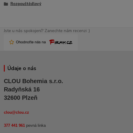
Rozpouštědlový
Jste u nás spokojení? Zanechte nám recenzi ;)
Údaje o nás
CLOU Bohemia s.r.o.
Radyňská 16
32600 Plzeň
clou@clou.cz
377 441 961
pevná linka