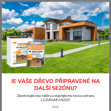
0
ks
+420 377 441 961
za
0,00 Kč
Menu
Hledat
Úvod
Lak na dřevo
Jednosložkové laky
Rozpouštědlový
Jednosložkový zátěžový lak EL Holz-Siegel, lesklý, 2,5 l
Jednosložkový zátěžový lak EL
Holz-Siegel, lesklý, 2,5 l
JE VAŠE DŘEVO PŘIPRAVENÉ NA
DALŠÍ SEZÓNU?
Zkontrolujte stav nátěru a dopřejte mu novou ochranu
LAZURAMI ASUSO!
Zavřít