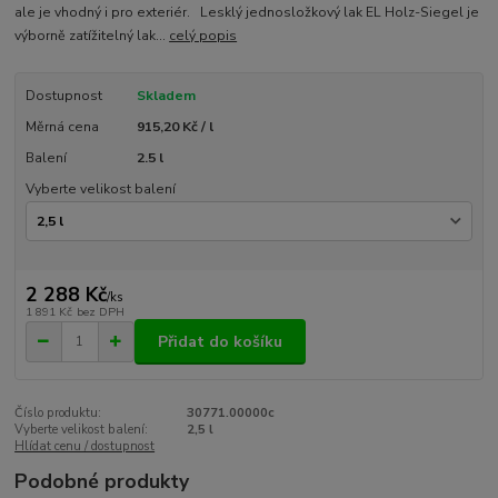
ale je vhodný i pro exteriér. Lesklý jednosložkový lak EL Holz-Siegel je
výborně zatížitelný lak...
celý popis
Dostupnost
Skladem
Měrná cena
915,20 Kč / l
Balení
2.5 l
Vyberte velikost balení
2 288 Kč
/
ks
1 891 Kč
bez DPH
Přidat do košíku
Číslo produktu:
30771.00000c
Vyberte velikost balení:
2,5 l
Hlídat cenu / dostupnost
Podobné produkty