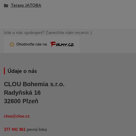
Terasy JATOBA
Jste u nás spokojení? Zanechte nám recenzi ;)
Údaje o nás
CLOU Bohemia s.r.o.
Radyňská 16
32600 Plzeň
clou@clou.cz
377 441 961
pevná linka