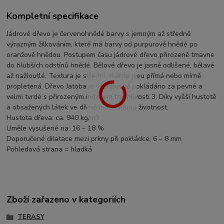
Kompletní specifikace
Jádrové dřevo je červenohnědé barvy s jemným až středně
výrazným žilkováním, které má barvy od purpurově hnědé po
oranžově hnědou. Postupem času jádrové dřevo přirozeně tmavne
do hlubších odstínů hnědé. Bělové dřevo je jasně odlišené, bělavé
až nažloutlé. Textura je střední, vlákna jsou přímá nebo mírně
propletená. Dřevo Jatoba je všeobecně pokládáno za pevné a
velmi tvrdé s přirozeným indexem trvanlivosti 3. Díky vyšší hustotě
a obsažených látek ve dřevě má dlouhou životnost.
Hustota dřeva: ca. 940 kg/m3
Uměle vysušené na: 16 – 18 %
Doporučené dilatace mezi prkny při pokládce: 6 – 8 mm
Pohledová strana = hladká
Zboží zařazeno v kategoriích
TERASY