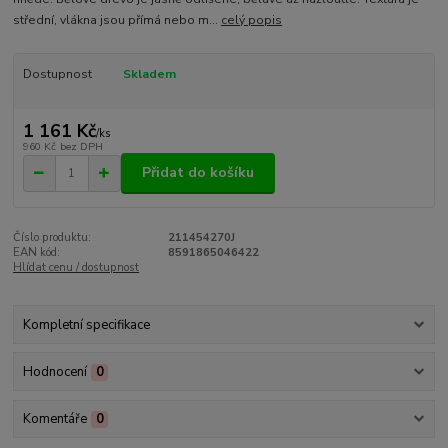
střední, vlákna jsou přímá nebo m...
celý popis
Dostupnost
Skladem
1 161 Kč
/
ks
960 Kč
bez DPH
Přidat do košíku
Číslo produktu:
211454270J
EAN kód:
8591865046422
Hlídat cenu / dostupnost
Kompletní specifikace
Hodnocení
0
Komentáře
0