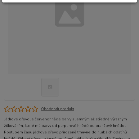
Ohodnotit produkt
Jádrové dřevo je červenohnědé barvy s jemným až středně výrazným
žilkováním, které má barvy od purpurově hnědé po oranžově hnědou.
Postupem času jádrové dřevo přirozeně tmavne do hlubších odstínů
hnědé. Bělové dřevo je jasně odlišené, bělavé až nažloutlé. Textura je