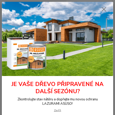
0
ks
+420 377 441 961
za
0,00 Kč
Menu
Hledat
Úvod
TERASY
Terasy JATOBA
Jatoba hl/hl 21x145x4270
Jatoba hl/hl 21x145x4270
JE VAŠE DŘEVO PŘIPRAVENÉ NA
DALŠÍ SEZÓNU?
Zkontrolujte stav nátěru a dopřejte mu novou ochranu
LAZURAMI ASUSO!
Zavřít