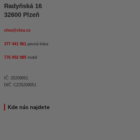
Radyňská 16
32600 Plzeň
clou@clou.cz
377 441 961
pevná linka
776 052 085
mobil
IČ: 25209051
DIČ: CZ25209051
Kde nás najdete