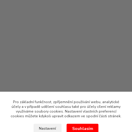
Pro základní funkčnost, zpříjemnění používání webu, analytické
účely a v případě udělení souhlasu také pro účely cílení reklamy
využíváme soubory cookies. Nastavení vlastních preferencí
cookies můžete kdykoli upravit odkazem ve spodní části stránek.
Souhlasím
Nastavení