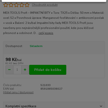
Ohodnotit produkt
MEX-TOOLS Profi – IMPAKTNÍ BITY • Torx: TX25 • Délka: 50 mm • Materiál:
ocel S2 • Povrchová úprava: Manganové fosfátování + antikorozní povlak
+ vosk • Balení: 2 ks/bal Impaktní bity řady MEX-TOOLS Profi jsou
navrženy pro nejnáročnější profesionální použití, kde jsou klíčové
přesnost a odolnost. D...
celý popis
Dostupnost
Skladem
98 Kč
/
bal
81 Kč
bez DPH
Přidat do košíku
Číslo produktu:
521033
EAN kód:
8591865036027
Hlídat cenu / dostupnost
Kompletní specifikace