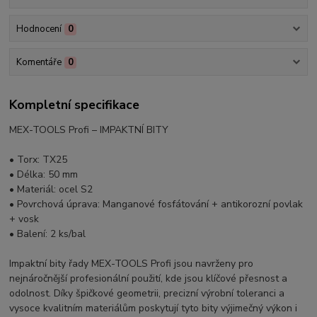
Hodnocení
0
Komentáře
0
Kompletní specifikace
MEX-TOOLS Profi – IMPAKTNÍ BITY
• Torx: TX25
• Délka: 50 mm
• Materiál: ocel S2
• Povrchová úprava: Manganové fosfátování + antikorozní povlak
+ vosk
• Balení: 2 ks/bal
Impaktní bity řady MEX-TOOLS Profi jsou navrženy pro
nejnáročnější profesionální použití, kde jsou klíčové přesnost a
odolnost. Díky špičkové geometrii, precizní výrobní toleranci a
vysoce kvalitním materiálům poskytují tyto bity výjimečný výkon i