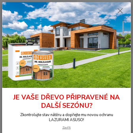
0
ks
+420 377 441 961
za
0,00 Kč
Menu
Hledat
Úvod
Spojovací materiály
Příslušenstvé Mex TOOLS
Profi řada
Impaktní nárazové bity 50mm/TX25, 2 ks/bal
Impaktní nárazové bity
50mm/TX25, 2 ks/bal
JE VAŠE DŘEVO PŘIPRAVENÉ NA
DALŠÍ SEZÓNU?
Zkontrolujte stav nátěru a dopřejte mu novou ochranu
LAZURAMI ASUSO!
Zavřít