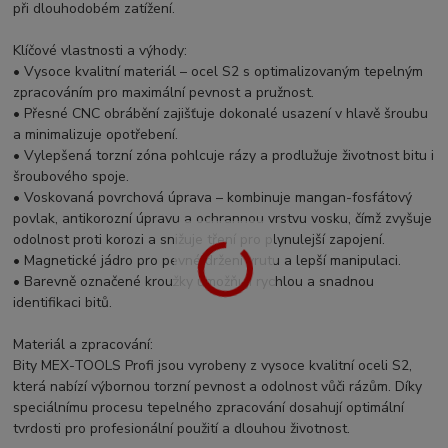
při dlouhodobém zatížení.
Klíčové vlastnosti a výhody:
• Vysoce kvalitní materiál – ocel S2 s optimalizovaným tepelným
zpracováním pro maximální pevnost a pružnost.
• Přesné CNC obrábění zajišťuje dokonalé usazení v hlavě šroubu
a minimalizuje opotřebení.
• Vylepšená torzní zóna pohlcuje rázy a prodlužuje životnost bitu i
šroubového spoje.
• Voskovaná povrchová úprava – kombinuje mangan-fosfátový
povlak, antikorozní úpravu a ochrannou vrstvu vosku, čímž zvyšuje
odolnost proti korozi a snižuje tření pro plynulejší zapojení.
• Magnetické jádro pro pevné držení vrutu a lepší manipulaci.
• Barevně označené kroužky umožňují rychlou a snadnou
identifikaci bitů.
Materiál a zpracování:
Bity MEX-TOOLS Profi jsou vyrobeny z vysoce kvalitní oceli S2,
která nabízí výbornou torzní pevnost a odolnost vůči rázům. Díky
speciálnímu procesu tepelného zpracování dosahují optimální
tvrdosti pro profesionální použití a dlouhou životnost.